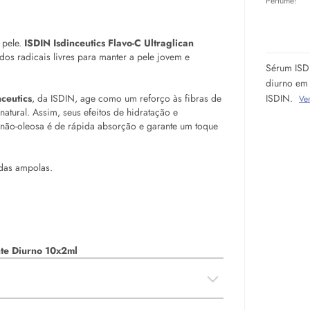
Perfume!
 pele.
ISDIN Isdinceutics Flavo-C Ultraglican
dos radicais livres para manter a pele jovem e
Sérum ISDI
diurno em 
ISDIN.
nceutics
, da ISDIN, age como um reforço às fibras de
Ve
atural. Assim, seus efeitos de hidratação e
a não-oleosa é de rápida absorção e garante um toque
das ampolas.
te Diurno 10x2ml