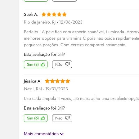
Sueli A.
Rio de Janeiro, RJ
-
12/06/2023
Perfeito ! A pele fica com aspecto saudável, iluminada. Abso
melhores opções para vitamina C pois não oxida rapidamente
pequenas porções. Com certeza comprarei novamente.
Esta avaliação foi útil?
Sim
(
3
)
Não
Jéssica A.
Natal, RN
-
19/01/2023
Uso cada ampola 4 vezes, até mais, acho uma excelente opçã
Esta avaliação foi útil?
Sim
(
6
)
Não
Mais comentários