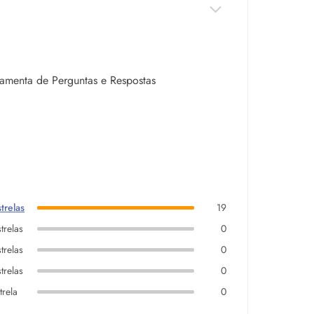
rramenta de Perguntas e Respostas
trelas
19
trelas
0
trelas
0
trelas
0
trela
0