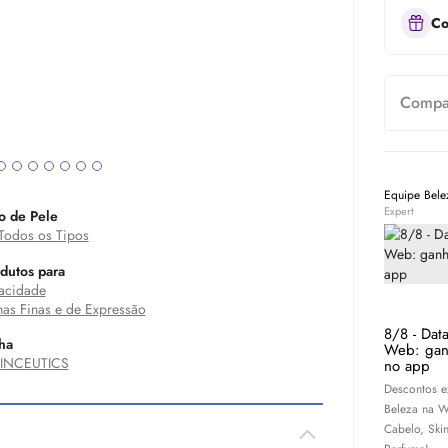
Co
Compar
Equipe Bel
Expert
o de Pele
Todos os Tipos
dutos para
acidade
has Finas e de Expressão
8/8 - Dat
ha
Web: gan
DINCEUTICS
no app
Descontos e
Beleza na W
Cabelo,
Ski