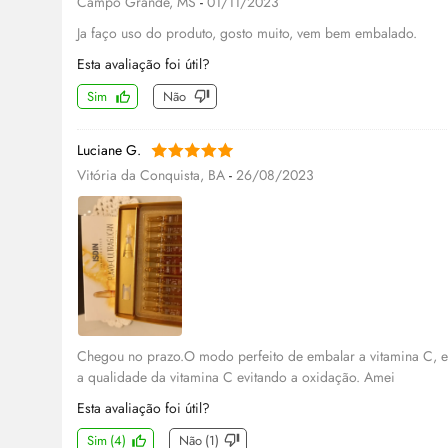
Campo Grande, MS
-
01/11/2023
Ja faço uso do produto, gosto muito, vem bem embalado.
Esta avaliação foi útil?
Sim
Não
Luciane G.
Vitória da Conquista, BA
-
26/08/2023
Chegou no prazo.O modo perfeito de embalar a vitamina C, 
a qualidade da vitamina C evitando a oxidação. Amei
Esta avaliação foi útil?
Sim
(
4
)
Não
(
1
)