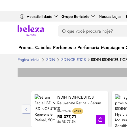
Acessibilidade
Grupo Boticário
Nossas Lojas
Promos
Cabelos
Perfumes e Perfumaria
Maquiagem
Página Inicial
ISDIN
ISDINCEUTICS
ISDIN ISDINCEUTICS 
ISDIN ISDINCEUTICS
Rejuvenate Retinal -
Sérum
Facial 50ml
R$ 525,50
-28%
R$ 377,71
5x R$ 75,54
Adicionar à sa