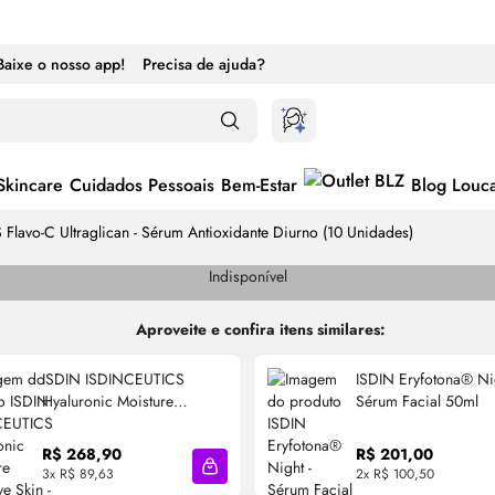
Baixe o nosso app!
Precisa de ajuda?
Skincare
Cuidados Pessoais
Bem-Estar
Blog Louc
Flavo-C Ultraglican -
Sérum
Antioxidante Diurno (10 Unidades)
Indisponível
Aproveite e confira itens similares:
ISDIN ISDINCEUTICS
ISDIN Eryfotona® Nig
Hyaluronic Moisture
Sérum
Facial 50ml
Sensitive
Skin
- Creme
Redutor de Linhas
R$ 268,90
R$ 201,00
Hidratante 50g
3x R$ 89,63
2x R$ 100,50
cola
Adicionar à sacola