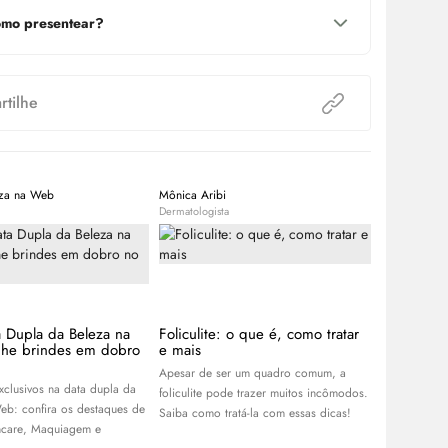
mo presentear?
tilhe
eza na Web
Mônica Aribi
Beleza na W
Dermatologista
Expert
a Dupla da Beleza na
Foliculite: o que é, como tratar
Lançament
he brindes em dobro
e mais
As últimas n
Apesar de ser um quadro comum, a
beleza que d
xclusivos na data dupla da
foliculite pode trazer muitos incômodos.
semana. Cliq
eb: confira os destaques de
Saiba como tratá-la com essas dicas!
ncare
, Maquiagem e