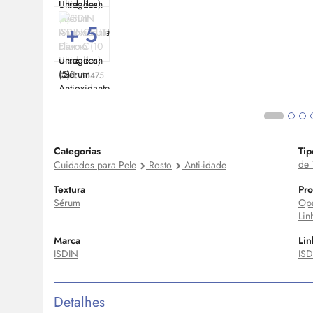
+ 5
Cod:
66475
Categorias
Tip
de 
Cuidados para Pele
Rosto
Anti-idade
Textura
Pro
Sérum
Op
Lin
Marca
Lin
ISDIN
IS
Detalhes