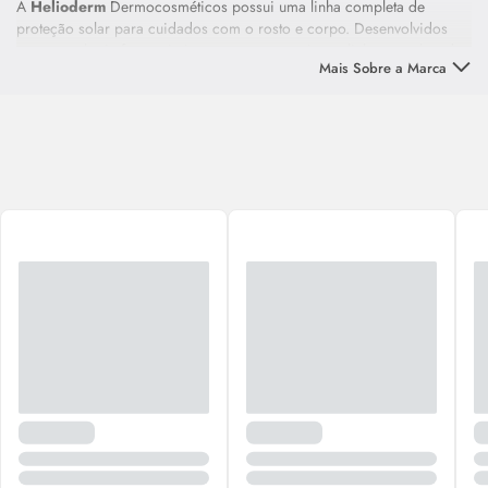
A
Helioderm
Dermocosméticos possui uma linha completa de
proteção solar para cuidados com o rosto e corpo. Desenvolvidos
com tecnologia farmacêutica, a marca possui uma linha completa de
Mais Sobre a Marca
proteção solar para cuidados com o rosto e corpo
O
Helioderm
Suncare
FPS
50 é indicado para todos os tipos de
pele, oferecendo proteção contra os raios UVA e UVB, de forma a
ajudar a prevenir o envelhecimento precoce da pele, possui textura
suave e de rápida absorção, sem deixar a pele oleosa.