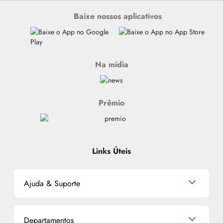
Baixe nossos aplicativos
Na mídia
Prêmio
Links Úteis
Ajuda & Suporte
Relacionamento com o Cliente
Departamentos
Política de Devolução