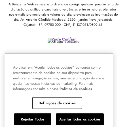
A Beleza na Web se reserva o direito de corrigir qualquer possível erro de
digitação ou gráfico e caso haja divergências entre os valores ofertados
nos e-mails promocionais e valores do site, prevalecem as informações do
site.
Av. Antonio Cândido Machado, 2520 - Jardim Nova Jordanésia,
Cajamar - SP, 07750-000 -
CNPJ 11.137.051/0809-45.
Pode Confiar
Ao clicar em "Aceitar todos os cookies", concorda com o
armazenamento de cookies no seu dispositivo para
melhorar a navegação no site, analisar a utilização do site e
ajudar nas nossas iniciativas de marketing. Para mais
informações consulte a nossa
Politica de cookies
Definições de cookies
Rejeitar Todos
Aceitar todos os cookies