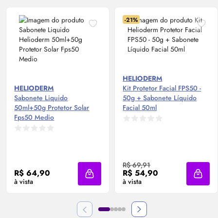
-21%
HELIODERM
HELIODERM
Kit Protetor Facial FPS50 -
Sabonete Liquido
50g + Sabonete Líquido
50ml+50g Protetor Solar
Facial 50ml
Fps50 Medio
R$ 69,91
R$ 64,90
R$ 54,90
Adicionar à sacola
Adicio
à vista
à vista