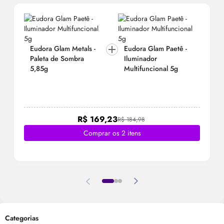
Eudora Glam Metals -
Eudora Glam Paetê -
Paleta de Sombra
Iluminador
5,85g
Multifuncional 5g
R$ 169,23
R$ 184,98
Comprar os 2 itens
Categorias