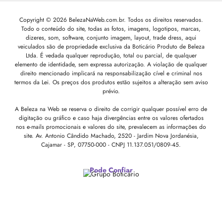
Copyright © 2026 BelezaNaWeb.com.br. Todos os direitos reservados.
Todo o conteúdo do site, todas as fotos, imagens, logotipos, marcas,
dizeres, som, software, conjunto imagem, layout, trade dress, aqui
veiculados são de propriedade exclusiva da Boticário Produto de Beleza
Ltda. É vedada qualquer reprodução, total ou parcial, de qualquer
elemento de identidade, sem expressa autorização. A violação de qualquer
direito mencionado implicará na responsabilização cível e criminal nos
termos da Lei. Os preços dos produtos estão sujeitos a alteração sem aviso
prévio.
A Beleza na Web se reserva o direito de corrigir qualquer possível erro de
digitação ou gráfico e caso haja divergências entre os valores ofertados
nos e-mails promocionais e valores do site, prevalecem as informações do
site.
Av. Antonio Cândido Machado, 2520 - Jardim Nova Jordanésia,
Cajamar - SP, 07750-000 -
CNPJ 11.137.051/0809-45.
Pode Confiar