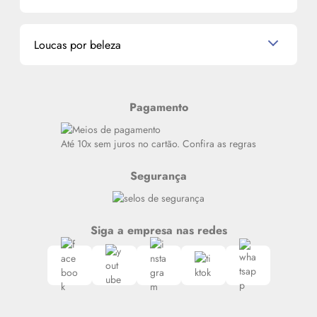
La Vie Est Belle Lancôme
Quem somos
Miniaturas de Perfumes
Promoções de cupons
Dados Pessoais
Miniaturas de Produtos de Cabelo
Loucas por beleza
Meus endereços
Alterar Senha
Últimas
Meus Pedidos
Resenhas
Pagamento
Alto luxo
Siga nosso canal no Whatsapp
Até 10x sem juros no cartão. Confira as regras
Segurança
Siga a empresa nas redes