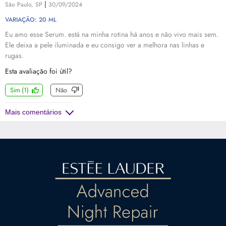
|
São Paulo, SP
30/09/2024
VARIAÇÃO: 20 ML
Eu amo esse Serum. está na minha rotina há anos e não vivo mais sem.
Ele deixa a pele iluminada e eu consigo ver a melhora nas linhas e
rugas.
Esta avaliação foi útil?
Sim
(
1
)
Não
Mais comentários