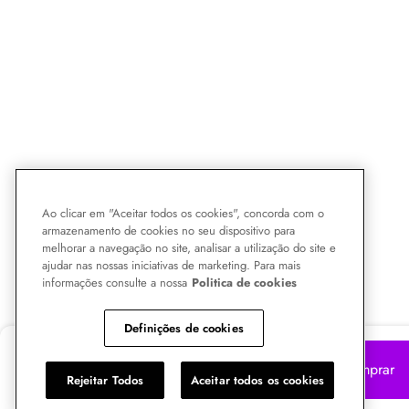
Ao clicar em "Aceitar todos os cookies", concorda com o
armazenamento de cookies no seu dispositivo para
melhorar a navegação no site, analisar a utilização do site e
ajudar nas nossas iniciativas de marketing. Para mais
informações consulte a nossa
Politica de cookies
Definições de cookies
R$
788,90
Comprar
Rejeitar Todos
Aceitar todos os cookies
10x R$ 78,89 no cartão