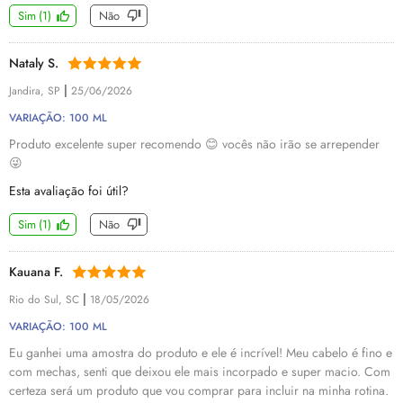
Sim
(
1
)
Não
Nataly S.
|
Jandira, SP
25/06/2026
VARIAÇÃO: 100 ML
Produto excelente super recomendo 😊 vocês não irão se arrepender
😜
Esta avaliação foi útil?
Sim
(
1
)
Não
Kauana F.
|
Rio do Sul, SC
18/05/2026
VARIAÇÃO: 100 ML
Eu ganhei uma amostra do produto e ele é incrível! Meu cabelo é fino e
com mechas, senti que deixou ele mais incorpado e super macio. Com
certeza será um produto que vou comprar para incluir na minha rotina.