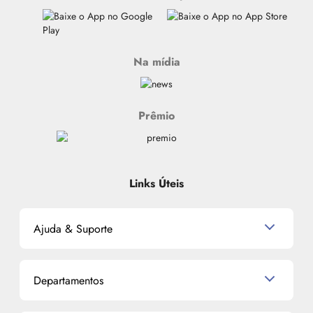
Na mídia
Prêmio
Links Úteis
Ajuda & Suporte
Relacionamento com o Cliente
Departamentos
Política de Devolução
Política de Privacidade