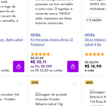
+ 5 opções
NIVEA
NIVEA
or - Balm Labial
Kit Morango Amora Shine (2
Shine Melancia
Produtos)
Labial 4,8g
R$ 51,80
 Agora ❯
Compre Agora ❯
Comp
R$ 32,11
R$ 25,90
R$ 16,90
no Pix 5% OFF
Adicionar à sacola
Adicionar à sacola
 cartão
ou R$ 33,80 no cartão
à vista
-21%
-40%