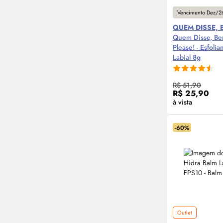
Vencimento Dez/2
QUEM DISSE, 
Quem Disse, Be
Please! - Esfolia
Labial 8g
Compre
R$ 51,90
R$ 25,90
à vista
-60%
Outlet