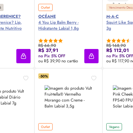
6
Outlet
Vencimento Dez
BERENICE?
OCÉANE
M·A·C
renice?
Lip
,
4 You
Lip
Balm Berry -
Squirt Like Squ
nte Nutritivo
Hidratante Labial 1,8g
3g
R$ 66,90
R$ 168,90
 Agora ❯
Compre Agora ❯
Comp
R$ 37,91
R$ 112,01
no Pix 5% OFF
no Pix 5% OF
Adicionar à sacola
Adicionar à sacola
ou R$ 39,90 no cartão
ou R$ 117,90 n
-50%
Outlet
Vegano