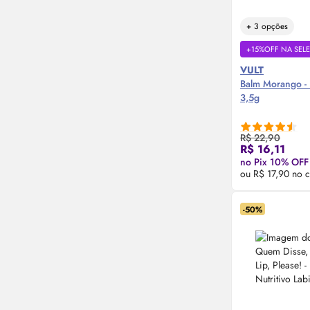
+ 3 opções
+15%OFF NA SEL
VULT
Balm Morango - 
3,5g
R$ 22,90
Compre
R$ 16,11
no Pix 10% OFF
ou R$ 17,90 no c
-50%