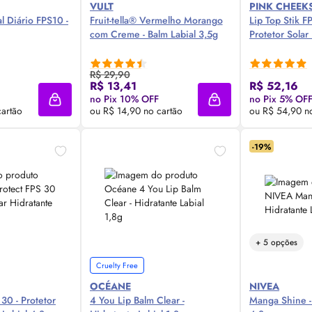
VULT
PINK CHEEK
l Diário FPS10 -
Fruit-tella® Vermelho Morango
Lip
Top Stik F
com Creme - Balm Labial 3,5g
Protetor Solar
R$ 29,90
 Agora ❯
Compre Agora ❯
Comp
R$ 13,41
R$ 52,16
no Pix 10% OFF
no Pix 5% OF
Adicionar à sacola
Adicionar à sacola
cartão
ou R$ 14,90 no cartão
ou R$ 54,90 n
-19%
+ 5 opções
Cruelty Free
OCÉANE
NIVEA
30 - Protetor
4 You
Lip
Balm Clear -
Manga Shine - 