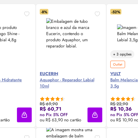
-8%
-52%
+ 3 opções
Outlet
EUCERIN
VULT
 Hidratante
Aquaphor - Reparador Labial
Balm Melancia 
10ml
3,5g
R$ 69,90
R$ 22,90
 Agora ❯
Compre Agora ❯
Comp
R$ 60,71
R$ 10,36
no Pix 5% OFF
no Pix 5% OF
Adicionar à sacola
Adicionar à sacola
cartão
ou R$ 63,90 no cartão
ou R$ 10,90 no