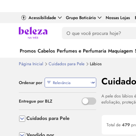
Acessibilidade
Grupo Boticário
Nossas Lojas
Promos
Cabelos
Perfumes e Perfumaria
Maquiagem
Página Inicial
Cuidados para Pele
Lábios
Cuidado
Ordenar por
A pele dos lábios 
Use o espaço ou Enter para al
Entregue por BLZ
esfoliação, proteç
Cuidados para Pele
Total de
479
pr
Vendido por