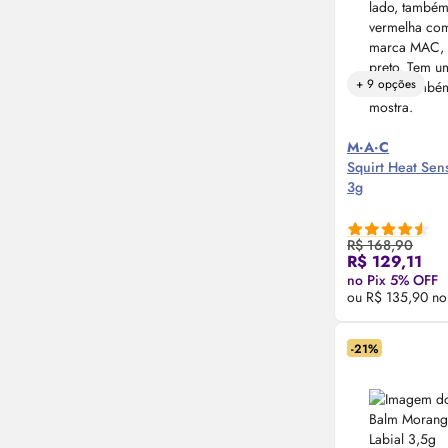
+ 9 opções
M·A·C
Squirt Heat Sens
3g
R$ 168,90
Compre
R$ 129,11
no Pix 5% OFF
ou R$ 135,90 no
-21%