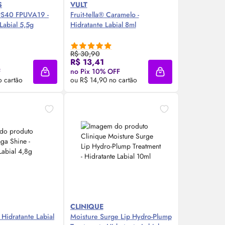
S
VULT
PS40 FPUVA19 -
Fruit-tella® Caramelo -
 Labial 5,5g
Hidratante Labial 8ml
R$ 30,90
re Agora ❯
Compre Agora ❯
R$ 13,41
F
no Pix 10% OFF
Adicionar à sacola
Adicionar à sacola
o cartão
ou R$ 14,90 no cartão
CLINIQUE
Hidratante Labial
Moisture Surge
Lip
Hydro-Plump