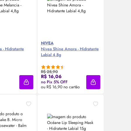
NIVEA
 - Hidratante
Nivea Shine Amora - Hidratante
Labial 4,8g
R$ 25,90
re Agora ❯
Compre Agora ❯
R$ 16,06
no Pix 5% OFF
Adicionar à sacola
Adicionar à sacola
ou R$ 16,90 no cartão