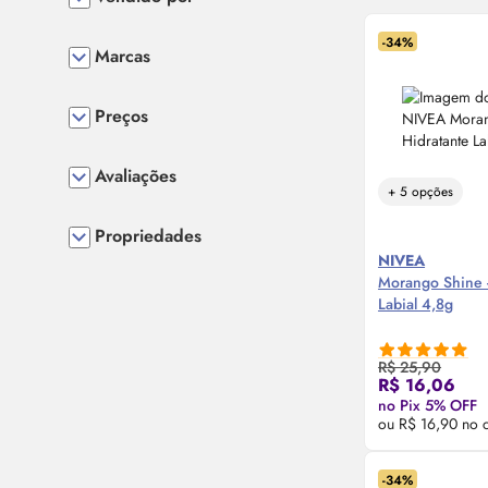
-34%
Marcas
Preços
Avaliações
+ 5 opções
Propriedades
NIVEA
Morango Shine -
Labial 4,8g
R$ 25,90
Compre
R$ 16,06
no Pix 5% OFF
ou R$ 16,90 no 
-34%