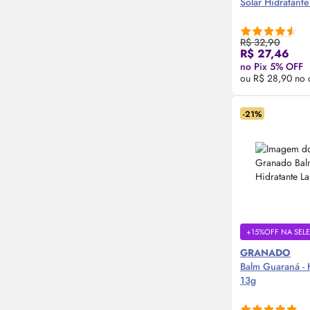
Solar Hidratante
R$ 32,90
Compre
R$ 27,46
no Pix 5% OFF
ou R$ 28,90 no 
-21%
+15%OFF NA SEL
GRANADO
Balm Guaraná - 
13g