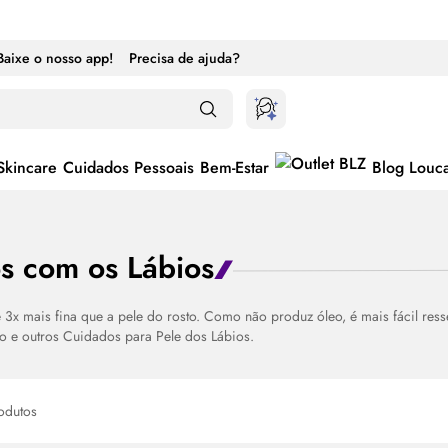
Baixe o nosso app!
Precisa de ajuda?
Skincare
Cuidados Pessoais
Bem-Estar
Blog Louc
s com os Lábios
é 3x mais fina que a pele do rosto. Como não produz óleo, é mais fácil res
ternar entre ativado e desativado
ão e outros Cuidados para Pele dos Lábios.
odutos