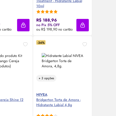
Treatment - Hidratante Labial
10ml
re Agora ❯
Compre Agora ❯
R$ 188,96
F
no Pix 5% OFF
Adicionar à sacola
Adicionar à sacola
o cartão
ou R$ 198,90 no cartão
-34%
+ 3 opções
NIVEA
ereja Shine (2
Bridgerton Torta de Amora -
Hidratante Labial 4,8g