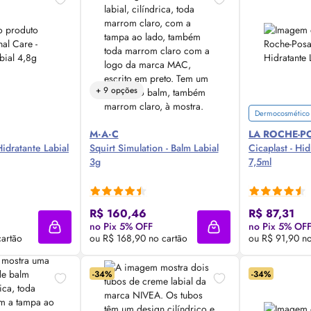
+ 9 opções
Dermocosmético
M·A·C
LA ROCHE-P
Hidratante Labial
Squirt Simulation - Balm Labial
Cicaplast - Hid
3g
7,5ml
 Agora ❯
Compre Agora ❯
Comp
R$ 160,46
R$ 87,31
no Pix 5% OFF
no Pix 5% OF
Adicionar à sacola
Adicionar à sacola
cartão
ou R$ 168,90 no cartão
ou R$ 91,90 no
-34%
-34%