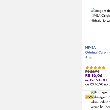
NIVEA
Original Care - 
4,8g
R$ 25,90
Compre
R$ 16,06
no Pix 5% OFF
ou R$ 16,90 no 
-19%