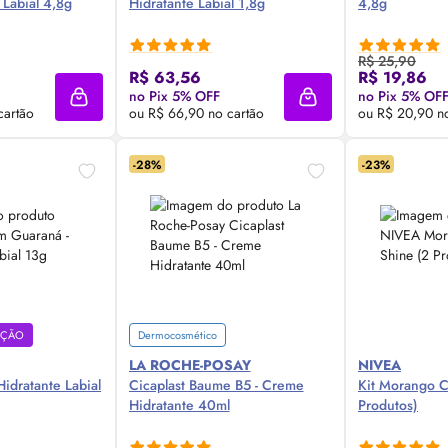
 Labial 4,8g
Hidratante Labial 1,8g
4,8g
R$ 25,90
 Agora ❯
Compre Agora ❯
Comp
R$ 63,56
R$ 19,86
no Pix 5% OFF
no Pix 5% OF
Adicionar à sacola
Adicionar à sacola
cartão
ou R$ 66,90 no cartão
ou R$ 20,90 n
-28%
-23%
EÇÃO
Dermocosmético
LA ROCHE-POSAY
NIVEA
Hidratante Labial
Cicaplast Baume B5 - Creme
Kit Morango C
Hidratante 40ml
Produtos)