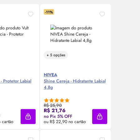
-11%
+ 5 opções
NIVEA
- Protetor Labial
Shine Cereja - Hidratante Labial
4,8g
R$ 25,90
re Agora ❯
Compre Agora ❯
R$ 21,76
F
no Pix 5% OFF
Adicionar à sacola
Adicionar à sacola
 cartão
ou R$ 22,90 no cartão