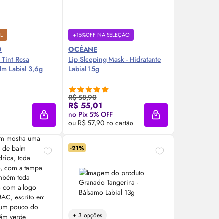
AL
+15%OFF NA SELEÇÃO
O
OCÉANE
o
Tint
Rosa
Lip
Sleeping Mask - Hidratante
lm Labial 3,6g
Labial 15g
R$ 58,90
re Agora ❯
Compre Agora ❯
R$ 55,01
no Pix 5% OFF
Adicionar à sacola
Adicionar à sacola
ou R$ 57,90 no cartão
-21%
+ 3 opções