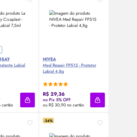
OSAY
NIVEA
ratante Labial
Med Repair FPS15 - Protetor
Labial 4,8g
re Agora ❯
Compre Agora ❯
R$ 29,36
F
no Pix 5% OFF
Adicionar à sacola
Adicionar à sacola
 cartão
ou R$ 30,90 no cartão
-34%