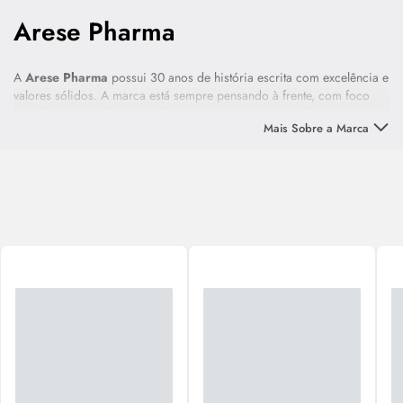
Arese Pharma
A
Arese Pharma
possui 30 anos de história escrita com excelência e
valores sólidos. A marca está sempre pensando à frente, com foco
em oferecer produtos inovadores e recentes no mercado, que tragam
Mais Sobre a Marca
melhora na vida dos pacientes. Mais de 50 milhões de tratamentos a
população brasileira ao longo dos últimos anos.
A
Arese Pharma
é pioneira em moléculas de imunidade, como:
Ecchinacea Purpurea, Betaglucana, Lactoferrina, entre outras.
Precursores em tratamentos com menos efeitos colaterais, como
fitomedicamentos e minerais quelatados. Referência em Saúde
Feminina; Líderes em prescrição infantil nos mais diversos produtos.
Uma das únicas indústrias farmacêuticas na fabricação de
suplementos alimentares, seguindo rigores técnicos de
medicamentos, mesmo que não exigidos perante as normas técnicas.