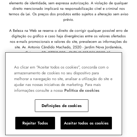
elemento de identidade, sem expressa autorização. A violação de qualquer
direito mencionado implicará na responsabilização cível e criminal nos
termos da Lei. Os preços dos produtos estão sujeitos a alteração sem aviso
prévio.
A Beleza na Web se reserva o direito de corrigir qualquer possível erro de
digitação ou gráfico e caso haja divergências entre os valores ofertados
nos e-mails promocionais e valores do site, prevalecem as informações do
site.
Av. Antonio Cândido Machado, 2520 - Jardim Nova Jordanésia,
Cajamar - SP, 07750-000 -
CNPJ 11.137.051/0809-45.
Ao clicar em "Aceitar todos os cookies", concorda com o
Pode Confiar
armazenamento de cookies no seu dispositivo para
melhorar a navegação no site, analisar a utilização do site e
ajudar nas nossas iniciativas de marketing. Para mais
informações consulte a nossa
Politica de cookies
Definições de cookies
Rejeitar Todos
Aceitar todos os cookies