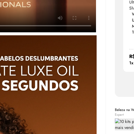
W
U
M
R
1x
Beleza na 
Expert