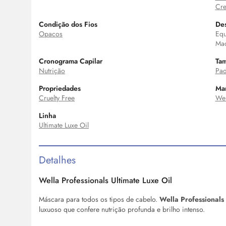
Cre
Condição dos Fios
Des
Opacos
Equ
Mac
Cronograma Capilar
Ta
Nutrição
Pad
Propriedades
Ma
Cruelty Free
Wel
Linha
Ultimate Luxe Oil
Detalhes
Wella Professionals Ultimate Luxe
Oil
Máscara para todos os tipos de cabelo.
Wella Professionals
luxuoso que confere nutrição profunda e brilho intenso.