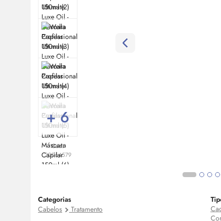
+ 6
Cod:
20064579
Categorias
Tip
Cac
Cabelos
Tratamento
Com