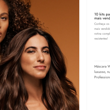
10 kits p
mais vend
Conheça os 
mais vendid
rotina compl
resistentes!
Máscara We
luxuoso, n
Profession