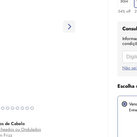
30ml
54% off
2
Consul
Informa
condiçõe
Não sei
Escolha 
Ven
Entr
os de Cabelo
heados ou Ondulados
 Frizz