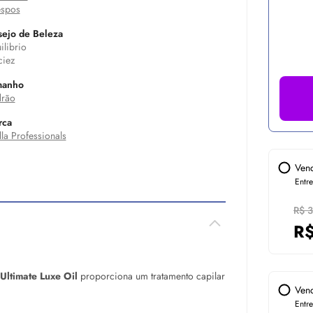
spos
ejo de Beleza
ilibrio
iez
manho
rão
rca
la Professionals
Ven
Entr
R$ 
R
 Ultimate Luxe
Oil
proporciona um tratamento capilar
Ven
Entr