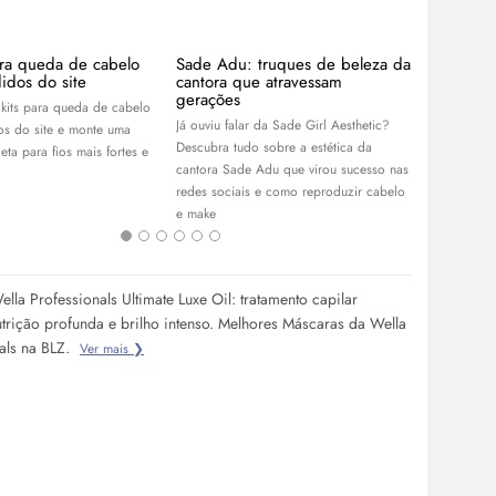
ara queda de cabelo
Sade Adu: truques de beleza da
Cabelo ma
idos do site
cantora que atravessam
tons para 
gerações
kits para queda de cabelo
Confira tons
Já ouviu falar da Sade Girl Aesthetic?
os do site e monte uma
para renovar
Descubra tudo sobre a estética da
eta para fios mais fortes e
manter o bri
cantora Sade Adu que virou sucesso nas
redes sociais e como reproduzir cabelo
e
make
lla Professionals Ultimate Luxe Oil: tratamento capilar
utrição profunda e brilho intenso. Melhores Máscaras da Wella
als na BLZ.
Ver mais ❯