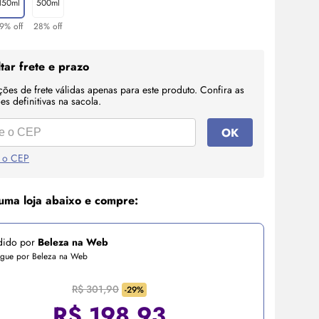
150ml
500ml
9% off
28% off
tar frete e prazo
ções de frete válidas apenas para este produto. Confira as
s definitivas na sacola.
OK
 o CEP
uma loja abaixo e compre:
dido por
Beleza na Web
egue por Beleza na Web
R$ 301,90
-29%
R$
198,93