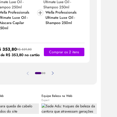
ella Professionals
Wella Professionals
Wella Pro
ltimate Luxe
Oil
-
Ultimate Luxe
Oil
-
Ultimate
áscara Capilar
Shampoo 250ml
Máscara C
150ml
150ml
$ 353,80
R$ 403,
R$ 539,80
Comprar os 2 itens
 de R$ 353,80 no cartão
2x de R$ 2
Web
Equipe Beleza na Web
Equipe Bele
Expert
Expert