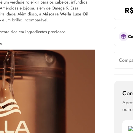
é um verdadeiro elixir para os cabelos, infundida
Amêndoas e Jojoba, além de Ômega 9. Essa
R
italidade. Além disso, a
Máscara Wella Luxe
Oil
o e um brilho incomparável.
scara rica em ingredientes preciosos.
Co
s.
Compar
Com
Aprov
outro