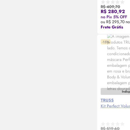
R$ 409,70
R$ 280,92
Compre
no Pix 5% OFF
ou R$ 295,70 no
Frete Grátis
-15%
Indis
TRUSS
Kit Perfect Vol
R$ 519,60