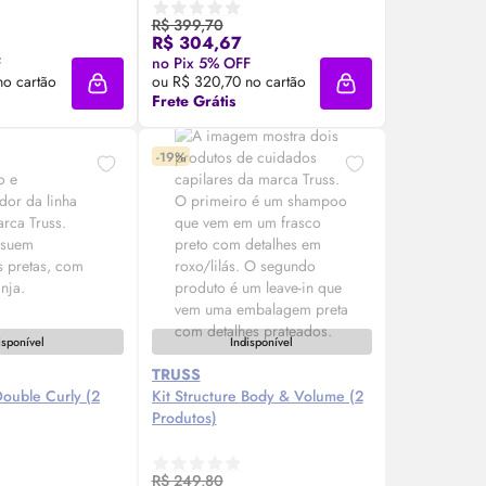
R$ 399,70
R$ 304,67
re Agora ❯
Compre Agora ❯
F
no Pix 5% OFF
no cartão
ou R$ 320,70 no cartão
Adicionar à sacola
Adicionar à sacola
Frete Grátis
-19%
isponível
Indisponível
TRUSS
ouble Curly (2
Kit Structure
Body
& Volume (2
Produtos)
R$ 249,80