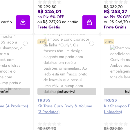
R$ 299,80
R$ 339,70
R$ 226,01
R$ 253,37
 Agora ❯
Compre Agora ❯
Comp
no Pix 5% OFF
no Pix 5% OF
 cartão
ou R$ 237,90 no cartão
ou R$ 266,70 
Adicionar à sacola
Adicionar à sacola
Frete Grátis
Frete Grátis
-11%
-10%
ponível
Indisponível
Ind
TRUSS
TRUSS
ume (4 Produtos)
Kit Truss Curly
Body
& Volume
Kit Shampoo D
(3 Produtos)
Unidades)
R$ 389,70
R$ 239,80