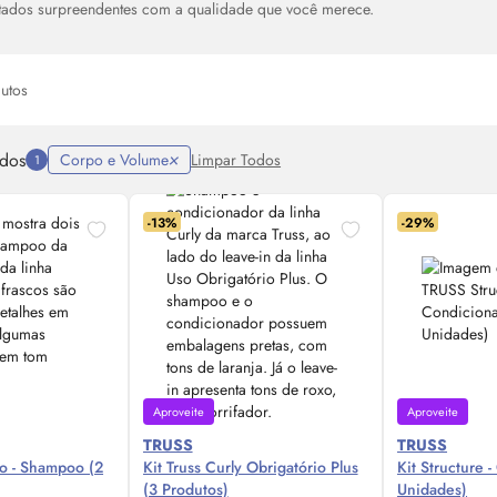
ltados surpreendentes com a qualidade que você merece.
utos
ados
Corpo e Volume
Limpar Todos
1
-13%
-29%
Aproveite
Aproveite
TRUSS
TRUSS
uo - Shampoo (2
Kit Truss Curly Obrigatório Plus
Kit Structure 
(3 Produtos)
Unidades)