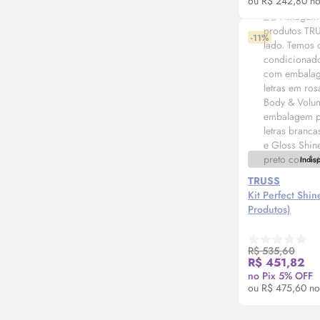
ou R$ 242,80 no
-11%
Indis
TRUSS
Kit Perfect Shi
Produtos)
R$ 535,60
Avi
R$ 451,82
no Pix 5% OFF
ou R$ 475,60 no