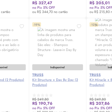
se-me
Avise-me
Av
R$ 327,47
R$ 205,01
no Pix 5% OFF
no Pix 5% OF
 cartão
ou R$ 344,70 no cartão
ou R$ 215,80 n
-19%
-12%
ponível
Indisponível
Ind
TRUSS
TRUSS
ond (2 Produtos)
Kit Structure + Day By Day (2
Kit Miracle +
Produtos)
Produtos)
R$ 249,80
R$ 249,80
se-me
Avise-me
Av
R$ 190,76
R$ 207,86
no Pix 5% OFF
no Pix 5% OF