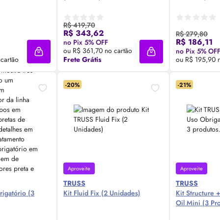
R$ 419,70
R$ 343,62
R$ 279,80
 Agora ❯
Compre Agora ❯
Comp
R$ 186,11
no Pix 5% OFF
ou R$ 361,70 no cartão
no Pix 5% OF
Adicionar à sacola
Adicionar à sacola
 cartão
Frete Grátis
ou R$ 195,90 n
-20%
-21%
Aproveite
Aproveite
TRUSS
TRUSS
rigatório (3
Kit Fluid Fix (2 Unidades)
Kit Structure 
Oil
Mini (3 Pr