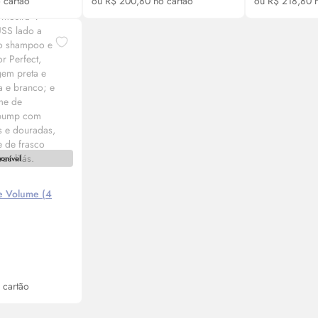
 cartão
ou R$ 200,80 no cartão
ou R$ 218,80 n
ponível
ne Volume (4
se-me
 cartão