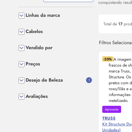
conquistando resu
Linhas da marca
Total de
17
prod
Cabelos
Filtros Selecion
Vendido por
-25%
Preços
Desejo de Beleza
1
Avaliações
Aproveite
TRUSS
Kit Structure D
Unidades)