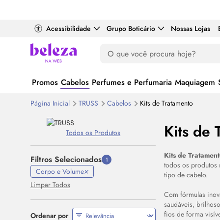
Acessibilidade
Grupo Boticário
Nossas Lojas
Promos
Cabelos
Perfumes e Perfumaria
Maquiagem
Página Inicial
TRUSS
Cabelos
Kits de Tratamento
Kits de
Todos os Produtos
Kits de Tratamen
Filtros Selecionados
1
todos os produtos 
Corpo e Volume
tipo de cabelo.
Limpar Todos
Com fórmulas inov
saudáveis, brilhos
fios de forma visí
Ordenar por