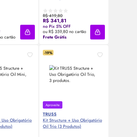
R$ 419,80
R$ 341,81
re Agora ❯
Compre Agora ❯
no Pix 5% OFF
ou R$ 359,80 no cartão
F
Adicionar à sacola
Adicionar à sacola
o cartão
Frete Grátis
-19%
Aproveite
TRUSS
+ Uso Obrigatório
Kit Structure + Uso Obrigatório
odutos)
Oil
Trio (3 Produtos)