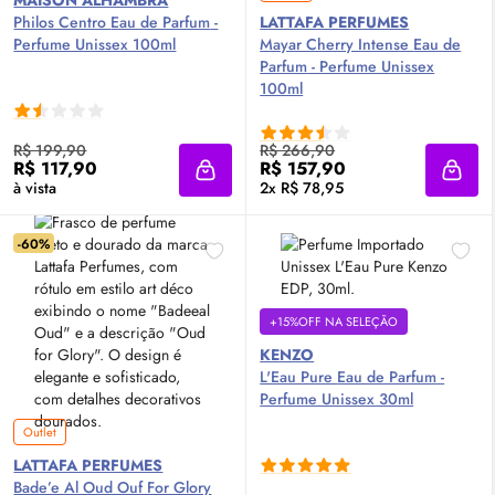
MAISON ALHAMBRA
Philos Centro
Eau de Parfum
-
LATTAFA PERFUMES
Perfume Unissex 100ml
Mayar Cherry Intense
Eau de
Parfum
- Perfume Unissex
100ml
R$ 199,90
R$ 266,90
R$ 117,90
R$ 157,90
Adicionar à sacola
Adici
à vista
2x R$ 78,95
-60%
+15%OFF NA SELEÇÃO
KENZO
L'Eau Pure
Eau de Parfum
-
Perfume Unissex 30ml
Outlet
LATTAFA PERFUMES
Bade’e Al Oud Ouf For Glory