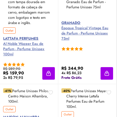
GRANADO
Époque Tropical Vintage
Eau
Outlet
de Parfum
- Perfume Unissex
LATTAFA PERFUMES
75ml
Al Noble Wazeer
Eau de
Parfum
- Perfume Unissex
100ml
R$ 344,90
R$ 289,90
R$ 159,90
4x R$ 86,23
Adicionar à sacola
Adici
2x R$ 79,95
Frete Grátis
-41%
-40%
Outlet
Outlet