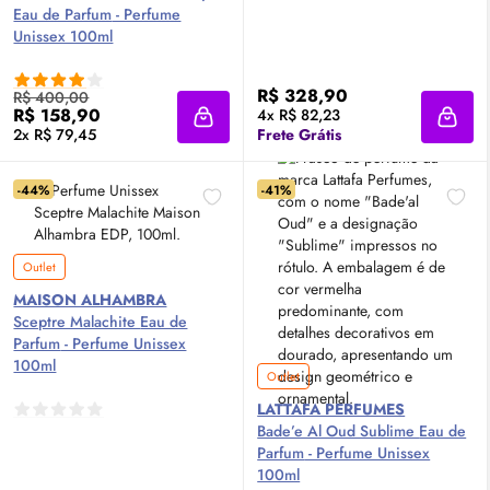
Eau de Parfum
- Perfume
Unissex 100ml
R$ 328,90
R$ 400,00
R$ 158,90
4x R$ 82,23
Adicionar à sacola
Adici
2x R$ 79,45
Frete Grátis
-44%
-41%
Outlet
MAISON ALHAMBRA
Sceptre Malachite
Eau de
Parfum
- Perfume Unissex
100ml
Outlet
LATTAFA PERFUMES
Bade’e Al Oud Sublime
Eau de
Parfum
- Perfume Unissex
100ml