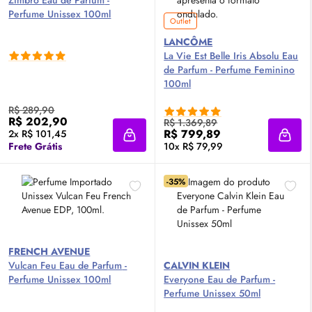
Zimbro
Eau de Parfum
-
Perfume Unissex 100ml
Outlet
LANCÔME
La Vie Est Belle Iris Absolu
Eau
de Parfum
- Perfume Feminino
100ml
R$ 289,90
R$ 202,90
R$ 1.369,89
R$ 799,89
2x R$ 101,45
Adicionar à sacola
Adici
Frete Grátis
10x R$ 79,99
-35%
FRENCH AVENUE
Vulcan Feu
Eau de Parfum
-
CALVIN KLEIN
Perfume Unissex 100ml
Everyone
Eau de Parfum
-
Perfume Unissex 50ml