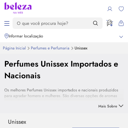
Informar localização
Página Inicial
Perfumes e Perfumaria
Unissex
Perfumes Unissex Importados e
Nacionais
Os melhores Perfumes Unissex importados e nacionais produzidos
para agradar homens e mulheres. São diversas opções de aromas
verdes, frescos, delicados e sofisticados que são curingas e caem
Mais Sobre
bem do trabalho à balada. Escolha o seu!
Unissex