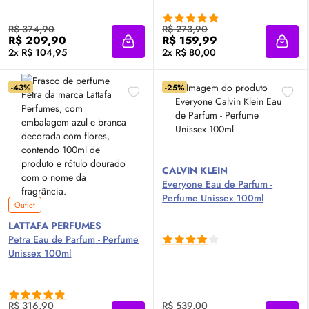
R$ 374,90
R$ 273,90
R$ 209,90
R$ 159,99
Adicionar à sacola
Adici
2x R$ 104,95
2x R$ 80,00
-43%
-25%
CALVIN KLEIN
Everyone
Eau de Parfum
-
Perfume Unissex 100ml
Outlet
LATTAFA PERFUMES
Petra
Eau de Parfum
- Perfume
Unissex 100ml
R$ 316,90
R$ 539,00