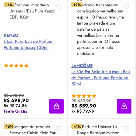
-11%
-12%
KENZO
L'Eau Pure
Eau de Parfum
-
Perfume Unissex 100ml
LANCÔME
La Vie Est Belle Iris Absolu
Eau
de Parfum
- Perfume Feminino
50ml
R$ 678,90
R$ 598,90
R$ 639,90
R$ 559,90
8x R$ 74,86
Adicionar à sacola
Adici
Frete Grátis
7x R$ 79,99
-16%
-41%