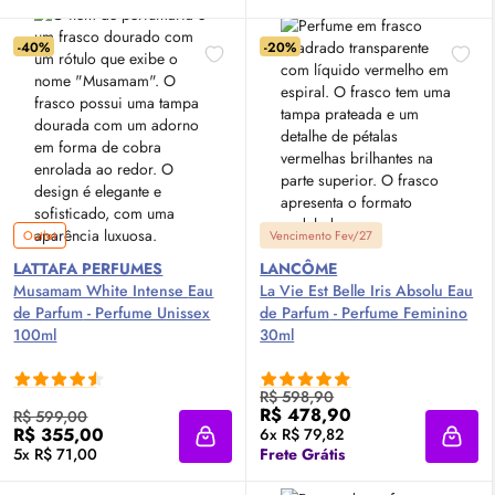
-40%
-20%
Outlet
Vencimento Fev/27
LATTAFA PERFUMES
LANCÔME
Musamam White Intense
Eau
La Vie Est Belle Iris Absolu
Eau
de Parfum
- Perfume Unissex
de Parfum
- Perfume Feminino
100ml
30ml
R$ 598,90
R$ 478,90
R$ 599,00
R$ 355,00
6x R$ 79,82
Adicionar à sacola
Adici
5x R$ 71,00
Frete Grátis