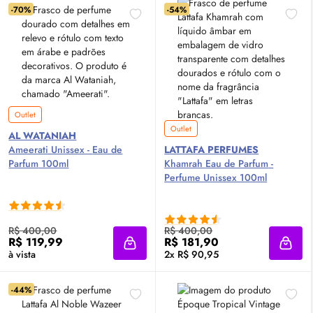
-70%
-54%
Outlet
Outlet
AL WATANIAH
Ameerati Unissex -
Eau de
LATTAFA PERFUMES
Parfum
100ml
Khamrah
Eau de Parfum
-
Perfume Unissex 100ml
R$ 400,00
R$ 400,00
R$ 119,99
R$ 181,90
Adicionar à sacola
Adici
à vista
2x R$ 90,95
-44%