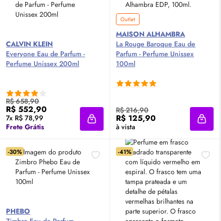
Outlet
MAISON ALHAMBRA
CALVIN KLEIN
La Rouge Baroque
Eau de
Everyone
Eau de Parfum
-
Parfum
- Perfume Unissex
Perfume Unissex 200ml
100ml
R$ 658,90
R$ 552,90
R$ 216,90
R$ 125,90
7x R$ 78,99
Adicionar à sacola
Adici
Frete Grátis
à vista
-30%
-41%
PHEBO