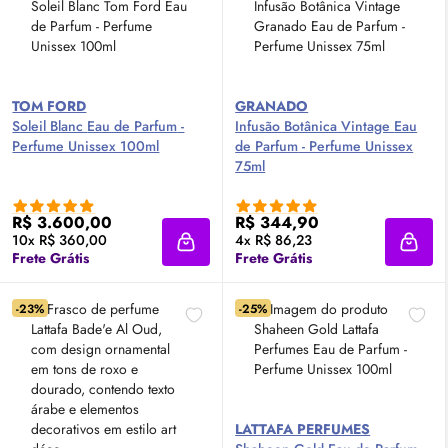
TOM FORD
GRANADO
Soleil Blanc
Eau de Parfum
-
Infusão Botânica Vintage
Eau
Perfume Unissex 100ml
de Parfum
- Perfume Unissex
75ml
R$ 3.600,00
R$ 344,90
10x R$ 360,00
4x R$ 86,23
Adicionar à sacola
Adici
Frete Grátis
Frete Grátis
-23%
-25%
LATTAFA PERFUMES