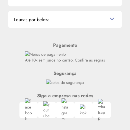
La Vie Est Belle Lancôme
Quem somos
Miniaturas de Perfumes
Promoções de cupons
Dados Pessoais
Miniaturas de Produtos de Cabelo
Loucas por beleza
Meus endereços
Alterar Senha
Últimas
Meus Pedidos
Resenhas
Pagamento
Alto luxo
Siga nosso canal no Whatsapp
Até 10x sem juros no cartão. Confira as regras
Segurança
Siga a empresa nas redes