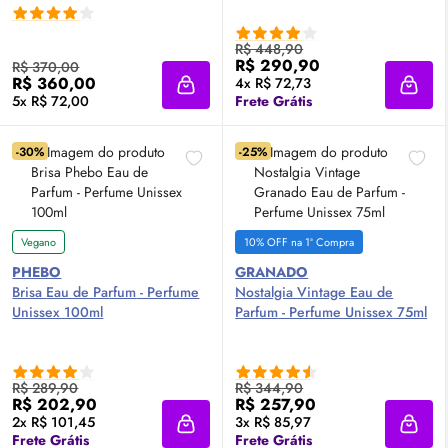
R$ 448,90
R$ 290,90
R$ 370,00
R$ 360,00
4x R$ 72,73
Adicionar à sacola
Adici
5x R$ 72,00
Frete Grátis
-30%
-25%
Vegano
10% OFF na 1ª Compra
PHEBO
GRANADO
Brisa
Eau de Parfum
- Perfume
Nostalgia Vintage
Eau de
Unissex 100ml
Parfum
- Perfume Unissex 75ml
R$ 289,90
R$ 344,90
R$ 202,90
R$ 257,90
2x R$ 101,45
3x R$ 85,97
Adicionar à sacola
Adici
Frete Grátis
Frete Grátis