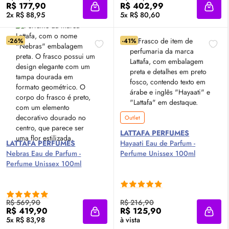
R$ 177,90
R$ 402,99
Adicionar à sacola
Adici
2x R$ 88,95
5x R$ 80,60
-26%
-41%
Outlet
LATTAFA PERFUMES
LATTAFA PERFUMES
Hayaati
Eau de Parfum
-
Nebras
Eau de Parfum
-
Perfume Unissex 100ml
Perfume Unissex 100ml
R$ 569,90
R$ 216,90
R$ 419,90
R$ 125,90
Adicionar à sacola
Adici
5x R$ 83,98
à vista