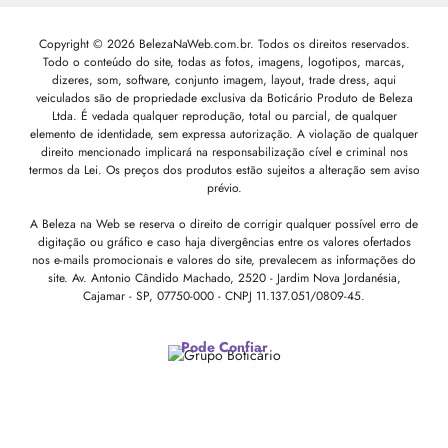
Copyright © 2026 BelezaNaWeb.com.br. Todos os direitos reservados.
Todo o conteúdo do site, todas as fotos, imagens, logotipos, marcas,
dizeres, som, software, conjunto imagem, layout, trade dress, aqui
veiculados são de propriedade exclusiva da Boticário Produto de Beleza
Ltda. É vedada qualquer reprodução, total ou parcial, de qualquer
elemento de identidade, sem expressa autorização. A violação de qualquer
direito mencionado implicará na responsabilização cível e criminal nos
termos da Lei. Os preços dos produtos estão sujeitos a alteração sem aviso
prévio.
A Beleza na Web se reserva o direito de corrigir qualquer possível erro de
digitação ou gráfico e caso haja divergências entre os valores ofertados
nos e-mails promocionais e valores do site, prevalecem as informações do
site.
Av. Antonio Cândido Machado, 2520 - Jardim Nova Jordanésia,
Cajamar - SP, 07750-000 -
CNPJ 11.137.051/0809-45.
Pode Confiar