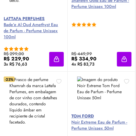
Shaheen Gold
Eau de Parfum
-
Perfume Unissex 100ml
LATTAFA PERFUMES
Bade’e Al Oud Amethyst
Eau
de Parfum
- Perfume Unissex
100ml
R$ 299,00
R$ 449,99
R$ 229,90
R$ 334,90
Adicionar à sacola
Adici
3x R$ 76,63
4x R$ 83,73
-23%
TOM FORD
Noir Extreme
Eau de Parfum
-
Perfume Unissex 50ml