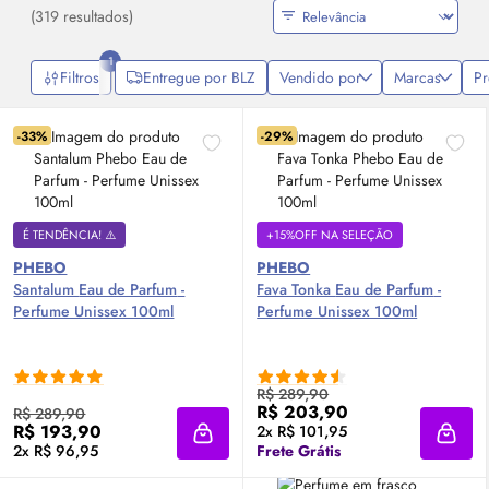
(319 resultados)
1
Filtros
Entregue por BLZ
Vendido por
Marcas
P
-33%
-29%
É TENDÊNCIA! ⚠️
+15%OFF NA SELEÇÃO
PHEBO
PHEBO
Santalum
Eau de Parfum
-
Fava Tonka
Eau de Parfum
-
Perfume Unissex 100ml
Perfume Unissex 100ml
R$ 289,90
R$ 203,90
R$ 289,90
R$ 193,90
2x R$ 101,95
Adicionar à sacola
Adici
2x R$ 96,95
Frete Grátis