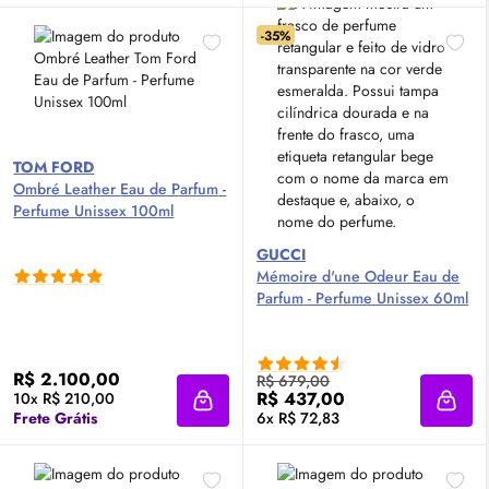
-35%
TOM FORD
Ombré Leather
Eau de Parfum
-
Perfume Unissex 100ml
GUCCI
Mémoire d'une Odeur
Eau de
Parfum
- Perfume Unissex 60ml
R$ 2.100,00
R$ 679,00
R$ 437,00
10x R$ 210,00
Adicionar à sacola
Adici
Frete Grátis
6x R$ 72,83