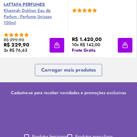
LATTAFA PERFUMES
Khamrah Dukhan
Eau de
Parfum
- Perfume Unissex
100ml
R$ 1.420,00
R$ 299,90
R$ 229,90
10x R$ 142,00
Adicionar à sacola
Adici
3x R$ 76,63
Frete Grátis
Carregar mais produtos
Cadastre-se para receber novidades e promoções exclusivas
Produtos femininos
Produtos masculinos