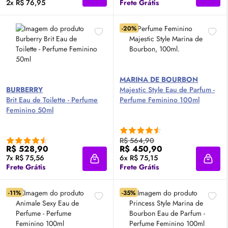
2x R$ 76,95
Frete Grátis
-20%
MARINA DE BOURBON
BURBERRY
Majestic Style
Eau de Parfum
-
Brit
Eau de Toilette
- Perfume
Perfume Feminino 100ml
Feminino 50ml
R$ 564,90
R$ 528,90
R$ 450,90
7x R$ 75,56
6x R$ 75,15
Adicionar à sacola
Adici
Frete Grátis
Frete Grátis
-11%
-35%