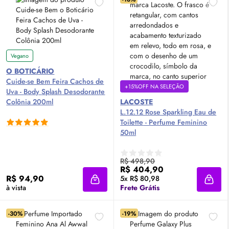
Vegano
O BOTICÁRIO
Cuide-se Bem Feira Cachos de
+15%OFF NA SELEÇÃO
Uva -
Body
Splash
Desodorante
Colônia 200ml
LACOSTE
L.12.12 Rose Sparkling
Eau de
Toilette
- Perfume Feminino
50ml
R$ 498,90
R$ 404,90
R$ 94,90
5x R$ 80,98
Adicionar à sacola
Adici
à vista
Frete Grátis
-30%
-19%