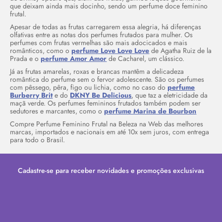
que deixam ainda mais docinho, sendo um perfume doce feminino
frutal.
Apesar de todas as frutas carregarem essa alegria, há diferenças
olfativas entre as notas dos perfumes frutados para mulher. Os
perfumes com frutas vermelhas são mais adocicados e mais
românticos, como o
perfume Love Love Love
de Agatha Ruiz de la
Prada e o
perfume Amor Amor
de Cacharel, um clássico.
Já as frutas amarelas, roxas e brancas mantêm a delicadeza
romântica do perfume sem o fervor adolescente. São os perfumes
com pêssego, pêra, figo ou lichia, como no caso do
perfume
Burberry Brit
e do
DKNY Be Delicious
, que taz a eletricidade da
maçã verde. Os perfumes femininos frutados também podem ser
sedutores e marcantes, como o
perfume Marina de Bourbon
Compre Perfume Feminino Frutal na Beleza na Web das melhores
marcas, importados e nacionais em até 10x sem juros, com entrega
para todo o Brasil.
Cadastre-se para receber novidades e promoções exclusivas