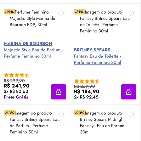
-19%
-31%
MARINA DE BOURBON
Majestic Style
Eau de Parfum
-
BRITNEY SPEARS
Perfume Feminino 30ml
Fantasy
Eau de Toilette
-
Perfume Feminino 30ml
R$ 299,90
R$ 241,90
R$ 269,90
R$ 184,90
3x R$ 80,63
Adicionar à sacola
Adici
Frete Grátis
2x R$ 92,45
-23%
-23%