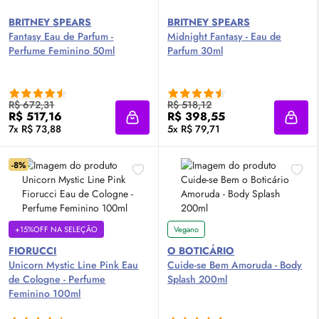
BRITNEY SPEARS
BRITNEY SPEARS
Fantasy
Eau de Parfum
-
Midnight Fantasy -
Eau de
Perfume Feminino 50ml
Parfum
30ml
R$ 672,31
R$ 518,12
R$ 517,16
R$ 398,55
Adicionar à sacola
Adici
7x R$ 73,88
5x R$ 79,71
-8%
+15%OFF NA SELEÇÃO
Vegano
FIORUCCI
O BOTICÁRIO
Unicorn Mystic Line Pink
Eau
Cuide-se Bem Amoruda -
Body
de Cologne
- Perfume
Splash
200ml
Feminino 100ml