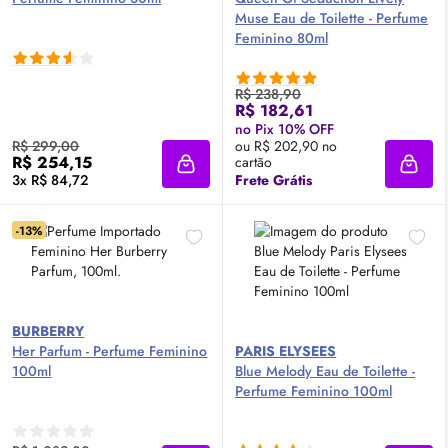
Muse
Eau de Toilette
- Perfume
Feminino 80ml
R$ 238,90
R$ 182,61
no Pix 10% OFF
R$ 299,00
ou R$ 202,90 no
R$ 254,15
cartão
Adicionar à sacola
Adici
3x R$ 84,72
Frete Grátis
-13%
BURBERRY
Her
Parfum
- Perfume Feminino
PARIS ELYSEES
100ml
Blue Melody
Eau de Toilette
-
Perfume Feminino 100ml