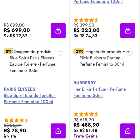
Perfume Feminino 100ml
R$ 899,00
R$ 399,00
R$ 699,00
R$ 223,00
Adicionar à sacola
Adici
9x R$ 77,67
3x R$ 74,33
-8%
-21%
BURBERRY
PARIS ELYSEES
Her Elixir
Parfum
- Perfume
Blue Spirit
Eau de Toilette
-
Feminino 30ml
Perfume Feminino 100ml
R$ 618,90
R$ 488,90
R$ 85,89
R$ 78,90
6x R$ 81,48
Adicionar à sacola
Adici
à vista
Frete Grátis