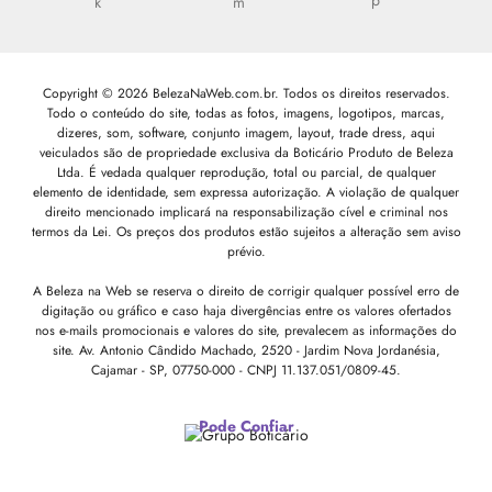
Copyright © 2026 BelezaNaWeb.com.br. Todos os direitos reservados.
Todo o conteúdo do site, todas as fotos, imagens, logotipos, marcas,
dizeres, som, software, conjunto imagem, layout, trade dress, aqui
veiculados são de propriedade exclusiva da Boticário Produto de Beleza
Ltda. É vedada qualquer reprodução, total ou parcial, de qualquer
elemento de identidade, sem expressa autorização. A violação de qualquer
direito mencionado implicará na responsabilização cível e criminal nos
termos da Lei. Os preços dos produtos estão sujeitos a alteração sem aviso
prévio.
A Beleza na Web se reserva o direito de corrigir qualquer possível erro de
digitação ou gráfico e caso haja divergências entre os valores ofertados
nos e-mails promocionais e valores do site, prevalecem as informações do
site.
Av. Antonio Cândido Machado, 2520 - Jardim Nova Jordanésia,
Cajamar - SP, 07750-000 -
CNPJ 11.137.051/0809-45.
Pode Confiar