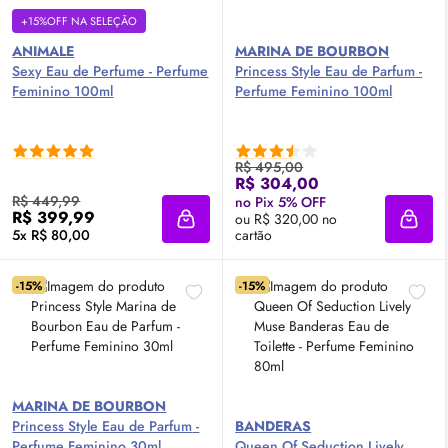
+15%OFF NA SELEÇÃO
ANIMALE
MARINA DE BOURBON
Sexy Eau de Perfume - Perfume
Princess Style
Eau de Parfum
-
Feminino 100ml
Perfume Feminino 100ml
R$ 495,00
R$ 304,00
R$ 449,99
no Pix 5% OFF
R$ 399,99
ou R$ 320,00 no
Adicionar à sacola
Adici
5x R$ 80,00
cartão
-15%
-15%
MARINA DE BOURBON
Princess Style
Eau de Parfum
-
BANDERAS
Perfume Feminino 30ml
Queen Of Seduction Lively