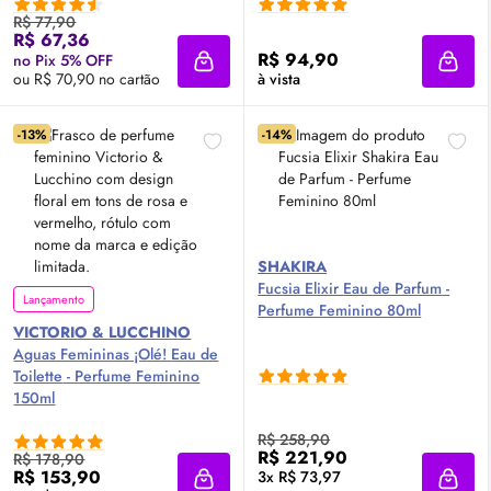
R$ 77,90
R$ 67,36
R$ 94,90
no Pix 5% OFF
Adicionar à sacola
Adici
ou R$ 70,90 no cartão
à vista
-13%
-14%
SHAKIRA
Fucsia Elixir
Eau de Parfum
-
Lançamento
Perfume Feminino 80ml
VICTORIO & LUCCHINO
Aguas Femininas ¡Olé!
Eau de
Toilette
- Perfume Feminino
150ml
R$ 258,90
R$ 221,90
R$ 178,90
R$ 153,90
3x R$ 73,97
Adicionar à sacola
Adici