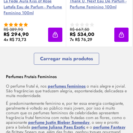
La Fede Aura Kiss of Rose
Thank U, Next
Eau De Parfum
-
Lattafa
Eau de Parfum
- Perfume
Perfume Feminino 100ml
Feminino 100ml
R$ 389,90
R$ 667,50
R$ 294,90
R$ 534,00
Adicionar à sacola
Adici
4x R$ 73,73
7x R$ 76,29
Carregar mais produtos
Perfumes Frutais Femininos
O perfume frutal é, nos
perfumes femininos
o mais alegre e jovial.
São fragrâncias que traduzem alegria, espontaneidade, delicadeza e
muita modernidade.
É predominantemente feminino e, por ter essa energia contagiante,
geralmente é voltado ao público mais jovem, por isso é muito
comum que os perfumes femininos de celebridades apresentem
fragrância frutal feminina com notas frutadas com as flores, como o
apaixonante
perfume Justin Bieber Someday
, o sexy e pronto
para a balada
perfume Juliana Paes Exotic
e o
perfume Fantasy
de Britney Spears que, além das frutas, ganhou toques gourmand