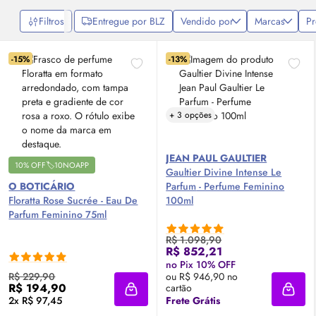
revigoram. Explore também as opções de
perfume floral frutado
,
que combinam a delicadeza das flores com a vibração das frutas,
Filtros
Entregue por BLZ
Vendido por
Marcas
P
criando uma fragrância única e envolvente, que exala feminilidade.
-15%
-13%
Os
perfumes frutais femininos
são a escolha perfeita para mulheres
que amam
perfumes doces frutados
, cheios de personalidade e
que buscam frescor e leveza para o seu dia a dia. Descubra o seu
perfume e deixe sua marca!
+ 3 opções
JEAN PAUL GAULTIER
10% OFF🏷️10NOAPP
Gaultier Divine Intense Le
O BOTICÁRIO
Parfum
- Perfume Feminino
Floratta Rose Sucrée -
Eau De
100ml
Parfum
Feminino 75ml
R$ 1.098,90
R$ 852,21
no Pix 10% OFF
R$ 229,90
ou R$ 946,90 no
R$ 194,90
cartão
Adicionar à sacola
Adici
2x R$ 97,45
Frete Grátis