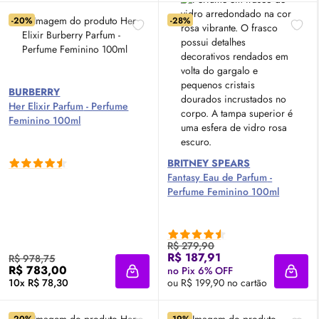
-20%
-28%
BURBERRY
Her Elixir
Parfum
- Perfume
Feminino 100ml
BRITNEY SPEARS
Fantasy
Eau de Parfum
-
Perfume Feminino 100ml
R$ 279,90
R$ 187,91
R$ 978,75
R$ 783,00
no Pix 6% OFF
Adicionar à sacola
Adici
10x R$ 78,30
ou R$ 199,90 no cartão