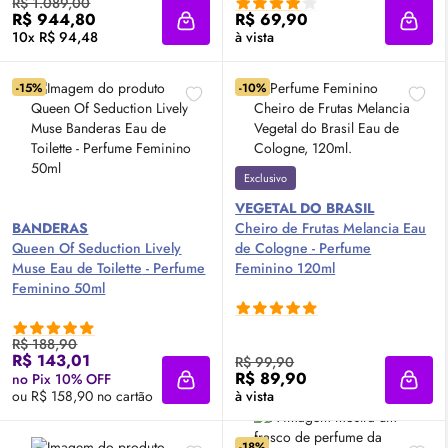
R$ 1.089,00
R$ 944,80
R$ 69,90
Adicionar à sacola
Adici
10x R$ 94,48
à vista
-15%
-10%
Exclusivo
VEGETAL DO BRASIL
BANDERAS
Cheiro de Frutas Melancia
Eau
Queen Of Seduction Lively
de Cologne
- Perfume
Muse
Eau de Toilette
- Perfume
Feminino 120ml
Feminino 50ml
R$ 188,90
R$ 143,01
R$ 99,90
R$ 89,90
no Pix 10% OFF
Adicionar à sacola
Adici
ou R$ 158,90 no cartão
à vista
-18%