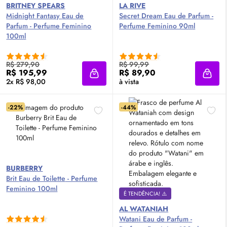
BRITNEY SPEARS
LA RIVE
Midnight Fantasy
Eau de
Secret Dream
Eau de Parfum
-
Parfum
- Perfume Feminino
Perfume Feminino 90ml
100ml
R$ 279,90
R$ 99,99
R$ 195,99
R$ 89,90
Adicionar à sacola
Adici
2x R$ 98,00
à vista
-22%
-44%
BURBERRY
Brit
Eau de Toilette
- Perfume
Feminino 100ml
É TENDÊNCIA! ⚠️
AL WATANIAH
Watani
Eau de Parfum
-