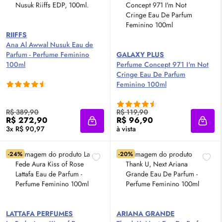
RIIFFS
Ana Al Awwal Nusuk
Eau de
Parfum
- Perfume Feminino
GALAXY PLUS
100ml
Perfume Concept 971 I'm Not
Cringe
Eau De Parfum
Feminino 100ml
R$ 389,90
R$ 119,90
R$ 272,90
R$ 96,90
Adicionar à sacola
Adici
3x R$ 90,97
à vista
-24%
-20%
LATTAFA PERFUMES
ARIANA GRANDE