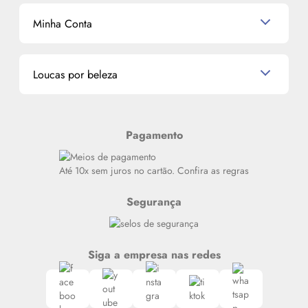
Mascavo
Cupom de Desconto
Nossas lojas
Minha Conta
La Vie Est Belle Lancôme
Quem somos
Miniaturas de Perfumes
Promoções de cupons
Dados Pessoais
Miniaturas de Produtos de Cabelo
Loucas por beleza
Meus endereços
Alterar Senha
Últimas
Meus Pedidos
Resenhas
Pagamento
Alto luxo
Siga nosso canal no Whatsapp
Até 10x sem juros no cartão. Confira as regras
Segurança
Siga a empresa nas redes