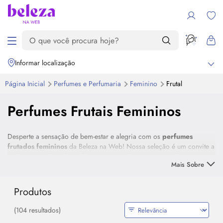
Informar localização
Página Inicial
Perfumes e Perfumaria
Feminino
Frutal
Perfumes Frutais Femininos
Desperte a sensação de bem-estar e alegria com os
perfumes
frutados femininos
da Beleza na Web! Nossa seleção é um convite a
explorar o melhor da perfumaria nacional e internacional, com
Mais Sobre
fragrâncias que celebram a doçura e o frescor das frutas, em uma
explosão de cores e aromas.
Produtos
Encontre o melhor perfume feminino frutal para você, com notas
suculentas de frutas vermelhas, a doçura irresistível da baunilha e do
(104 resultados)
caramelo, ou o frescor cítrico de laranja e limão, que energizam e