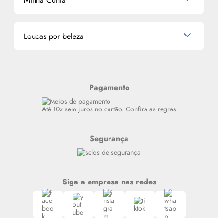
Minha Conta
La Vie Est Belle Lancôme
Quem somos
Miniaturas de Perfumes
Promoções de cupons
Dados Pessoais
Miniaturas de Produtos de Cabelo
Loucas por beleza
Meus endereços
Alterar Senha
Últimas
Meus Pedidos
Resenhas
Alto luxo
Pagamento
Siga nosso canal no Whatsapp
Até 10x sem juros no cartão. Confira as regras
Segurança
Siga a empresa nas redes