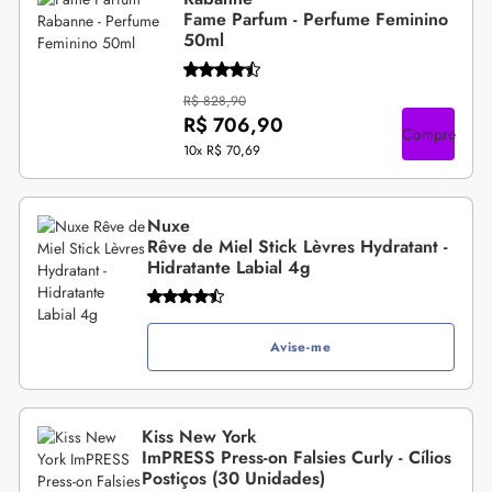
Fame Parfum - Perfume Feminino
50ml
R$ 828,90
R$ 706,90
Compre
10x
R$ 70,69
Nuxe
Rêve de Miel Stick Lèvres Hydratant -
Hidratante Labial 4g
Avise-me
Kiss New York
ImPRESS Press-on Falsies Curly - Cílios
Postiços (30 Unidades)