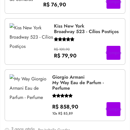
Compre
R$ 76,90
Kiss New York
Broadway 523 - Cílios Postiços
R$ 109,90
Compre
R$ 79,90
Giorgio Armani
My Way Eau de Parfum -
Perfume
R$ 858,90
Compre
10x
R$ 85,89
3 anos atrás
- Por Isabelle Guedes