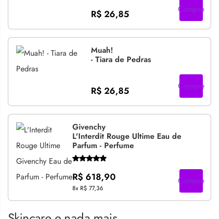
Compre
R$ 26,85
Muah!
- Tiara de Pedras
Compre
R$ 26,85
Givenchy
L'Interdit Rouge Ultime Eau de
Parfum - Perfume
R$ 618,90
Compre
8x
R$ 77,36
Skincare e nada mais