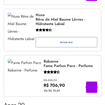
Nuxe
Rêve de Miel Baume Lèvres -
Hidratante Labial
Avise-me
Rabanne
Fame Parfum Paco - Perfume
R$ 828,90
R$ 706,90
Compre
10x
R$ 70,69
Anos 20