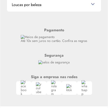
Miniaturas de Produtos de Cabelo
Loucas por beleza
Meus endereços
Alterar Senha
Últimas
Meus Pedidos
Resenhas
Alto luxo
Pagamento
Siga nosso canal no Whatsapp
Até 10x sem juros no cartão. Confira as regras
Segurança
Siga a empresa nas redes