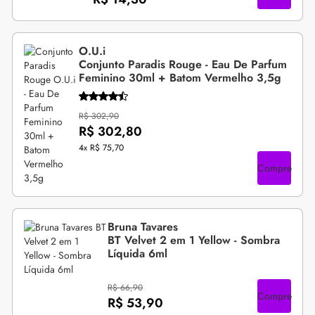
O.U.i
Conjunto Paradis Rouge - Eau De Parfum
Feminino 30ml + Batom Vermelho 3,5g
R$ 302,90
R$ 302,80
4x
R$ 75,70
Compre
Bruna Tavares
BT Velvet 2 em 1 Yellow - Sombra
Líquida 6ml
R$ 66,90
Compre
R$ 53,90