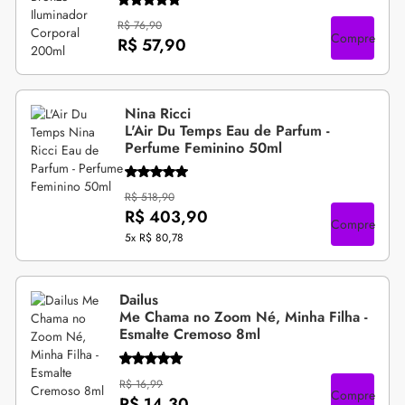
R$ 76,90
Compre
R$ 57,90
Nina Ricci
L'Air Du Temps Eau de Parfum -
Perfume Feminino 50ml
R$ 518,90
R$ 403,90
Compre
5x
R$ 80,78
Dailus
Me Chama no Zoom Né, Minha Filha -
Esmalte Cremoso 8ml
R$ 16,99
Compre
R$ 14,30