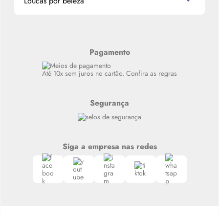
Loucas por beleza
Meus endereços
Alterar Senha
Últimas
Meus Pedidos
Resenhas
Alto luxo
Pagamento
Siga nosso canal no Whatsapp
Até 10x sem juros no cartão. Confira as regras
Segurança
Siga a empresa nas redes