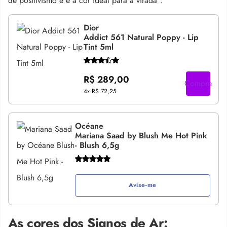
de positivismo e é a cor ideal para a virada”.
Dior
Addict 561 Natural Poppy - Lip
Tint 5ml
R$ 289,00
Compre
4x
R$ 72,25
Océane
Mariana Saad by Blush Me Hot Pink
- Blush 6,5g
Avise-me
As cores dos Signos de Ar: