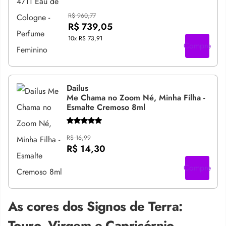
R$ 960,77
R$ 739,05
10x
R$ 73,91
Compre
Dailus
Me Chama no Zoom Né, Minha Filha -
Esmalte Cremoso 8ml
R$ 16,99
R$ 14,30
Compre
As cores dos Signos de Terra:
Touro, Virgem e Capricórnio