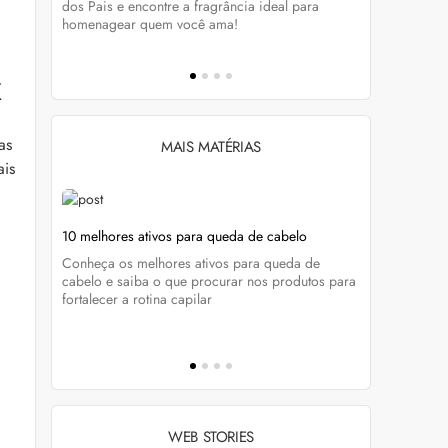
tá-lo e
dos Pais e encontre a fragrância ideal para
preservar a
homenagear quem você ama!
brilho dos
x
as
MAIS MATÉRIAS
ais
ela
10 melhores ativos para queda de cabelo
Foliculite 
tratar
Conheça os melhores ativos para queda de
enda
Do diagnóst
cabelo e saiba o que procurar nos produtos para
cados e
Marcela Buc
fortalecer a rotina capilar
a foliculite
WEB STORIES