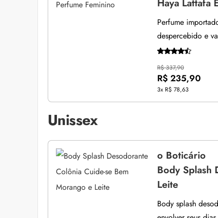
Haya Lattafa
Perfume importado
despercebido e vai
R$ 337,90
R$ 235,90
3x
R$ 78,63
Unissex
o Boticário
Body Splash 
Leite
Body splash desod
envolver seus dias