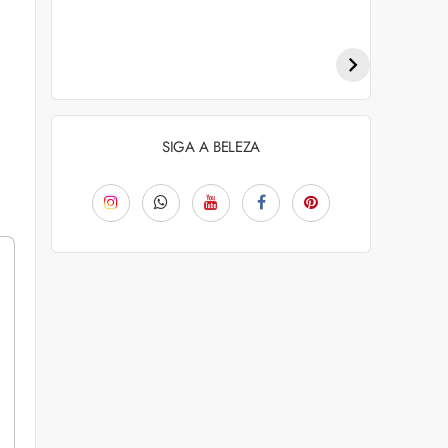
Penteados para
Tendências de
academia: dicas e
coloração capilar
inspiraçõess
para 2026
SIGA A BELEZA