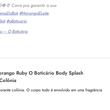
🍓🥛 Corre pra garantir a sua
amaDoBoti
#MorangoELeite
oti
#oBoticario
o – O Boticário
orango Ruby O Boticário Body Splash
Colônia
orante colônia. O corpo todo é envolvido em uma fragrância