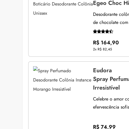
Egeo Choc Hi
Desodorante colôn
de chocolate com
R$ 164,90
2x
R$ 82,45
Eudora
Spray Perfum
Irresistível
Celebre o amor c
efervescência sofi
R$ 74,99