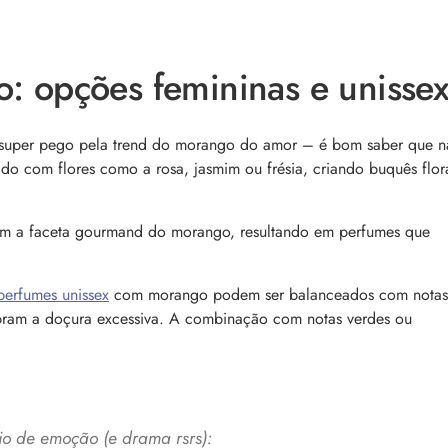
comum, e a boa notícia é que é possível tra
o barbeiro
minimizá-lo. Descubra como, aqui!
 opções femininas e unisse
super pego pela trend do morango do amor – é bom saber que n
do com flores como a rosa, jasmim ou frésia, criando buquês flor
am a faceta gourmand do morango, resultando em perfumes que
como tratar e mais
Bond Repair: o que é a tecnologia e como 
reverte os danos do cabelo
dro comum, a foliculite
Com proposta de reparação profunda, ent
ncômodos. Saiba como tratá-
perfumes unissex
com morango podem ser balanceados com notas
como Bond Repair age nos cabelos danifi
saiba como incluir a tecnologia na rotina
ebram a doçura excessiva. A combinação com notas verdes ou
io de emoção (e drama rsrs):