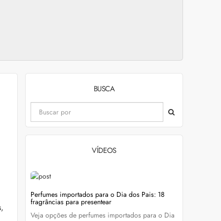
BUSCA
VÍDEOS
evitar
Perfumes importados para o Dia dos Pais: 18
Wella Colo
fragrâncias para presentear
cabelo colo
s,
Veja opções de perfumes importados para o Dia
Descubra c