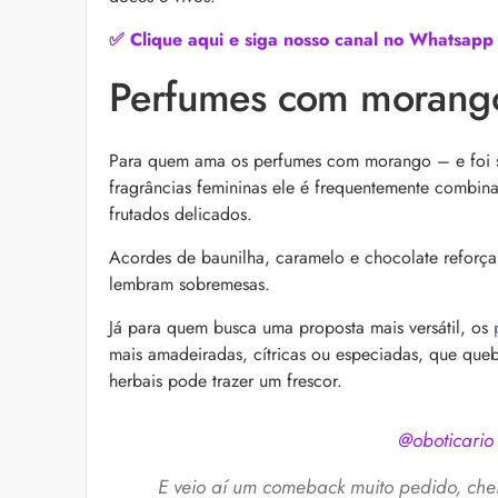
as recomendações d
✅ Clique aqui e siga nosso canal no Whatsapp
Perfumes com morango:
Para quem ama os perfumes com morango – e foi 
fragrâncias femininas ele é frequentemente combina
frutados delicados.
Acordes de baunilha, caramelo e chocolate reforç
Foliculite: o que é, 
lembram sobremesas.
Apesar de ser um qua
pode trazer muitos i
Já para quem busca uma proposta mais versátil, os
la com essas dicas!
mais amadeiradas, cítricas ou especiadas, que qu
herbais pode trazer um frescor.
@oboticario
E veio aí um comeback muito pedido, che