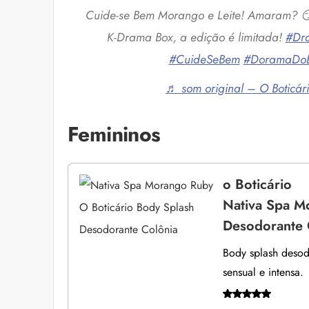
Cuide-se Bem Morango e Leite! Amaram? 😏
K-Drama Box, a edição é limitada!
#Dr
#CuideSeBem
#DoramaDoB
♬ som original – O Boticári
Femininos
o Boticário
Nativa Spa M
Desodorante 
Body splash desod
sensual e intensa.