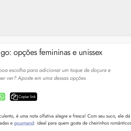
o: opções femininas e unissex
a escolha para adicionar um toque de doçura e
uer ver? Aposte em uma dessas opções
Copiar link
a: 4 dicas e produtos
Queda de cabelo masculina: causas, como 
nto, é uma nota olfativa alegre e fresca! Com seu suco, ele dá
e mais
utadas e
gourmand
: ideal para quem gosta de cheirinhos romântico
es revela 5 cuidados com a
A queda de cabelo masculina é um quadro
ir no dia a dia. Veja quais