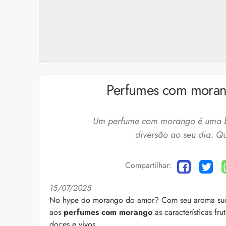
Perfumes com morang
Um perfume com morango é uma bo
diversão ao seu dia. Q
Compartilhar:
15/07/2025
Cuidados com a barb
No hype do morango do amor? Com seu aroma sucule
aos
perfumes com morango
as características fr
O expert Willy Moral
barba para você inclu
doces e vivos.