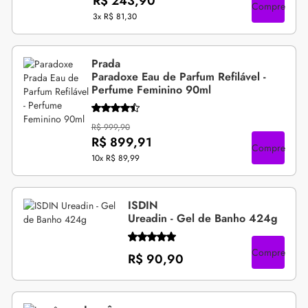
R$ 243,90
Compre
3x
R$ 81,30
Prada
Paradoxe Eau de Parfum Refilável -
Perfume Feminino 90ml
R$ 999,90
R$ 899,91
Compre
10x
R$ 89,99
ISDIN
Ureadin - Gel de Banho 424g
Compre
R$ 90,90