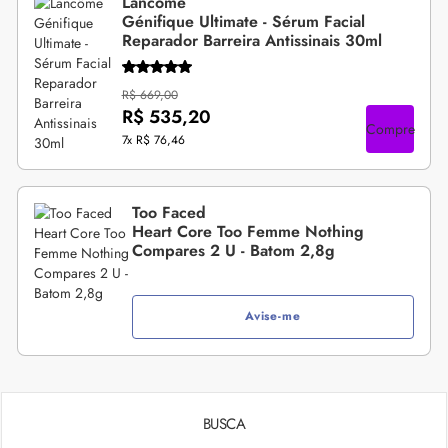
Lancôme
Génifique Ultimate - Sérum Facial
Reparador Barreira Antissinais 30ml
R$ 669,00
R$ 535,20
Compre
7x
R$ 76,46
Too Faced
Heart Core Too Femme Nothing
Compares 2 U - Batom 2,8g
Avise-me
BUSCA