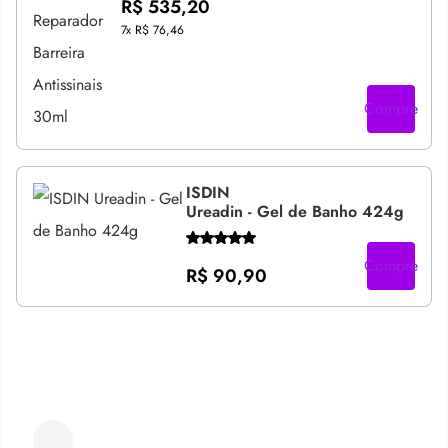
R$ 535,20
7x
R$ 76,46
Compre
ISDIN
Ureadin - Gel de Banho 424g
Compre
R$ 90,90