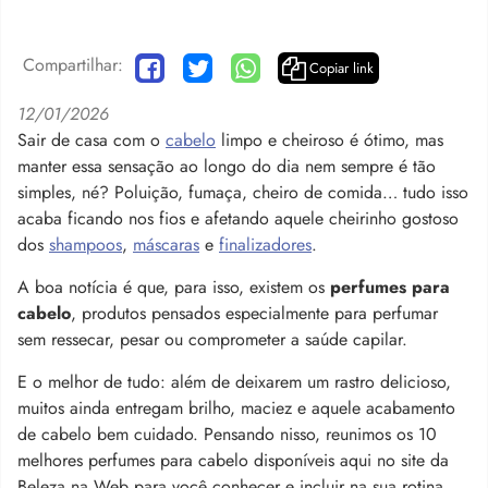
Compartilhar:
Copiar link
12/01/2026
Sair de casa com o
cabelo
limpo e cheiroso é ótimo, mas
manter essa sensação ao longo do dia nem sempre é tão
simples, né? Poluição, fumaça, cheiro de comida… tudo isso
acaba ficando nos fios e afetando aquele cheirinho gostoso
dos
shampoos
,
máscaras
e
finalizadores
.
A boa notícia é que, para isso, existem os
perfumes para
cabelo
, produtos pensados especialmente para perfumar
sem ressecar, pesar ou comprometer a saúde capilar.
E o melhor de tudo: além de deixarem um rastro delicioso,
muitos ainda entregam brilho, maciez e aquele acabamento
de cabelo bem cuidado.
Pensando nisso, reunimos os 10
melhores perfumes para cabelo disponíveis aqui no site da
Beleza na Web para você conhecer e incluir na sua rotina.