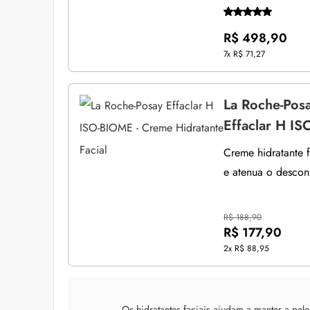
R$ 498,90
7x
R$ 71,27
La Roche-Pos
Effaclar H IS
Creme hidratante f
e atenua o descon
R$ 188,90
R$ 177,90
2x
R$ 88,95
Os hidratantes faciais ajudam a manter a pel