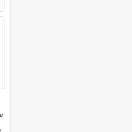
e
tá
a