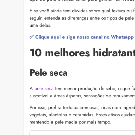
as recomendações d
E se você ainda tem dúvidas sobre qual textura ou 
seguir, entenda as diferenças entre os tipos de pel
uma delas.
✅ Clique aqui e siga nosso canal no Whatsapp
10 melhores hidratant
Pele seca
A
pele seca
tem menor produção de sebo, o que faz
suscetível a áreas ásperas, sensações de repuxame
Bond Repair: o que é
Por isso, prefira texturas cremosas, ricas com ingre
reverte os danos do 
vegetais, alantoína e ceramidas. Esses ativos ajudam
Com proposta de rep
mantendo a pele macia por mais tempo.
como Bond Repair ag
saiba como incluir a 