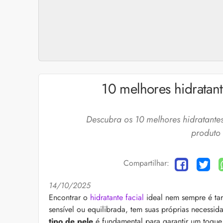
10 melhores hidratant
Descubra os 10 melhores hidratante
produto 
Compartilhar:
14/10/2025
Cuidados com a barb
Encontrar o
hidratante facial
ideal nem sempre é tare
sensível ou equilibrada, tem suas próprias necessi
O expert Willy Moral
barba para você inclu
tipo de pele
é fundamental para garantir um toque 