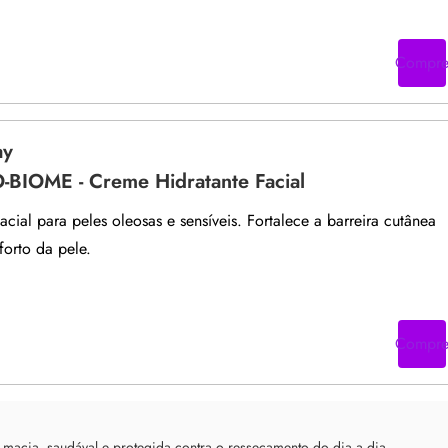
Compr
ay
O-BIOME - Creme Hidratante Facial
acial para peles oleosas e sensíveis. Fortalece a barreira cutânea
forto da pele.
Compr
e macia, saudával e protegida contra o ressecamento do dia a dia