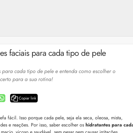
es faciais para cada tipo de pele
s para cada tipo de pele e entenda como escolher o
certo para a sua rotina!
Copiar link
a: 4 dicas e produtos
Queda de cabelo masculina: causas, como 
fa fácil. Isso porque cada pele, seja ela seca, oleosa, mista,
e mais
dades e reações.
Por isso, saber escolher os
hidratantes para cad
es revela 5 cuidados com a
A queda de cabelo masculina é um quadro
ir no dia a dia. Veja quais
macio, viçoso e saudável, sem pesar nem causar irritações.