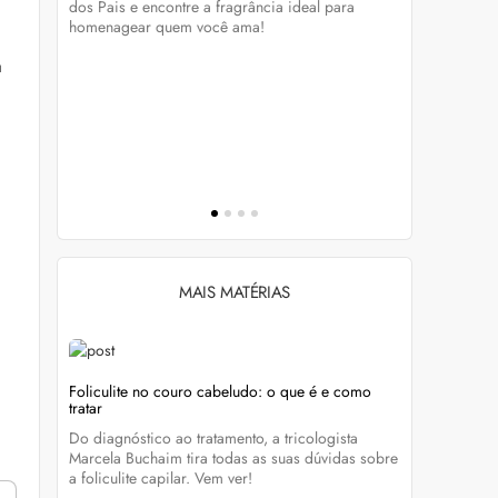
tá-lo e
dos Pais e encontre a fragrância ideal para
homenagear quem você ama!
a
Wella Colo
cabelo colo
Descubra c
preservar a
brilho dos
MAIS MATÉRIAS
Foliculite no couro cabeludo: o que é e como
tratar
eza
Do diagnóstico ao tratamento, a tricologista
 Clique
Marcela Buchaim tira todas as suas dúvidas sobre
a foliculite capilar. Vem ver!