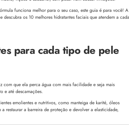
comum, e a boa notícia é que é possível tra
o barbeiro
minimizá-lo. Descubra como, aqui!
fórmula funciona melhor para o seu caso, este guia é para você!
A
e e descubra os 10 melhores hidratantes faciais que atendem a cad
es para cada tipo de pele
 com que ela perca água com mais facilidade e seja mais
nto e até descamações.
 a tecnologia e como ela
Lançamentos da semana
dientes emolientes e nutritivos, como manteiga de karité, óleos
cabelo
 a restaurar a barreira de proteção e devolver a elasticidade,
As últimas novidades e lançamentos de bel
aração profunda, entenda
que desembarcaram no site nesta semana.
e nos cabelos danificados e
aqui e confira!
tecnologia na rotina