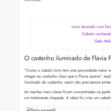
as recomendações d
Loiro dourado com fra
Cabelo cacheado 
Gabi Meli
O castanho iluminado de Flavia P
“Icônica, atemporal e
Klein se unem para 
Euphoria Elixir
“Como o cabelo loiro tem uma porosidade maior e 
Descubra a parceria e
chegar ao castanho claro que a Flavia queria”, exp
para o lançamento de
icônica linha Euphor
iluminado do castanho, assim não precisamos pintar
As mechas mais claras ficam concentradas na parte 
cor totalmente chapada. A ideia foi criar um cabel