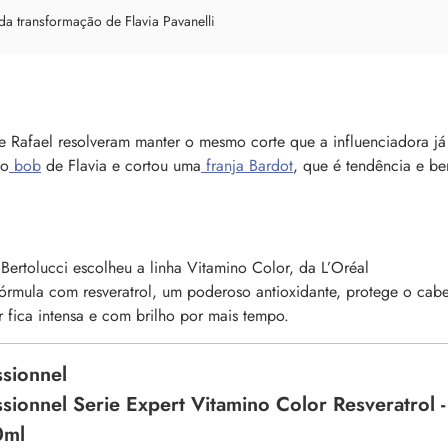
da transformação de Flavia Pavanelli
e Rafael resolveram manter o mesmo corte que a influenciadora já
no
bob
de Flavia e cortou uma
franja Bardot
, que é tendência e b
 Bertolucci escolheu a linha Vitamino Color, da L’Oréal
fórmula com resveratrol, um poderoso antioxidante, protege o cab
r fica intensa e com brilho por mais tempo.
ssionnel
ssionnel Serie Expert Vitamino Color Resveratrol -
0ml