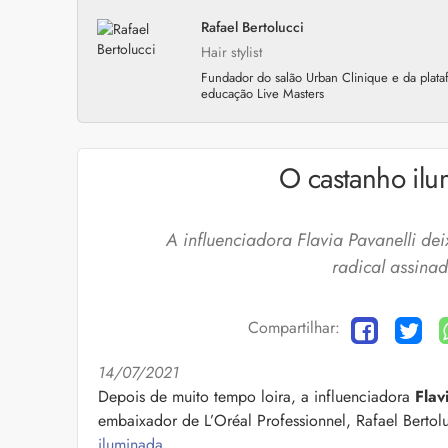
Rafael Bertolucci
Hair stylist
Fundador do salão Urban Clinique e da plat
educação Live Masters
O castanho ilu
A influenciadora Flavia Pavanelli de
radical assinad
Compartilhar:
14/07/2021
Cuidados com a barb
Depois de muito tempo loira, a influenciadora
Flav
embaixador de L’Oréal Professionnel, Rafael Bertol
O expert Willy Moral
barba para você inclu
iluminada
.