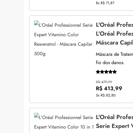
8x
R$ 71,87
L'Oréal Profe
L’Oréal Profe
Máscara Capi
Máscara de Tratam
fio dos danos.
R$ 479,99
R$ 413,99
5x
R$ 82,80
L'Oréal Profe
Serie Expert 