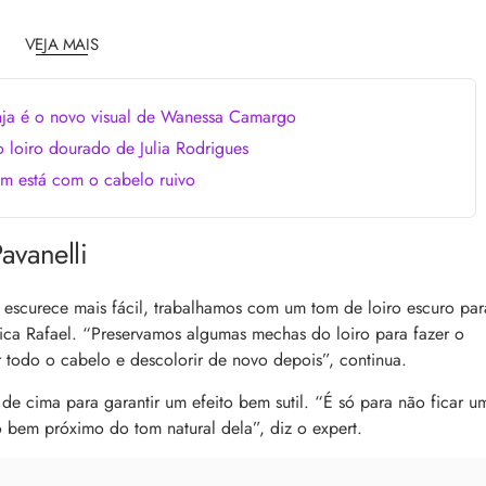
comum, e a boa notícia é que é possível tra
o barbeiro
minimizá-lo. Descubra como, aqui!
VEJA MAIS
nja é o novo visual de Wanessa Camargo
loiro dourado de Julia Rodrigues
m está com o cabelo ruivo
avanelli
 lendária”: Rosalía e Calvin
APP Day Beleza na Web: top 32 desconto
o lançamento dos novos
bônus de até R$100 no app
Aproveite o App Day Beleza na Web! Gara
escurece mais fácil, trabalhamos com um tom de loiro escuro par
ntre Rosalía e Calvin Klein
top 32 descontos em skincare, perfume,
lica Rafael. “Preservamos algumas mechas do loiro para fazer o
 três novas fragrâncias da
maquiagem e cabelos, e renove seu estoq
ia
 todo o cabelo e descolorir de novo depois”, continua.
as melhores ofertas
de cima para garantir um efeito bem sutil. “É só para não ficar u
o bem próximo do tom natural dela”, diz o expert.