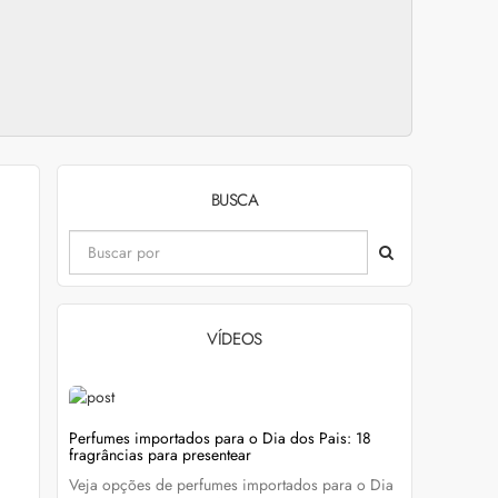
BUSCA
VÍDEOS
evitar
Perfumes importados para o Dia dos Pais: 18
Wella Colo
fragrâncias para presentear
cabelo colo
Veja opções de perfumes importados para o Dia
Descubra c