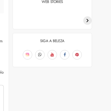
WEB STORIES
Penteados para
Tendências de
academia: dicas e
coloração capilar
inspiraçõess
para 2026
em
SIGA A BELEZA
elo