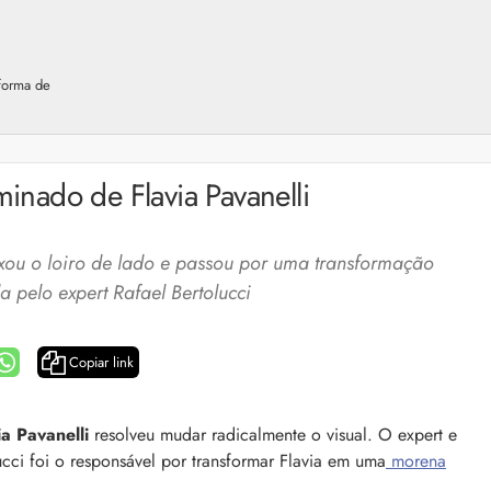
aforma de
minado de Flavia Pavanelli
ixou o loiro de lado e passou por uma transformação
a pelo expert Rafael Bertolucci
Copiar link
a: 4 dicas e produtos
Queda de cabelo masculina: causas, como 
ia Pavanelli
resolveu mudar radicalmente o visual. O expert e
e mais
ucci foi o responsável por transformar Flavia em uma
morena
es revela 5 cuidados com a
A queda de cabelo masculina é um quadro
ir no dia a dia. Veja quais