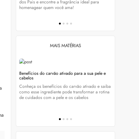
tá-lo e
dos Pais e encontre a fragrância ideal para
preservar a
homenagear quem você ama!
brilho dos
MAIS MATÉRIAS
s com
Benefícios do carvão ativado para a sua pele e
Unhas sem 
cabelos
manutençã
nta os
Conheça os benefícios do carvão ativado e saiba
Quer aderir
a
como esse ingrediente pode transformar a rotina
essenciais
ue com
de cuidados com a pele e os cabelos
esmalte bon
ma