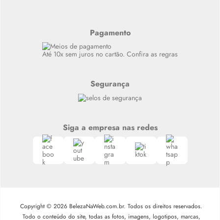
Últimas
Meus Pedidos
Resenhas
Alto luxo
Pagamento
Siga nosso canal no Whatsapp
Até 10x sem juros no cartão. Confira as regras
Segurança
Siga a empresa nas redes
Copyright © 2026 BelezaNaWeb.com.br. Todos os direitos reservados.
Todo o conteúdo do site, todas as fotos, imagens, logotipos, marcas,