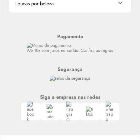
Loucas por beleza
Meus endereços
Alterar Senha
Últimas
Meus Pedidos
Resenhas
Alto luxo
Pagamento
Siga nosso canal no Whatsapp
Até 10x sem juros no cartão. Confira as regras
Segurança
Siga a empresa nas redes