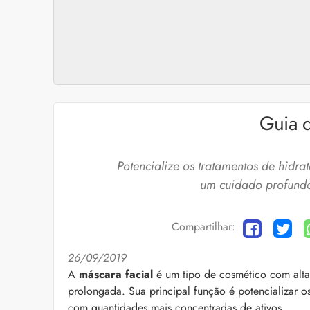
Guia d
Potencialize os tratamentos de hidra
um cuidado profundo
Compartilhar:
26/09/2019
Cuidados com a barb
A
máscara facial
é um tipo de cosmético com alta
prolongada. Sua principal função é potencializar os 
O expert Willy Moral
barba para você inclu
com quantidades mais concentradas de ativos.