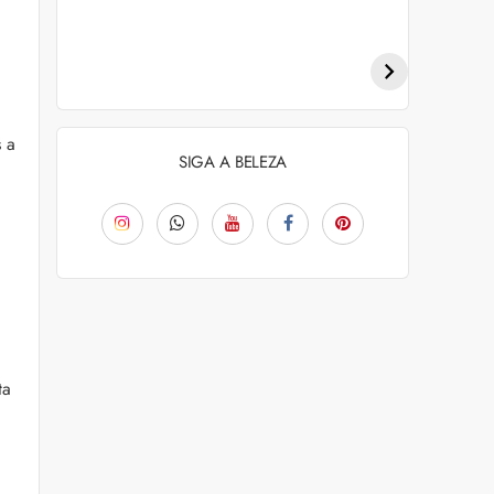
Penteados para
Tendências de
academia: dicas e
coloração capilar
inspiraçõess
para 2026
s a
SIGA A BELEZA
ta