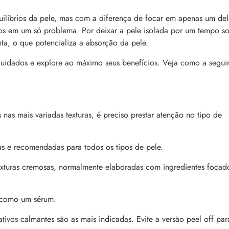
comum, e a boa notícia é que é possível tra
o barbeiro
minimizá-lo. Descubra como, aqui!
uilíbrios da pele, mas com a diferença de focar em apenas um del
s em um só problema. Por deixar a pele isolada por um tempo s
enta, o que potencializa a absorção da pele.
cuidados e explore ao máximo seus benefícios. Veja como a seguir
nas mais variadas texturas, é preciso prestar atenção no tipo de
como tratar e mais
Bond Repair: o que é a tecnologia e como 
reverte os danos do cabelo
dro comum, a foliculite
Com proposta de reparação profunda, ent
ncômodos. Saiba como tratá-
as e recomendadas para todos os tipos de pele.
como Bond Repair age nos cabelos danifi
saiba como incluir a tecnologia na rotina
exturas cremosas, normalmente elaboradas com ingredientes focad
as como um sérum.
tivos calmantes são as mais indicadas. Evite a versão peel off par