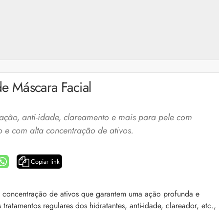
e Máscara Facial
tação, anti-idade, clareamento e mais para pele com
 e com alta concentração de ativos.
Copiar link
a: 4 dicas e produtos
Queda de cabelo masculina: causas, como 
 concentração de ativos que garantem uma ação profunda e
e mais
tratamentos regulares dos hidratantes, anti-idade, clareador, etc.,
es revela 5 cuidados com a
A queda de cabelo masculina é um quadro
ir no dia a dia. Veja quais