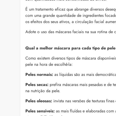
as recomendações d
É um tratamento eficaz que abrange diversos deseq
com uma grande quantidade de ingredientes focado
os efeitos dos seus ativos, a circulação facial aum
Adote o uso das máscaras faciais na sua rotina de 
Qual a melhor máscara para cada tipo de pele
Como existem diversos tipos de máscara disponíveis 
Foliculite: o que é, 
pele na hora de escolhê-la:
Apesar de ser um qua
pode trazer muitos i
Peles normais:
as líquidas são as mais democrátic
la com essas dicas!
Peles secas:
prefira máscaras mais pesadas e de t
na nutrição da pele.
Peles oleosas:
invista nas versões de texturas fin
Peles sensíveis:
as mais fluídas e elaboradas com a