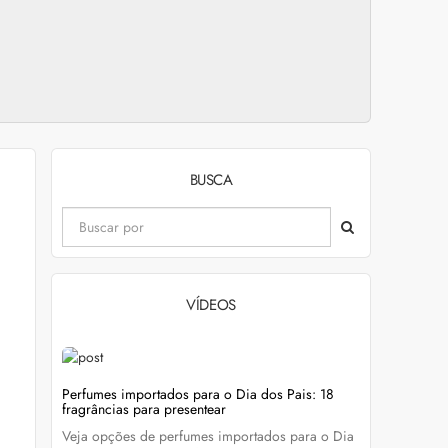
BUSCA
VÍDEOS
evitar
Perfumes importados para o Dia dos Pais: 18
Wella Colo
fragrâncias para presentear
cabelo colo
Veja opções de perfumes importados para o Dia
Descubra c