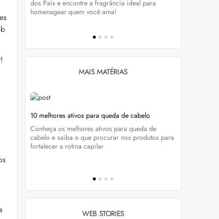
tá-lo e
dos Pais e encontre a fragrância ideal para
preservar a
homenagear quem você ama!
brilho dos
es
ob
!
MAIS MATÉRIAS
ela
10 melhores ativos para queda de cabelo
Foliculite 
tratar
Conheça os melhores ativos para queda de
enda
Do diagnóst
cabelo e saiba o que procurar nos produtos para
cados e
Marcela Buc
fortalecer a rotina capilar
a foliculite
os
a
WEB STORIES