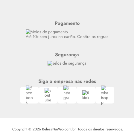
Últimas
Meus Pedidos
Resenhas
Alto luxo
Pagamento
Siga nosso canal no Whatsapp
Até 10x sem juros no cartão. Confira as regras
Segurança
Siga a empresa nas redes
Copyright © 2026 BelezaNaWeb.com.br. Todos os direitos reservados.