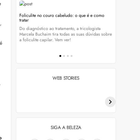
e
Foliculite no couro cabeludo: o que é e como
Foliculite:
tratar
,
eza
Apesar de 
Do diagnóstico ao tratamento, a tricologista
 Clique
pode traze
Marcela Buchaim tira todas as suas dúvidas sobre
la com essa
a foliculite capilar. Vem ver!
 é
WEB STORIES
e
Penteados para
Tendências de
academia: dicas e
coloração capilar
inspiraçõess
para 2026
SIGA A BELEZA
o