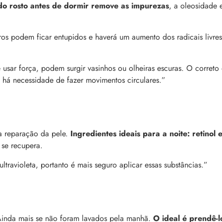
do rosto antes de dormir remove as impurezas
, a oleosidade 
.
 a tecnologia e como ela
Lançamentos da semana
cabelo
ros podem ficar entupidos e haverá um aumento dos radicais livres
As últimas novidades e lançamentos de bel
aração profunda, entenda
que desembarcaram no site nesta semana.
e nos cabelos danificados e
aqui e confira!
tecnologia na rotina
 usar força, podem surgir vasinhos ou olheiras escuras. O correto
 há necessidade de fazer movimentos circulares.”
a reparação da pele.
Ingredientes ideais para a noite: retinol 
 se recupera.
 ultravioleta, portanto é mais seguro aplicar essas substâncias.”
 Ainda mais se não foram lavados pela manhã.
O ideal é prendê-l