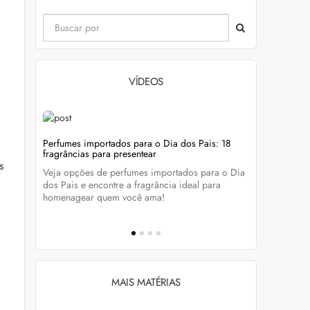
VÍDEOS
evitar
Perfumes importados para o Dia dos Pais: 18
Wella Colo
fragrâncias para presentear
cabelo colo
s
Veja opções de perfumes importados para o Dia
Descubra c
tá-lo e
dos Pais e encontre a fragrância ideal para
preservar a
homenagear quem você ama!
brilho dos
MAIS MATÉRIAS