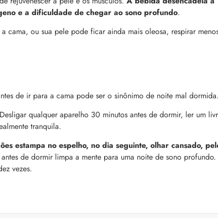
 de rejuvenescer a pele e os músculos.
A bebida desencadeia a
ágeno e a dificuldade de chegar ao sono profundo
.
a a cama, ou sua pele pode ficar ainda mais oleosa, respirar meno
antes de ir para a cama pode ser o sinônimo de noite mal dormida
Desligar qualquer aparelho 30 minutos antes de dormir, ler um liv
ealmente tranquila.
es estampa no espelho, no dia seguinte, olhar cansado, pel
 antes de dormir limpa a mente para uma noite de sono profundo.
dez vezes.