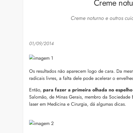
Creme notu
Creme noturno e outros cui
01/09/2014
Cuidados com a barb
O expert Willy Moral
Os resultados não aparecem logo de cara. Da mesm
barba para você inclu
radicais livres, a falta dele pode acelerar o envel
as recomendações d
Então,
para fazer a primeira olhada no espelh
Salomão, de Minas Gerais, membro da Sociedade Bra
laser em Medicina e Cirurgia, dá algumas dicas.