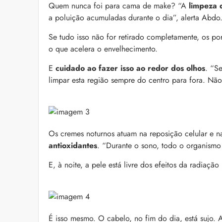
Quem nunca foi para cama de make? “A
limpeza 
a poluição acumuladas durante o dia”, alerta Abdo
Bond Repair: o que é
reverte os danos do 
Se tudo isso não for retirado completamente, os po
Com proposta de rep
o que acelera o envelhecimento.
como Bond Repair ag
saiba como incluir a 
E
cuidado ao fazer isso ao redor dos olhos
. “Se
limpar esta região sempre do centro para fora. Não
Os cremes noturnos atuam na reposição celular e n
antioxidantes
. “Durante o sono, todo o organismo
E, à noite, a pele está livre dos efeitos da radiação
É isso mesmo. O cabelo, no fim do dia, está sujo.