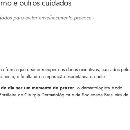
rno e outros cuidados
dados para evitar envelhecimento precoce -
a: 4 dicas e produtos
Queda de cabelo masculina: causas, como 
e mais
es revela 5 cuidados com a
a forma que o sono recupera os danos oxidativos, causados pelo
A queda de cabelo masculina é um quadro
ir no dia a dia. Veja quais
hecimento, dificultando a reparação espontânea da pele.
comum, e a boa notícia é que é possível tra
o barbeiro
minimizá-lo. Descubra como, aqui!
o do dia ser um momento de prazer
, o dermatologista Abdo
sileira de Cirurgia Dermatológica e da Sociedade Brasileira de