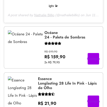
igtv 💫
A post shared by
Nathalie Billio
(@nathaliebillio) on
Jun 11, 2020 at 4:58pm PDT
Océane
24 - Paleta de Sombras
R$ 319,90
R$ 159,90
Compre
2x
R$ 79,95
Essence
Longlasting 28 Life In Pink - Lápis
de Olho
Compre
R$ 21,90