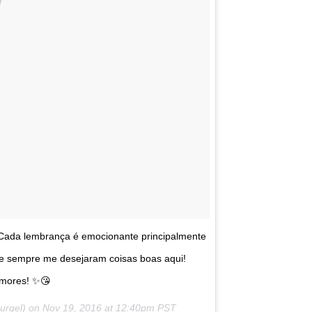
! Cada lembrança é emocionante principalmente
e sempre me desejaram coisas boas aqui!
mores! ✨😘
urgel) on
Nov 19, 2016 at 12:40pm PST