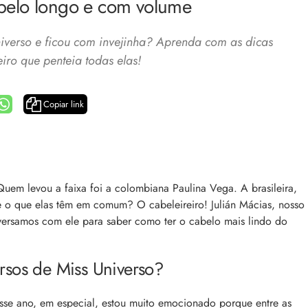
belo longo e com volume
niverso e ficou com invejinha? Aprenda com as dicas
iro que penteia todas elas!
Copiar link
a: 4 dicas e produtos
Queda de cabelo masculina: causas, como 
e mais
es revela 5 cuidados com a
A queda de cabelo masculina é um quadro
ir no dia a dia. Veja quais
comum, e a boa notícia é que é possível tra
o barbeiro
uem levou a faixa foi a colombiana Paulina Vega. A brasileira,
minimizá-lo. Descubra como, aqui!
be o que elas têm em comum? O cabeleireiro! Julián Mácias, nosso
nversamos com ele para saber como ter o cabelo mais lindo do
rsos de Miss Universo?
sse ano, em especial, estou muito emocionado porque entre as