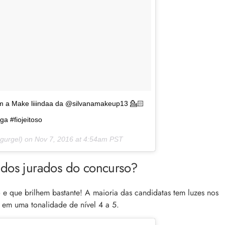
om a Make liiindaa da @silvanamakeup13 💁🏻
a #fiojeitoso
hgurgel) on
Nov 7, 2016 at 4:54am PST
 dos jurados do concurso?
 que brilhem bastante! A maioria das candidatas tem luzes nos
; em uma tonalidade de nível 4 a 5.