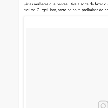
várias mulheres que penteei, tive a sorte de fazer
Melissa Gurgel. Isso, tanto na noite preliminar do c
Alberto Morillas: 11 
pelo perfumista
Icônico e versátil, Al
fragrâncias que atr
lista com 11 delas pa