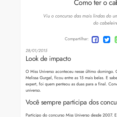
Como ter o ca
Viu o concurso das mais lindas do u
do cabeleire
Compartilhar:
28/01/2015
Cuidados com a barb
Look de impacto
O expert Willy Moral
barba para você inclu
as recomendações d
O Miss Universo aconteceu nesse último domingo. Q
Melissa Gurgel, ficou entre as 15 mais belas. E sa
expert, foi quem penteou as duas para a final. Co
universo.
Você sempre participa dos concu
Participo do concurso Miss Universo desde 2007. E