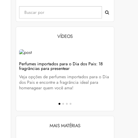
VÍDEOS
evitar
Perfumes importados para o Dia dos Pais: 18
Wella Colo
fragrâncias para presentear
cabelo colo
Veja opções de perfumes importados para o Dia
Descubra c
tá-lo e
dos Pais e encontre a fragrância ideal para
preservar a
homenagear quem você ama!
brilho dos
MAIS MATÉRIAS