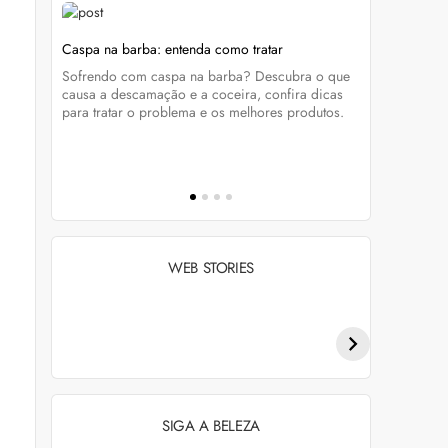
Caspa na barba: entenda como tratar
Sade Adu: 
caviar
atravessam
Sofrendo com caspa na barba? Descubra o que
que une
Já ouviu fa
causa a descamação e a coceira, confira dicas
ra
tudo sobre 
para tratar o problema e os melhores produtos.
virou suce
reproduzir
WEB STORIES
Penteados para
Tendências de
academia: dicas e
coloração capilar
inspiraçõess
para 2026
SIGA A BELEZA