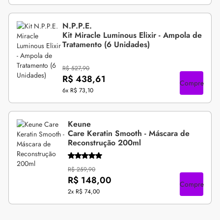
N.P.P.E.
Kit Miracle Luminous Elixir - Ampola de
Tratamento (6 Unidades)
R$ 527,90
R$ 438,61
Compre
6x
R$ 73,10
Keune
Care Keratin Smooth - Máscara de
Reconstrução 200ml
R$ 259,90
R$ 148,00
Compre
2x
R$ 74,00