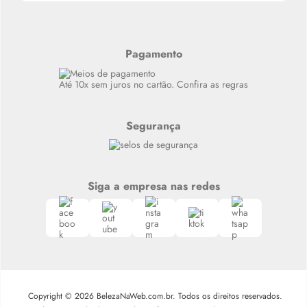
Últimas
Meus Pedidos
Resenhas
Alto luxo
Pagamento
Siga nosso canal no Whatsapp
Até 10x sem juros no cartão. Confira as regras
Segurança
Siga a empresa nas redes
Copyright © 2026 BelezaNaWeb.com.br. Todos os direitos reservados.