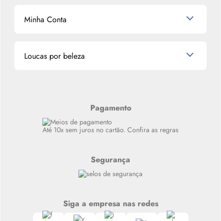
K-Beauty e J-Beauty
Dermocosméticos
Outlet
Mascavo
Cupom de Desconto
Nossas lojas
Minha Conta
La Vie Est Belle Lancôme
Quem somos
Miniaturas de Perfumes
Promoções de cupons
Dados Pessoais
Miniaturas de Produtos de Cabelo
Loucas por beleza
Meus endereços
Alterar Senha
Últimas
Meus Pedidos
Resenhas
Alto luxo
Pagamento
Siga nosso canal no Whatsapp
Até 10x sem juros no cartão. Confira as regras
Segurança
Siga a empresa nas redes