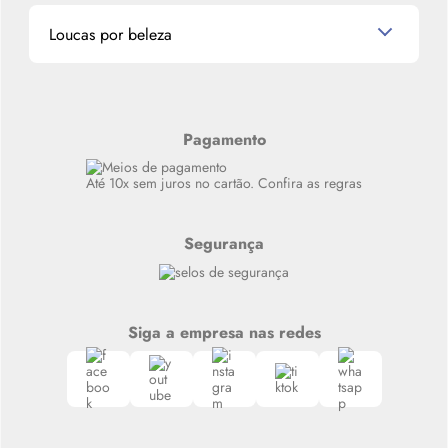
Dados Pessoais
Miniaturas de Produtos de Cabelo
Loucas por beleza
Meus endereços
Alterar Senha
Últimas
Meus Pedidos
Resenhas
Alto luxo
Pagamento
Siga nosso canal no Whatsapp
Até 10x sem juros no cartão. Confira as regras
Segurança
Siga a empresa nas redes