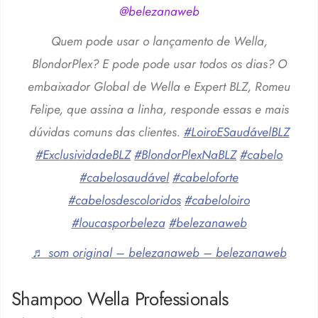
@belezanaweb
Quem pode usar o lançamento de Wella,
BlondorPlex? E pode pode usar todos os dias? O
embaixador Global de Wella e Expert BLZ, Romeu
Felipe, que assina a linha, responde essas e mais
dúvidas comuns das clientes.
#LoiroESaudávelBLZ
#ExclusividadeBLZ
#BlondorPlexNaBLZ
#cabelo
#cabelosaudável
#cabeloforte
#cabelosdescoloridos
#cabeloloiro
#loucasporbeleza
#belezanaweb
♬ som original – belezanaweb – belezanaweb
Shampoo Wella Professionals