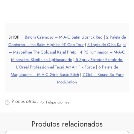
SHOP:
1 Batom Cremoso – M·A·C Satin Lipstick Red
|
2 Paleta de
Contorno – the Balm Highlite N’ Con Tour
|
3 Lápis de Olho Kajal
– Maybelline The Colossal Kajal Preto
|
4 Pó Iluminador – M·A·C
Mineralize Skinfinish Lightscapade
|
5 Spray Fixador Extraforte-
L’Oréal Professionnel Tecni Art Air Fix Force
|
6 Paleta de
Maquiagem – M·A·C Girls Basic Bitch
|
7 Gel – Keune So Pure
Modulation
9 anos atrás
- Por Felipe Gomes
Produtos relacionados