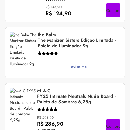
R$ 148,90
Compre
R$ 124,90
the Balm
The Manizer Sisters Edição Limitada -
Paleta de Iluminador 9g
Avise-me
M·A·C
FY25 Intimate Neutrals Nude Board -
Paleta de Sombras 6,25g
R$ 298,90
R$ 286,90
Compre