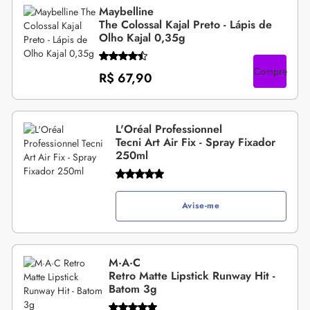
Maybelline
The Colossal Kajal Preto - Lápis de
Olho Kajal 0,35g
Compre
R$ 67,90
L'Oréal Professionnel
Tecni Art Air Fix - Spray Fixador
250ml
Avise-me
M·A·C
Retro Matte Lipstick Runway Hit -
Batom 3g