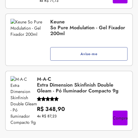
4x
R$ 71,73
Keune
So Pure Modulation - Gel Fixador
200ml
Avise-me
M·A·C
Extra Dimension Skinfinish Double
Gleam - Pó Iluminador Compacto 9g
R$ 348,90
4x
R$ 87,23
Compre