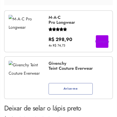
M·A·C
Pro Longwear
R$ 298,90
Compre
4x
R$ 74,73
Givenchy
Teint Couture Everwear
Avise-me
Deixar de selar o lápis preto