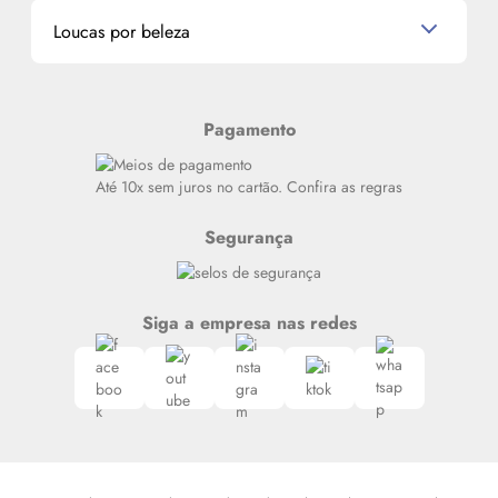
Dados Pessoais
Miniaturas de Produtos de Cabelo
Loucas por beleza
Meus endereços
Alterar Senha
Últimas
Meus Pedidos
Resenhas
Pagamento
Alto luxo
Siga nosso canal no Whatsapp
Até 10x sem juros no cartão. Confira as regras
Segurança
Siga a empresa nas redes