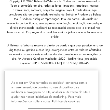
Copyright © 2026 BelezaNaWeb.com.br. Todos os direitos reservados.
Todo o conteúdo do site, todas as fotos, imagens, logotipos, marcas,
dizeres, som, software, conjunto imagem, layout, trade dress, aqui
veiculados são de propriedade exclusiva da Boticário Produto de Beleza
Ltda. É vedada qualquer reprodução, total ou parcial, de qualquer
elemento de identidade, sem expressa autorização. A violação de qualquer
direito mencionado implicará na responsabilização cível e criminal nos
termos da Lei. Os preços dos produtos estão sujeitos a alteração sem aviso
prévio.
A Beleza na Web se reserva o direito de corrigir qualquer possível erro de
digitação ou gráfico e caso haja divergências entre os valores ofertados
nos e-mails promocionais e valores do site, prevalecem as informações do
site.
Av. Antonio Cândido Machado, 2520 - Jardim Nova Jordanésia,
Cajamar - SP, 07750-000 -
CNPJ 11.137.051/0809-45.
Pode Confiar
Ao clicar em "Aceitar todos os cookies", concorda com o
armazenamento de cookies no seu dispositivo para
melhorar a navegação no site, analisar a utilização do site e
ajudar nas nossas iniciativas de marketing. Para mais
informações consulte a nossa
Politica de cookies