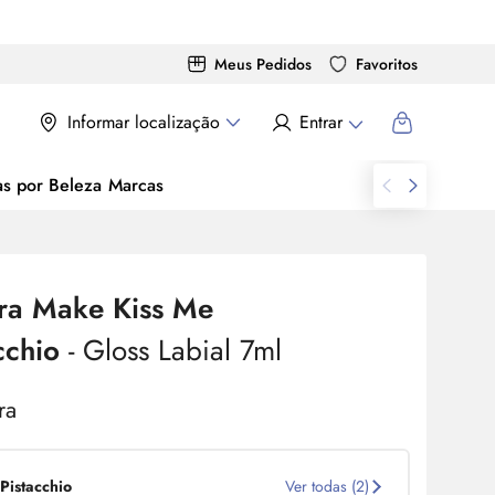
Meus Pedidos
Favoritos
Informar localização
Entrar
as por Beleza
Marcas
ra
Make
Kiss Me
cchio
-
Gloss
Labial 7ml
Pistacchio
Ver todas (2)