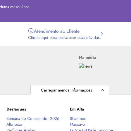
dutos masculinos
Atendimento ao cliente
Clique aqui para esclarecer suas dúvidas.
Na mídia
Carregar menos informações
Destaques
Em Alta
Semana do Consumidor 2026
Shampoo
Alto Luxo
Mascavo
Perfumes Árabes
La Vie Est Belle Lancôme