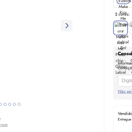
2 cores:
Consul
Informa
condiçõe
Não sei
Vendid
r
Entregue
rrom