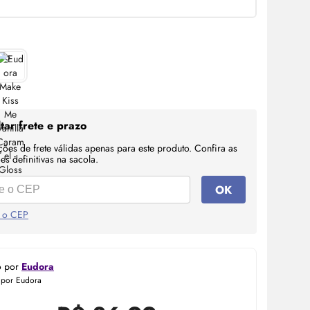
tar frete e prazo
ções de frete válidas apenas para este produto. Confira as
s definitivas na sacola.
OK
 o CEP
o por
Eudora
 por Eudora