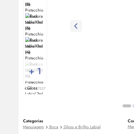
+ 1
Cod:
E87537
Categorias
Co
Ma
Maquiagem
Boca
Gloss e Brilho Labial