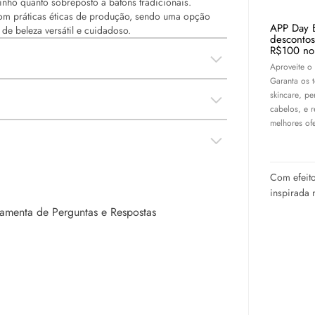
zinho quanto sobreposto a batons tradicionais.
m práticas éticas de produção, sendo uma opção
APP Day 
e beleza versátil e cuidadoso.
desconto
R$100 no
Aproveite o
Garanta os 
skincare
, pe
cabelos, e 
melhores ofe
Com efeito
inspirada 
rramenta de Perguntas e Respostas