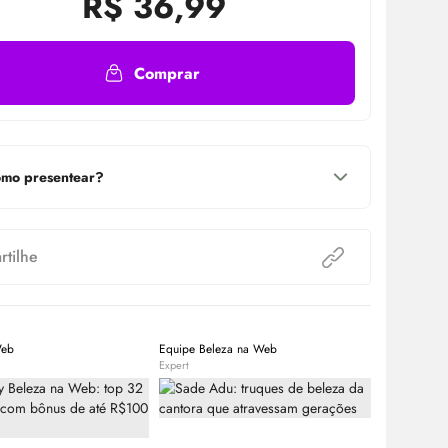
R$
36,99
Comprar
mo presentear?
tilhe
Web
Equipe Beleza na Web
Equipe Bele
Expert
Expert