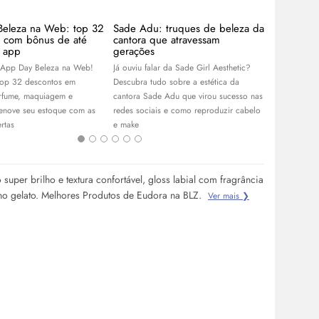
Beleza na Web: top 32
Sade Adu: truques de beleza da
Guia de l
s com bônus de até
cantora que atravessam
de blogue
 app
gerações
coleção ce
 App Day Beleza na Web!
Já ouviu falar da Sade Girl Aesthetic?
Com Franciny
top 32 descontos em
Descubra tudo sobre a estética da
Niina Secret
rfume, maquiagem e
cantora Sade Adu que virou sucesso nas
linhas de ma
renove seu estoque com as
redes sociais e como reproduzir cabelo
escolha as su
rtas
e
make
 super brilho e textura confortável, gloss labial com fragrância
no gelato. Melhores Produtos de Eudora na BLZ.
Ver mais ❯