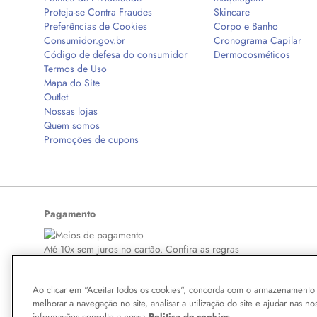
Proteja-se Contra Fraudes
Skincare
Preferências de Cookies
Corpo e Banho
Consumidor.gov.br
Cronograma Capilar
Código de defesa do consumidor
Dermocosméticos
Termos de Uso
Mapa do Site
Outlet
Nossas lojas
Quem somos
Promoções de cupons
Pagamento
Até 10x sem juros no cartão. Confira as regras
Ao clicar em "Aceitar todos os cookies", concorda com o armazenamento 
melhorar a navegação no site, analisar a utilização do site e ajudar nas no
Copyright © 2026 BelezaNaWeb.com.br. Todos os direitos reservados. Todo
informações consulte a nossa
Politica de cookies