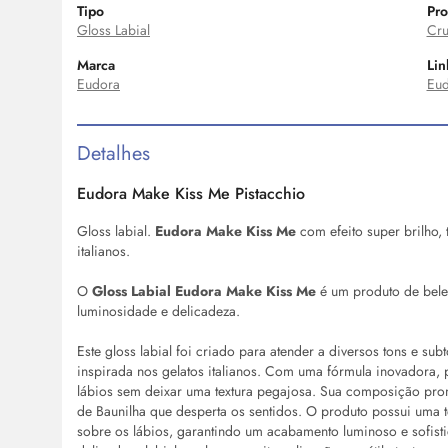
Tipo
Pro
Gloss Labial
Cru
Marca
Lin
Eudora
Eud
Detalhes
Eudora
Make
Kiss Me Pistacchio
Gloss
labial.
Eudora
Make
Kiss Me
com efeito super brilho, 
italianos.
O
Gloss
Labial
Eudora
Make
Kiss Me
é um produto de bele
luminosidade e delicadeza.
Este
gloss
labial foi criado para atender a diversos tons e su
inspirada nos gelatos italianos. Com uma fórmula inovadora, 
lábios sem deixar uma textura pegajosa. Sua composição pr
de Baunilha que desperta os sentidos. O produto possui uma te
sobre os lábios, garantindo um acabamento luminoso e sofis