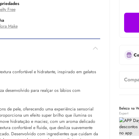
priedades
elty Free
ha
ora Make
Co
textura confortável e hidratante, inspirado em gelatos
Compar
za desenvolvido para realçar os lábios com
Beleza na 
btons de pele, oferecendo uma experiência sensorial
Expert
proporciona um efeito super brilho que ilumina os
omove hidratação e maciez, com um aroma delicado
xtura confortável e fluida, que desliza suavemente
ticado. Desenvolvido com ingredientes que cuidam da