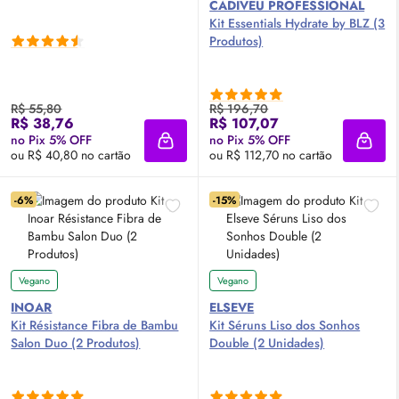
CADIVEU PROFESSIONAL
Kit Essentials Hydrate by BLZ (3
Produtos)
R$ 55,80
R$ 196,70
R$ 38,76
R$ 107,07
no Pix 5% OFF
no Pix 5% OFF
Adicionar à sacola
Adici
ou R$ 40,80 no cartão
ou R$ 112,70 no cartão
-6%
-15%
Vegano
Vegano
INOAR
ELSEVE
Kit Résistance Fibra de Bambu
Kit Séruns Liso dos Sonhos
Salon Duo (2 Produtos)
Double (2 Unidades)