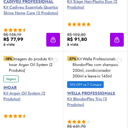
CADIVEU PROFESSIONAL
Kit Siàge Hair-Plastia Duo (2
Kit Cadiveu Essentials Quartzo
Produtos)
Shine Home Care (2 Produtos)
R$ 135,19
R$ 102,80
R$ 77,99
R$ 91,80
Adicionar à sacola
Adici
à vista
à vista
-18%
-37%
Vegano
10% OFF na 1ª Compra
INOAR
Kit Argan
Oil
System (2
WELLA PROFESSIONALS
Produtos)
Kit BlondorPlex Trio (3
Produtos)
R$ 651,70