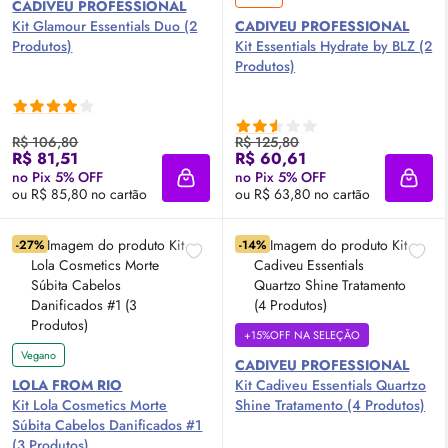
CADIVEU PROFESSIONAL
Kit Glamour Essentials Duo (2
CADIVEU PROFESSIONAL
Produtos)
Kit Essentials Hydrate by BLZ (2
Produtos)
R$ 106,80
R$ 125,80
R$ 81,51
R$ 60,61
no Pix 5% OFF
no Pix 5% OFF
Adicionar à sacola
Adici
ou R$ 85,80 no cartão
ou R$ 63,80 no cartão
-27%
-14%
+15%OFF NA SELEÇÃO
Vegano
CADIVEU PROFESSIONAL
LOLA FROM RIO
Kit Cadiveu Essentials Quartzo
Kit Lola Cosmetics Morte
Shine Tratamento (4 Produtos)
Súbita Cabelos Danificados #1
(3 Produtos)