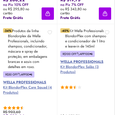
no Pix 10% OFF
no Pix 7% OFF
ou R$ 295,80 no
ou R$ 343,80 no
cartão
cartão
Adicionar à sacola
Adici
Frete Grátis
Frete Grátis
-34%
-40%
R$100 OFF🏷️APP100📲
WELLA PROFESSIONALS
Kit BlondorPlex Salão (3
Produtos)
R$50 OFF🏷️APP50📲
WELLA PROFESSIONALS
Kit BlondorPlex Care Squad (4
Produtos)
R$ 903,60