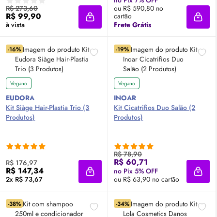
R$ 273,60
ou R$ 590,80 no
R$ 99,90
cartão
Adicionar à sacola
Adici
à vista
Frete Grátis
-16%
-19%
Vegano
Vegano
EUDORA
INOAR
Kit Siàge Hair-Plastia Trio (3
Kit Cicatrifios Duo Salão (2
Produtos)
Produtos)
R$ 78,90
R$ 60,71
R$ 176,97
R$ 147,34
no Pix 5% OFF
Adicionar à sacola
Adici
2x R$ 73,67
ou R$ 63,90 no cartão
-38%
-34%