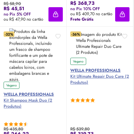
R$ 368,73
R$ 58,90
R$ 45,51
no Pix 10% OFF
ou R$ 409,70 no cartão
no Pix 5% OFF
Adicionar à sacola
Adici
ou R$ 47,90 no cartão
Frete Grátis
-32%
-36%
Vegano
WELLA PROFESSIONALS
Kit Ultimate Repair Duo Care (2
Produtos)
Vegano
WELLA PROFESSIONALS
Kit Shampoo Mask Duo (2
Produtos)
R$ 435,80
R$ 539,80
R$ 266,22
R$ 319,73