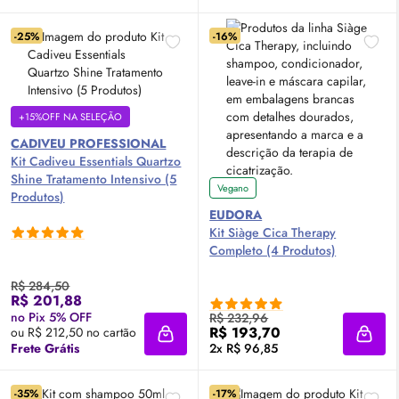
-25%
-16%
+15%OFF NA SELEÇÃO
CADIVEU PROFESSIONAL
Kit Cadiveu Essentials Quartzo
Shine Tratamento Intensivo (5
Vegano
Produtos)
EUDORA
Kit Siàge Cica Therapy
Completo (4 Produtos)
R$ 284,50
R$ 201,88
no Pix 5% OFF
R$ 232,96
R$ 193,70
ou R$ 212,50 no cartão
Adicionar à sacola
Adici
Frete Grátis
2x R$ 96,85
-35%
-17%