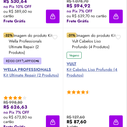
R$ 530,64
R$ 1.078,70
R$ 594,92
no Pix 10% OFF
no Pix 7% OFF
ou R$ 589,60 no
cartão
ou R$ 639,70 no cartão
Adicionar à sacola
Adici
Frete Grátis
Frete Grátis
-32%
-31%
Vegano
R$100 OFF🏷️APP100📲
VULT
WELLA PROFESSIONALS
Kit Cabelos Liso Profundo (4
Kit Ultimate Repair (2 Produtos)
Produtos)
R$ 998,80
R$ 626,63
no Pix 7% OFF
ou R$ 673,80 no
R$ 127,60
R$ 87,60
cartão
Adicionar à sacola
Adici
Frete Grátis
à vista