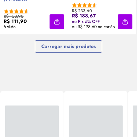
R$ 233,60
R$ 188,67
R$ 153,90
R$ 111,90
no Pix 5% OFF
Adicionar à sacola
Adici
à vista
ou R$ 198,60 no cartão
Carregar mais produtos