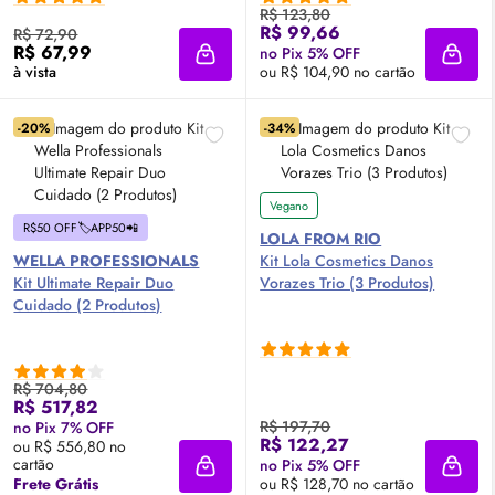
R$ 123,80
R$ 99,66
R$ 72,90
R$ 67,99
no Pix 5% OFF
Adicionar à sacola
Adici
à vista
ou R$ 104,90 no cartão
-20%
-34%
Vegano
R$50 OFF🏷️APP50📲
LOLA FROM RIO
WELLA PROFESSIONALS
Kit Lola Cosmetics Danos
Kit Ultimate Repair Duo
Vorazes Trio (3 Produtos)
Cuidado (2 Produtos)
R$ 704,80
R$ 517,82
R$ 197,70
no Pix 7% OFF
R$ 122,27
ou R$ 556,80 no
cartão
no Pix 5% OFF
Adicionar à sacola
Adici
Frete Grátis
ou R$ 128,70 no cartão