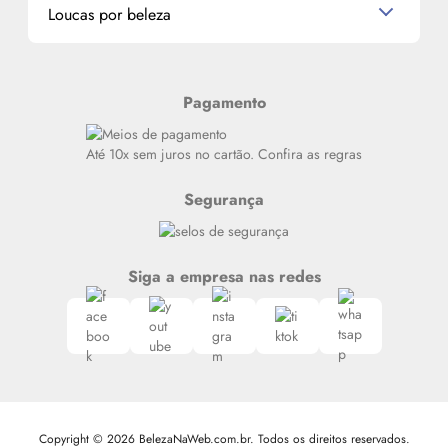
Miniaturas de Produtos de Cabelo
Loucas por beleza
Meus endereços
Alterar Senha
Últimas
Meus Pedidos
Resenhas
Pagamento
Alto luxo
Siga nosso canal no Whatsapp
Até 10x sem juros no cartão. Confira as regras
Segurança
Siga a empresa nas redes
Copyright © 2026 BelezaNaWeb.com.br. Todos os direitos reservados.