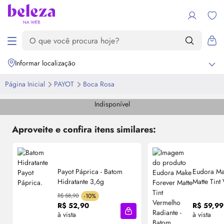
Informar localização
Página Inicial
PAYOT
Boca Rosa
Indisponível
Aproveite e confira itens similares:
Payot Páprica - Batom
Eudora
Ma
Hidratante 3,6g
Matte
Tint
Radiante -
R$ 58,90
-10%
4ml
R$ 52,90
R$ 59,99
à vista
à vista
Adicionar à sacola