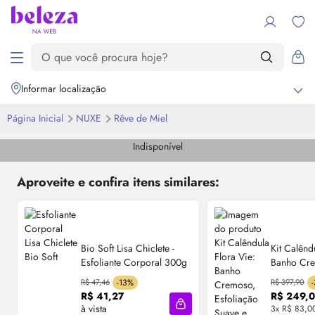
Informar localização
Página Inicial
NUXE
Rêve de Miel
Indisponível
Aproveite e confira itens similares:
Bio Soft Lisa Chiclete -
Kit Calênd
Esfoliante Corporal 300g
Banho Cr
Esfoliação
R$ 47,46
-13%
R$ 397,90
Hidratação
R$ 41,27
R$ 249,
à vista
3x R$ 83,0
Adicionar à sacola