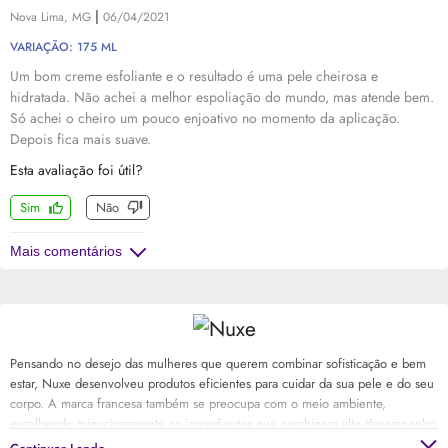
|
Nova Lima, MG
06/04/2021
VARIAÇÃO: 175 ML
Um bom creme esfoliante e o resultado é uma pele cheirosa e
hidratada. Não achei a melhor espoliação do mundo, mas atende bem.
Só achei o cheiro um pouco enjoativo no momento da aplicação.
Depois fica mais suave.
Esta avaliação foi útil?
Sim
Não
Mais comentários
Pensando no desejo das mulheres que querem combinar sofisticação e bem
estar, Nuxe desenvolveu produtos eficientes para cuidar da sua pele e do seu
corpo. A marca francesa também se preocupa com o meio ambiente,
escolhendo minuciosamente os ingredientes que combinem alto desempenho
com a preservação da natureza. O nome de Nuxe combina as definições de