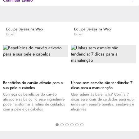
Continuar Lendo
"nature" (natureza) e "luxe" (luxo) para você se sentir elegante, sensual e
audaciosa da forma mais natural.
Equipe Beleza na Web
Equipe Beleza na Web
Expert
Expert
Benefícios do carvão ativado para a
Unhas sem esmalte são tendência: 7
sua pele e cabelos
dicas para a manutenção
Conheça os benefícios do carvão
Quer aderir às bare nails? Confira 7
ativado e saiba como esse ingrediente
dicas essenciais de cuidados para exibir
pode transformar a rotina de cuidados
unhas sem esmalte bonitas, saudáveis e
com a pele e os cabelos
elegantes