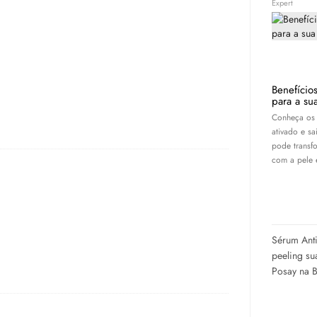
Expert
Benefício
para a su
Conheça os 
ativado e s
pode transf
com a pele 
Sérum Anti
peeling su
Posay na 