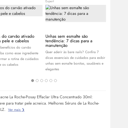
Expert
Expert
s do carvão ativado
Unhas sem esmalte são
APP Day B
a pele e cabelos
tendência: 7 dicas para a
descontos
manutenção
R$100 no
benefícios do carvão
Quer aderir às bare nails? Confira 7
Aproveite o
aiba como esse ingrediente
dicas essenciais de cuidados para exibir
Garanta os 
ormar a rotina de cuidados
unhas sem esmalte bonitas, saudáveis e
skincare
, pe
e os cabelos
elegantes
cabelos, e r
melhores ofe
acne La Roche-Posay Effaclar Ultra Concentrado 30ml:
ave para tratar pele acneica. Melhores Séruns de La Roche-
BLZ.
Ver mais ❯