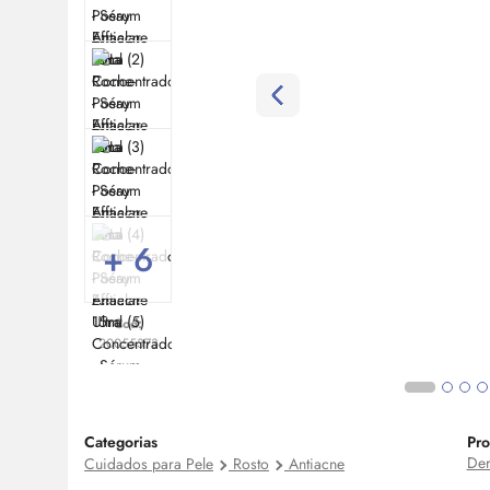
+ 6
Cod:
20055373
Categorias
Pro
De
Cuidados para Pele
Rosto
Antiacne