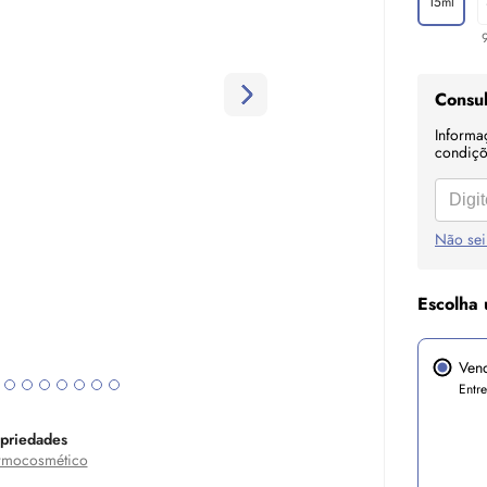
15ml
Consul
Informa
condiçõe
Não sei
Escolha 
Ven
Entr
priedades
rmocosmético