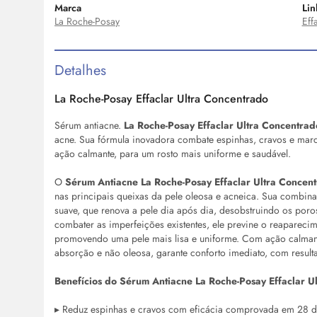
Marca
Lin
La Roche-Posay
Eff
Detalhes
La Roche-Posay Effaclar Ultra Concentrado
Sérum
antiacne.
La Roche-Posay Effaclar Ultra Concentra
acne. Sua fórmula inovadora combate espinhas, cravos e ma
ação calmante, para um rosto mais uniforme e saudável.
O
Sérum
Antiacne La Roche-Posay Effaclar Ultra Concen
nas principais queixas da pele oleosa e acneica. Sua combina
suave, que renova a pele dia após dia, desobstruindo os poro
combater as imperfeições existentes, ele previne o reapareci
promovendo uma pele mais lisa e uniforme. Com ação calmante, 
absorção e não oleosa, garante conforto imediato, com resu
Benefícios do
Sérum
Antiacne La Roche-Posay Effaclar U
▸ Reduz espinhas e cravos com eficácia comprovada em 28 di