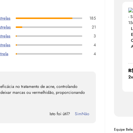
trelas
185
trelas
21
L
E
trelas
3
C
trelas
4
A
trela
4
R
2x
eficácia no tratamento de acne, controlando
em deixar marcas ou vermelhidão, proporcionando
Isto foi útil?
Sim
Não
Equipe Bel