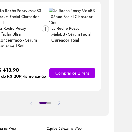
a Roche-Posay
La Roche-Posay
La Roche
ffaclar Ultra
MelaB3 -
Sérum
Facial
Effaclar U
oncentrado -
Sérum
Clareador 15ml
Concentr
ntiacne 15ml
Antiacne
$ 418,90
R$ 300,
Comprar os 2 itens
 de R$ 209,45 no cartão
1x de R$ 3
eza na Web
Equipe Beleza na Web
Beleza na W