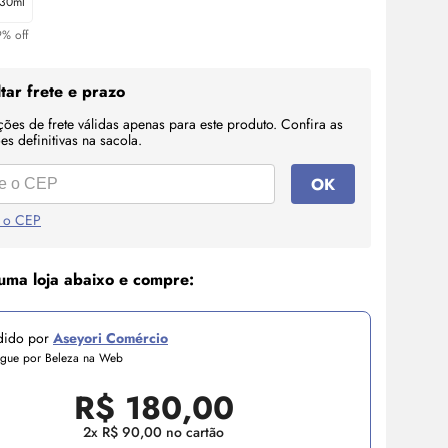
30ml
9% off
tar frete e prazo
ções de frete válidas apenas para este produto. Confira as
s definitivas na sacola.
OK
 o CEP
uma loja abaixo e compre:
dido por
Aseyori Comércio
egue por Beleza na Web
R$
180,00
2x R$ 90,00 no cartão