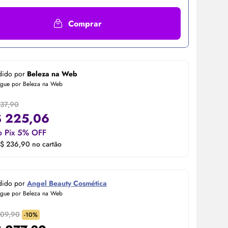
Comprar
dido por
Beleza na Web
egue por Beleza na Web
237,90
$
225,06
o Pix 5% OFF
$ 236,90 no cartão
dido por
Angel Beauty Cosmética
egue por Beleza na Web
309,90
-10%