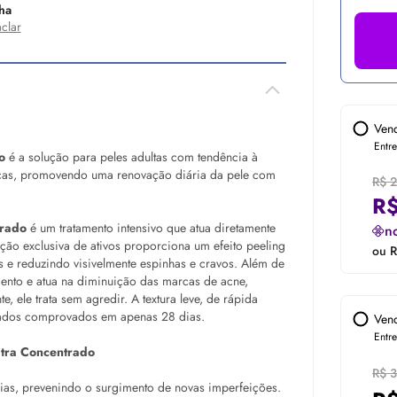
ha
aclar
Ven
Entr
do
é a solução para peles adultas com tendência à
rcas, promovendo uma renovação diária da pele com
R$ 
R
trado
é um tratamento intensivo que atua diretamente
n
ção exclusiva de ativos proporciona um efeito peeling
ou R
s e reduzindo visivelmente espinhas e cravos. Além de
mento e atua na diminuição das marcas de acne,
ele trata sem agredir. A textura leve, de rápida
ltados comprovados em apenas 28 dias.
Ven
Entr
ltra Concentrado
R$ 
as, prevenindo o surgimento de novas imperfeições.