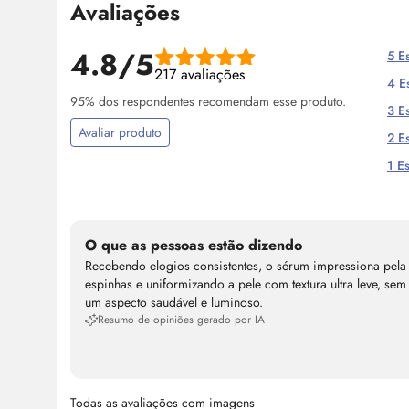
Avaliações
4.8/5
5 Es
217 avaliações
4 Es
95% dos respondentes recomendam esse produto.
3 Es
Avaliar produto
2 Es
1 Es
O que as pessoas estão dizendo
Recebendo elogios consistentes, o sérum impressiona pela 
espinhas e uniformizando a pele com textura ultra leve, s
um aspecto saudável e luminoso.
Resumo de opiniões gerado por IA
Todas as avaliações com imagens