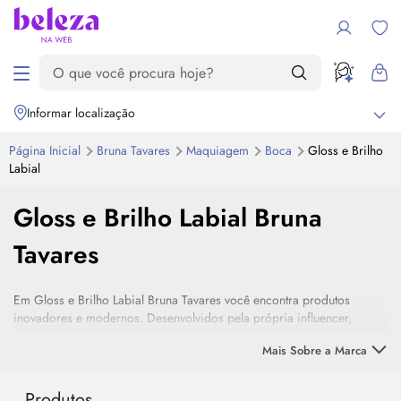
Informar localização
Página Inicial
Bruna Tavares
Maquiagem
Boca
Gloss
e Brilho
Labial
Gloss e Brilho Labial Bruna
Tavares
Em
Gloss
e Brilho Labial Bruna Tavares você encontra produtos
inovadores e modernos. Desenvolvidos pela própria influencer,
apaixonada por maquiagem, oferecem o melhor do efeito luminoso
Mais Sobre a Marca
para os lábios, sem a textura pegajosa. Brilho, aparência mais
volumosa e um toque de luz no visual, além de conforto para os
lábios.
Produtos