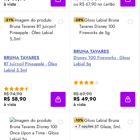
Adicionar à sacola
Adici
à vista
ou R$ 67,90 no cartão
-21%
-28%
BRUNA TAVARES
BRUNA TAVARES
Disney 100 Fireworks -
Gloss
BT Juicyoil Pineapple - Óleo
Labial 5g
Labial 5,3ml
R$ 74,90
R$ 69,90
R$ 58,90
R$ 49,90
Adicionar à sacola
Adici
à vista
à vista
-10%
+ 7 opções