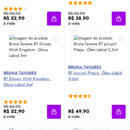
R$ 54,90
R$ 52,90
R$ 52,90
R$ 38,90
Adicionar à sacola
Adici
à vista
à vista
BRUNA TAVARES
BRUNA TAVARES
BT Juicyoil Pitaya - Óleo Labial
BT Disney Wish Kingdom -
5,3ml
Gloss
Labial 5ml
R$ 54,90
R$ 52,90
R$ 49,90
Adicionar à sacola
Adici
à vista
à vista