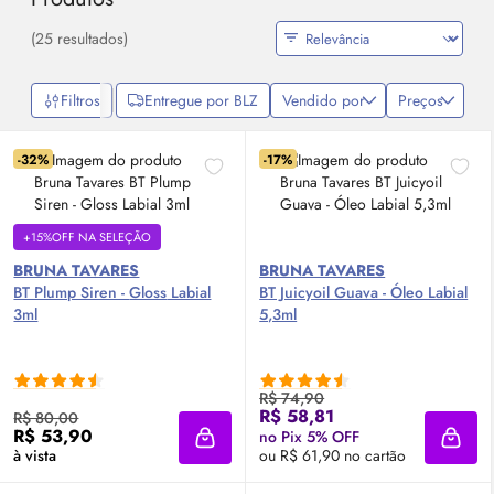
(25 resultados)
Filtros
Entregue por BLZ
Vendido por
Preços
-32%
-17%
+15%OFF NA SELEÇÃO
BRUNA TAVARES
BRUNA TAVARES
BT Plump Siren -
Gloss
Labial
BT Juicyoil Guava - Óleo Labial
3ml
5,3ml
R$ 74,90
R$ 58,81
R$ 80,00
R$ 53,90
no Pix 5% OFF
Adicionar à sacola
Adici
à vista
ou R$ 61,90 no cartão