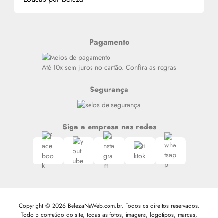
Meus endereços
Alterar Senha
Últimas
Meus Pedidos
Resenhas
Pagamento
Alto luxo
Siga nosso canal no Whatsapp
Até 10x sem juros no cartão. Confira as regras
Segurança
Siga a empresa nas redes
Copyright © 2026 BelezaNaWeb.com.br. Todos os direitos reservados.
Todo o conteúdo do site, todas as fotos, imagens, logotipos, marcas,