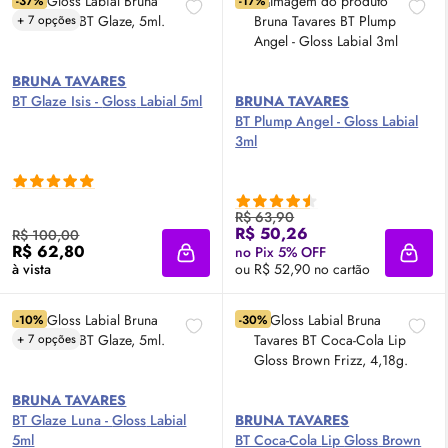
-37%
-17%
+ 7 opções
BRUNA TAVARES
BT Glaze Isis -
Gloss
Labial 5ml
BRUNA TAVARES
BT Plump Angel -
Gloss
Labial
3ml
R$ 63,90
R$ 50,26
R$ 100,00
R$ 62,80
no Pix 5% OFF
Adicionar à sacola
Adici
à vista
ou R$ 52,90 no cartão
-10%
-30%
+ 7 opções
BRUNA TAVARES
BT Glaze Luna -
Gloss
Labial
BRUNA TAVARES
5ml
BT Coca-Cola
Lip
Gloss
Brown