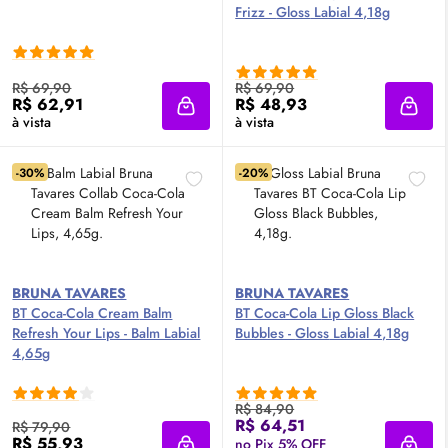
Frizz -
Gloss
Labial 4,18g
R$ 69,90
R$ 69,90
R$ 62,91
R$ 48,93
Adicionar à sacola
Adici
à vista
à vista
-30%
-20%
BRUNA TAVARES
BRUNA TAVARES
BT Coca-Cola
Cream
Balm
BT Coca-Cola
Lip
Gloss
Black
Refresh Your Lips - Balm Labial
Bubbles -
Gloss
Labial 4,18g
4,65g
R$ 84,90
R$ 64,51
R$ 79,90
R$ 55,93
no Pix 5% OFF