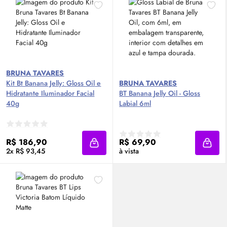
BRUNA TAVARES
Kit Bt Banana Jelly:
Gloss
Oil
e
BRUNA TAVARES
Hidratante Iluminador Facial
BT Banana Jelly
Oil
-
Gloss
40g
Labial 6ml
R$ 186,90
R$ 69,90
Adicionar à sacola
Adici
2x R$ 93,45
à vista