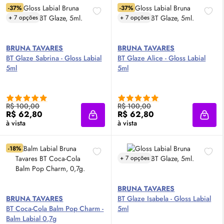
-37%
-37%
+ 7 opções
+ 7 opções
BRUNA TAVARES
BRUNA TAVARES
BT Glaze Sabrina -
Gloss
Labial
BT Glaze Alice -
Gloss
Labial
5ml
5ml
R$ 100,00
R$ 100,00
R$ 62,80
R$ 62,80
Adicionar à sacola
Adici
à vista
à vista
-18%
+ 7 opções
BRUNA TAVARES
BRUNA TAVARES
BT Glaze Isabela -
Gloss
Labial
BT Coca-Cola Balm Pop Charm -
5ml
Balm Labial 0,7g