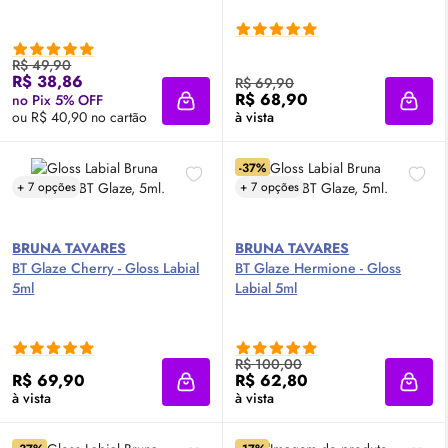
R$ 49,90
R$ 38,86
R$ 69,90
R$ 68,90
no Pix 5% OFF
Adicionar à sacola
Adici
ou R$ 40,90 no cartão
à vista
-37%
+ 7 opções
+ 7 opções
BRUNA TAVARES
BRUNA TAVARES
BT Glaze Cherry -
Gloss
Labial
BT Glaze Hermione -
Gloss
5ml
Labial 5ml
R$ 100,00
R$ 69,90
R$ 62,80
Adicionar à sacola
Adici
à vista
à vista