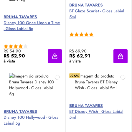
BRUNA TAVARES
BT Glaze Scarlet -
Gloss
Labial
BRUNA TAVARES
5ml
Disney 100 Once Upon a Time
-
Gloss
Labial 5g
R$ 54,90
R$ 69,90
R$ 52,90
R$ 62,91
Adicionar à sacola
Adici
à vista
à vista
-26%
BRUNA TAVARES
BRUNA TAVARES
BT Disney Wish -
Gloss
Labial
Disney 100 Hollywood -
Gloss
5ml
Labial 5g