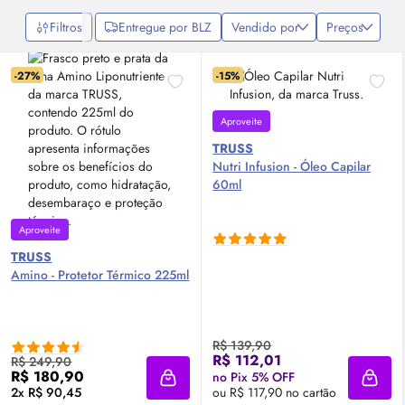
profissional ao visual. Eles criam um acabamento impecável,
deixando seus fios mais saudáveis e com um brilho radiante.
Filtros
Entregue por BLZ
Vendido por
Preços
Experimente e eleve a sua rotina de cuidados capilares a um novo
nível!
-27%
-15%
Aproveite
TRUSS
Nutri Infusion - Óleo Capilar
60ml
Aproveite
TRUSS
Amino - Protetor Térmico 225ml
R$ 139,90
R$ 112,01
R$ 249,90
R$ 180,90
no Pix 5% OFF
Adicionar à sacola
Adici
2x R$ 90,45
ou R$ 117,90 no cartão