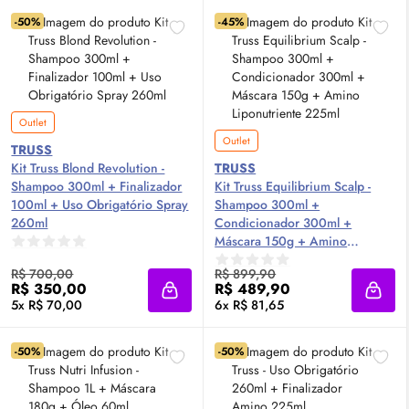
-50%
-45%
Outlet
Outlet
TRUSS
Kit Truss Blond Revolution -
TRUSS
Shampoo 300ml + Finalizador
Kit Truss Equilibrium Scalp -
100ml + Uso Obrigatório Spray
Shampoo 300ml +
260ml
Condicionador 300ml +
Máscara 150g + Amino
Liponutriente 225ml
R$ 700,00
R$ 899,90
R$ 350,00
R$ 489,90
Adicionar à sacola
Adici
5x R$ 70,00
6x R$ 81,65
-50%
-50%