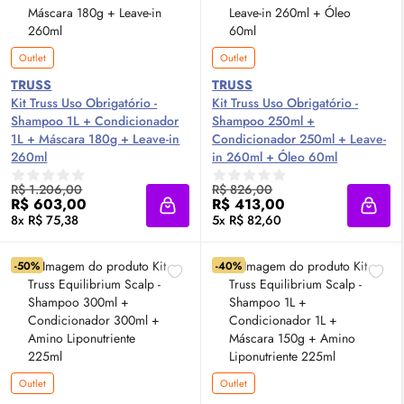
Outlet
Outlet
TRUSS
TRUSS
Kit Truss Uso Obrigatório -
Kit Truss Uso Obrigatório -
Shampoo 1L + Condicionador
Shampoo 250ml +
1L + Máscara 180g + Leave-in
Condicionador 250ml + Leave-
260ml
in 260ml + Óleo 60ml
R$ 1.206,00
R$ 826,00
R$ 603,00
R$ 413,00
Adicionar à sacola
Adici
8x R$ 75,38
5x R$ 82,60
-50%
-40%
Outlet
Outlet