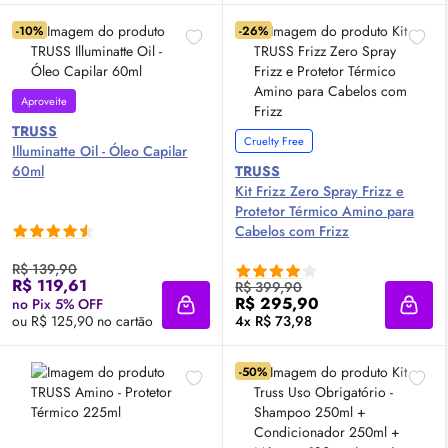
-10%
-26%
Aproveite
TRUSS
Cruelty Free
Illuminatte
Oil
- Óleo Capilar
60ml
TRUSS
Kit Frizz Zero Spray Frizz e
Protetor Térmico Amino para
Cabelos com Frizz
R$ 139,90
R$ 119,61
R$ 399,90
R$ 295,90
no Pix 5% OFF
Adicionar à sacola
Adici
ou R$ 125,90 no cartão
4x R$ 73,98
-50%