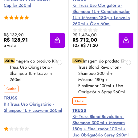
Capilar 260ml
Kit Truss Uso Obrigatório -
Shampoo 1L + Condicionador
1L + Máscara 180g + Leave-in
260ml + Óleo 60ml
R$ 132,90
R$ 1.424,00
R$ 128,91
R$ 712,00
Adicionar à sacola
Adici
à vista
10x R$ 71,20
-50%
-50%
Outlet
TRUSS
Outlet
Kit Truss Uso Obrigatório -
Shampoo 1L + Leave-in 260ml
TRUSS
Kit Truss Blond Revolution -
Shampoo 300ml + Máscara
180g + Finalizador 100ml +
Uso Obrigatório Spray 260ml