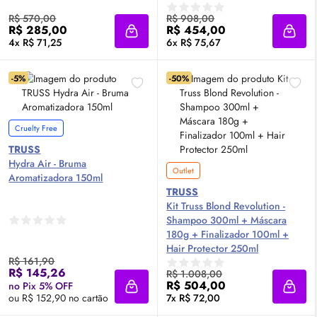
R$ 570,00
R$ 908,00
R$ 285,00
R$ 454,00
Adicionar à sacola
Adici
4x R$ 71,25
6x R$ 75,67
-5%
-50%
Cruelty Free
TRUSS
Hydra Air - Bruma
Outlet
Aromatizadora 150ml
TRUSS
Kit Truss Blond Revolution -
Shampoo 300ml + Máscara
180g + Finalizador 100ml +
Hair Protector 250ml
R$ 161,90
R$ 145,26
R$ 1.008,00
R$ 504,00
no Pix 5% OFF
Adicionar à sacola
Adici
ou R$ 152,90 no cartão
7x R$ 72,00