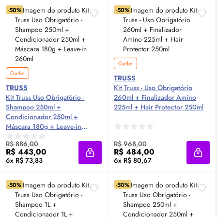
-50%
-50%
Outlet
Outlet
TRUSS
TRUSS
Kit Truss - Uso Obrigatório
Kit Truss Uso Obrigatório -
260ml + Finalizador Amino
Shampoo 250ml +
225ml + Hair Protector 250ml
Condicionador 250ml +
Máscara 180g + Leave-in
260ml
R$ 886,00
R$ 968,00
R$ 443,00
R$ 484,00
Adicionar à sacola
Adici
6x R$ 73,83
6x R$ 80,67
-50%
-50%