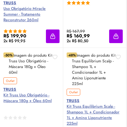
TRUSS
Uso Obrigatório Miracle
Summer - Tratamento
Reconstrutor 260ml
R$ 167,99
R$ 199,90
R$ 160,99
Adicionar à sacola
Adici
2x R$ 99,95
2x R$ 80,50
-50%
-48%
Outlet
TRUSS
Outlet
Kit Truss Uso Obrigatório -
Máscara 180g + Óleo 60ml
TRUSS
Kit Truss Equilibrium Scalp -
Shampoo 1L + Condicionador
1L + Amino Liponutriente
225ml