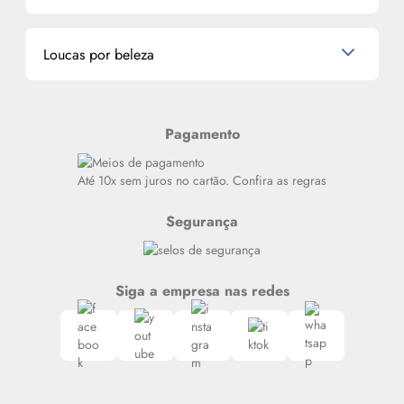
Quem somos
Miniaturas de Perfumes
Promoções de cupons
Dados Pessoais
Miniaturas de Produtos de Cabelo
Loucas por beleza
Meus endereços
Alterar Senha
Últimas
Meus Pedidos
Resenhas
Pagamento
Alto luxo
Siga nosso canal no Whatsapp
Até 10x sem juros no cartão. Confira as regras
Segurança
Siga a empresa nas redes