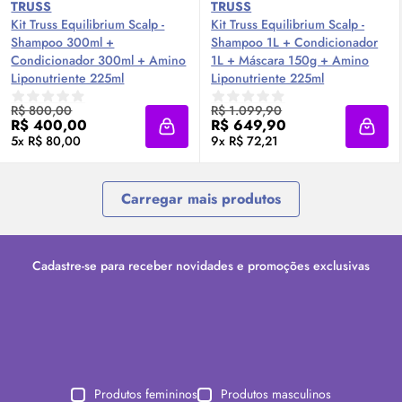
TRUSS
TRUSS
Kit Truss Equilibrium Scalp -
Kit Truss Equilibrium Scalp -
Shampoo 300ml +
Shampoo 1L + Condicionador
Condicionador 300ml + Amino
1L + Máscara 150g + Amino
Liponutriente 225ml
Liponutriente 225ml
R$ 800,00
R$ 1.099,90
R$ 400,00
R$ 649,90
Adicionar à sacola
Adici
5x R$ 80,00
9x R$ 72,21
Carregar mais produtos
Cadastre-se para receber novidades e promoções exclusivas
Produtos femininos
Produtos masculinos