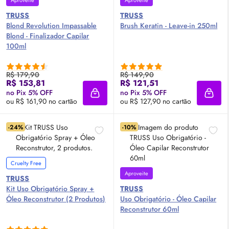
Aproveite
Aproveite
TRUSS
TRUSS
Blond Revolution Impassable
Brush Keratin - Leave-in 250ml
Blond - Finalizador Capilar
100ml
R$ 179,90
R$ 149,90
R$ 153,81
R$ 121,51
no Pix 5% OFF
no Pix 5% OFF
Adicionar à sacola
Adici
ou R$ 161,90 no cartão
ou R$ 127,90 no cartão
-24%
-10%
Cruelty Free
Aproveite
TRUSS
Kit Uso Obrigatório Spray +
TRUSS
Óleo Reconstrutor (2 Produtos)
Uso Obrigatório - Óleo Capilar
Reconstrutor 60ml