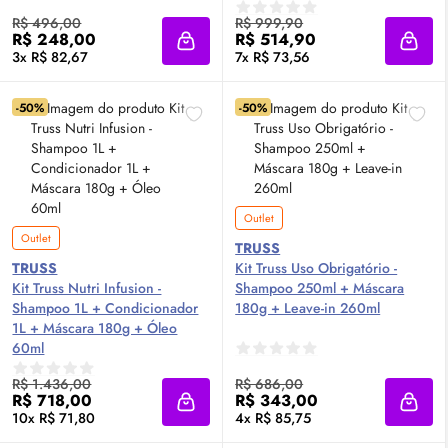
R$ 496,00
R$ 999,90
R$ 248,00
R$ 514,90
Adicionar à sacola
Adici
3x R$ 82,67
7x R$ 73,56
-50%
-50%
Outlet
Outlet
TRUSS
TRUSS
Kit Truss Uso Obrigatório -
Kit Truss Nutri Infusion -
Shampoo 250ml + Máscara
Shampoo 1L + Condicionador
180g + Leave-in 260ml
1L + Máscara 180g + Óleo
60ml
R$ 1.436,00
R$ 686,00
R$ 718,00
R$ 343,00
Adicionar à sacola
Adici
10x R$ 71,80
4x R$ 85,75