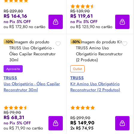
R$ 229,80
R$ 139,90
R$ 164,16
R$ 119,61
no Pix 5% OFF
no Pix 5% OFF
Adicionar à sacola
Adici
ou R$ 172,80 no cartão
ou R$ 125,90 no cartão
-10%
-50%
Aproveite
Outlet
TRUSS
TRUSS
Uso Obrigatório - Óleo Capilar
Kit Amino Uso Obrigatório
Reconstrutor 30ml
Reconstructor (2 Produtos)
R$ 79,90
R$ 68,31
R$ 299,90
R$ 149,90
no Pix 5% OFF
Adicionar à sacola
Adici
ou R$ 71,90 no cartão
2x R$ 74,95