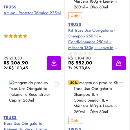
TRUSS
Amino - Protetor Térmico 225ml
Outlet
TRUSS
Kit Truss Uso Obrigatório -
Shampoo 250ml +
Condicionador 250ml +
Máscara 180g + Leave-in
260ml + Óleo 60ml
R$ 213,30
R$ 1.104,00
R$ 206,90
R$ 552,00
Adicionar à sacola
Adici
2x R$ 103,45
7x R$ 78,86
-50%
TRUSS
Outlet
Truss Uso Obrigatório -
Tratamento Reconstrutor
TRUSS