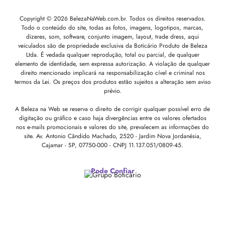
Copyright © 2026 BelezaNaWeb.com.br. Todos os direitos reservados.
Todo o conteúdo do site, todas as fotos, imagens, logotipos, marcas,
dizeres, som, software, conjunto imagem, layout, trade dress, aqui
veiculados são de propriedade exclusiva da Boticário Produto de Beleza
Ltda. É vedada qualquer reprodução, total ou parcial, de qualquer
elemento de identidade, sem expressa autorização. A violação de qualquer
direito mencionado implicará na responsabilização cível e criminal nos
termos da Lei. Os preços dos produtos estão sujeitos a alteração sem aviso
prévio.
A Beleza na Web se reserva o direito de corrigir qualquer possível erro de
digitação ou gráfico e caso haja divergências entre os valores ofertados
nos e-mails promocionais e valores do site, prevalecem as informações do
site.
Av. Antonio Cândido Machado, 2520 - Jardim Nova Jordanésia,
Cajamar - SP, 07750-000 -
CNPJ 11.137.051/0809-45.
Pode Confiar