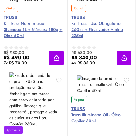
Outlet
Outlet
TRUSS
TRUSS
Kit Truss Nutri Infusion -
Kit Truss - Uso Obrigatório
Shampoo 1L + Máscara 180g +
260ml + Finalizador Amino
Óleo 60ml
225ml
R$ 980,00
R$ 680,00
R$ 490,00
R$ 340,00
Adicionar à sacola
Adici
7x R$ 70,00
4x R$ 85,00
Vegano
TRUSS
Truss Illuminatte
Oil
- Óleo
Capilar 60ml
Aproveite