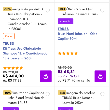
-50%
-10%
Aproveite
TRUSS
Truss Nutri Infusion - Óleo
Outlet
Capilar 30ml
TRUSS
Kit Truss Uso Obrigatório -
Shampoo 1L + Condicionador
1L + Leave-in 260ml
R$ 79,90
R$ 68,31
R$ 928,00
R$ 464,00
no Pix 5% OFF
Adicionar à sacola
Adici
6x R$ 77,33
ou R$ 71,90 no cartão
-10%
-14%