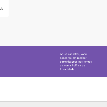
 da
Ao se cadastrar, você
concorda em receber
comunicações nos termos
da nossa
Política de
Privacidade
.