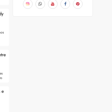
dy
mos
tre
es
to
 e