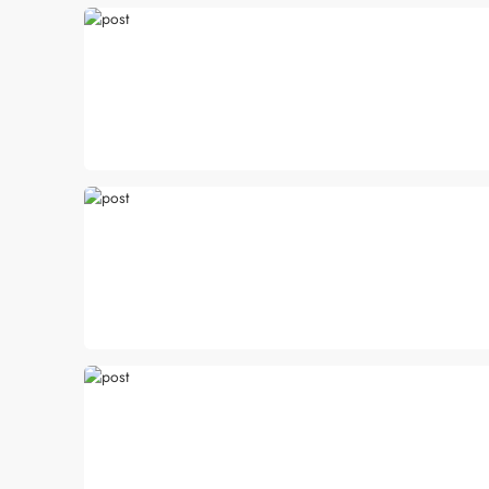
Cuidados com a barb
O expert Willy Moral
barba para você inclu
as recomendações d