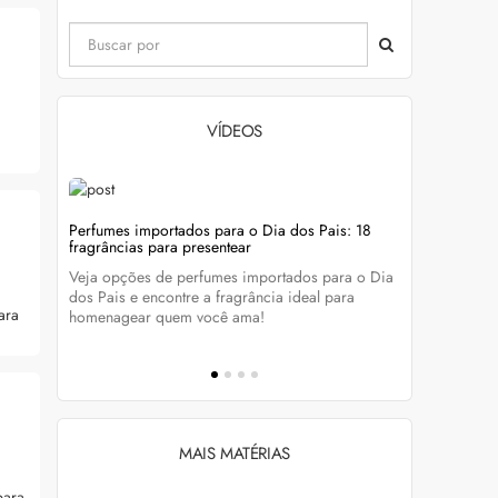
VÍDEOS
evitar
Perfumes importados para o Dia dos Pais: 18
Wella Colo
fragrâncias para presentear
cabelo colo
Veja opções de perfumes importados para o Dia
Descubra c
tá-lo e
dos Pais e encontre a fragrância ideal para
preservar a
ara
homenagear quem você ama!
brilho dos
MAIS MATÉRIAS
para