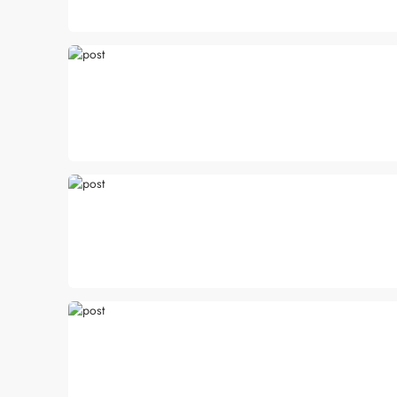
Foliculite: o que é, 
Apesar de ser um qua
pode trazer muitos i
la com essas dicas!