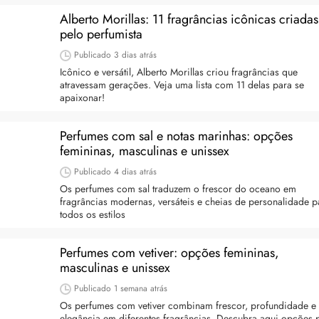
Alberto Morillas: 11 fragrâncias icônicas criadas
pelo perfumista
Publicado
3 dias atrás
Icônico e versátil, Alberto Morillas criou fragrâncias que
atravessam gerações. Veja uma lista com 11 delas para se
apaixonar!
Perfumes com sal e notas marinhas: opções
a: 4 dicas e produtos
Queda de cabelo masculina: causas, como 
femininas, masculinas e unissex
e mais
es revela 5 cuidados com a
Publicado
4 dias atrás
A queda de cabelo masculina é um quadro
ir no dia a dia. Veja quais
Os perfumes com sal traduzem o frescor do oceano em
comum, e a boa notícia é que é possível tra
o barbeiro
fragrâncias modernas, versáteis e cheias de personalidade p
minimizá-lo. Descubra como, aqui!
todos os estilos
Perfumes com vetiver: opções femininas,
masculinas e unissex
Publicado
1 semana atrás
Os perfumes com vetiver combinam frescor, profundidade e
elegância em diferentes fragrâncias. Descubra aqui opções 