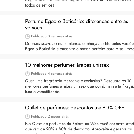
todos os estilos!
como tratar e mais
Bond Repair: o que é a tecnologia e como 
reverte os danos do cabelo
Perfume Egeo o Boticário: diferenças entre as
dro comum, a foliculite
versões
Com proposta de reparação profunda, ent
ncômodos. Saiba como tratá-
como Bond Repair age nos cabelos danifi
Publicado
3 semanas atrás
saiba como incluir a tecnologia na rotina
Do mais suave ao mais intenso, conheça as diferentes versõe
Egeo o Boticário e encontre o match perfeito para o seu mo
10 melhores perfumes árabes unissex
Publicado
4 semanas atrás
Quer uma fragrância marcante e exclusiva? Descubra os 10
melhores perfumes árabes unissex que combinam alta fixaçã
luxo e versatilidade.
Outlet de perfumes: descontos até 80% OFF
Publicado
2 meses atrás
No Outlet de perfumes da Beleza na Web você encontra ofer
que vão de 20% a 80% de desconto. Aproveite e garanta os