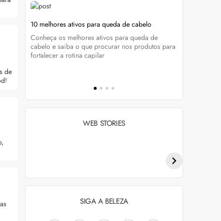
ela
10 melhores ativos para queda de cabelo
Foliculite 
tratar
Conheça os melhores ativos para queda de
enda
Do diagnóst
cabelo e saiba o que procurar nos produtos para
cados e
Marcela Buc
fortalecer a rotina capilar
a foliculite
s de
od!
WEB STORIES
Penteados para
Tendências de
o,
academia: dicas e
coloração capilar
inspiraçõess
para 2026
SIGA A BELEZA
tas