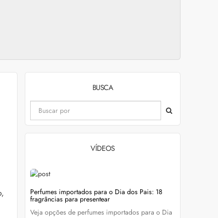
BUSCA
VÍDEOS
evitar
Perfumes importados para o Dia dos Pais: 18
Wella Colo
o,
fragrâncias para presentear
cabelo colo
Veja opções de perfumes importados para o Dia
Descubra c