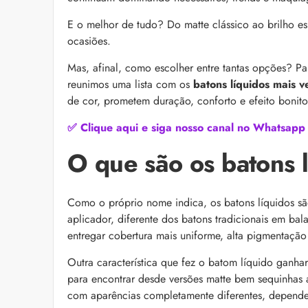
as recomendações d
E o melhor de tudo? Do matte clássico ao brilho es
ocasiões.
Mas, afinal, como escolher entre tantas opções? Pa
reunimos uma lista com os
batons líquidos mais v
de cor, prometem duração, conforto e efeito bonito
✅ Clique aqui e siga nosso canal no Whatsapp
O que são os batons 
Bond Repair: o que é
reverte os danos do 
Com proposta de rep
Como o próprio nome indica, os batons líquidos são
como Bond Repair ag
saiba como incluir a 
aplicador, diferente dos batons tradicionais em bal
entregar cobertura mais uniforme, alta pigmentaçã
Outra característica que fez o batom líquido ganha
para encontrar desde versões matte bem sequinhas at
com aparências completamente diferentes, depen