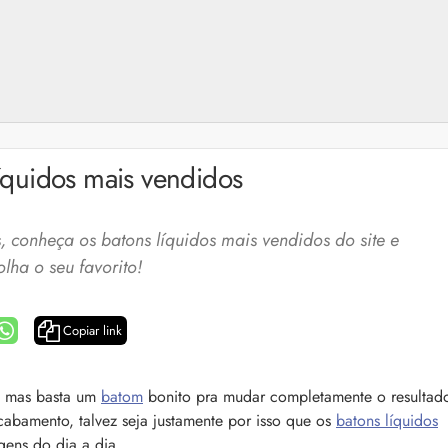
íquidos mais vendidos
, conheça os batons líquidos mais vendidos do site e
olha o seu favorito!
Copiar link
a: 4 dicas e produtos
Queda de cabelo masculina: causas, como 
, mas basta um
batom
bonito pra mudar completamente o resultad
e mais
cabamento, talvez seja justamente por isso que os
batons líquidos
es revela 5 cuidados com a
A queda de cabelo masculina é um quadro
ir no dia a dia. Veja quais
gens do dia a dia.