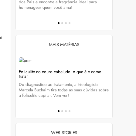
tá-lo e
dos Pais e encontre a fragrância ideal para
preservar a
homenagear quem você ama!
brilho dos
ém
MAIS MATÉRIAS
Foliculite no couro cabeludo: o que é e como
Foliculite:
tratar
eza
Apesar de 
Do diagnóstico ao tratamento, a tricologista
 Clique
pode traze
Marcela Buchaim tira todas as suas dúvidas sobre
la com essa
a foliculite capilar. Vem ver!
á
WEB STORIES