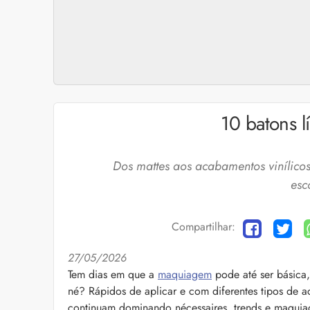
10 batons l
Dos mattes aos acabamentos vinílicos
esc
Compartilhar:
27/05/2026
Cuidados com a barb
Tem dias em que a
maquiagem
pode até ser básica
né? Rápidos de aplicar e com diferentes tipos de a
O expert Willy Moral
barba para você inclu
continuam dominando nécessaires, trends e maquia