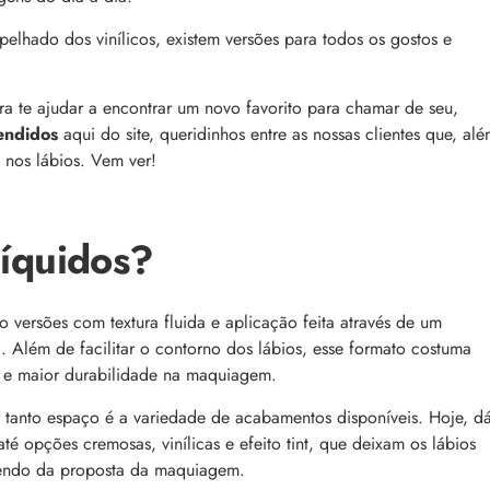
comum, e a boa notícia é que é possível tra
o barbeiro
minimizá-lo. Descubra como, aqui!
pelhado dos vinílicos, existem versões para todos os gostos e
ra te ajudar a encontrar um novo favorito para chamar de seu,
endidos
aqui do site, queridinhos entre as nossas clientes que, al
 nos lábios. Vem ver!
líquidos?
 a tecnologia e como ela
Lançamentos da semana
cabelo
As últimas novidades e lançamentos de bel
aração profunda, entenda
que desembarcaram no site nesta semana.
 versões com textura fluida e aplicação feita através de um
e nos cabelos danificados e
aqui e confira!
tecnologia na rotina
a. Além de facilitar o contorno dos lábios, esse formato costuma
o e maior durabilidade na maquiagem.
r tanto espaço é a variedade de acabamentos disponíveis. Hoje, d
é opções cremosas, vinílicas e efeito tint, que deixam os lábios
dendo da proposta da maquiagem.