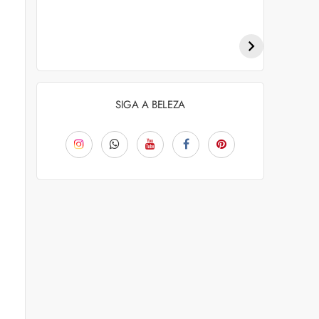
Penteados para
Tendências de
academia: dicas e
coloração capilar
inspiraçõess
para 2026
SIGA A BELEZA