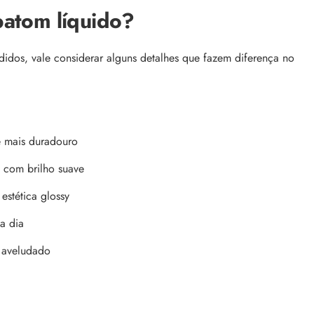
batom líquido?
ndidos, vale considerar alguns detalhes que fazem diferença no
te mais duradouro
e com brilho suave
estética glossy
 a dia
o aveludado