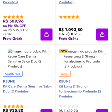
Produtos)
Produtos)
R$ 509,96
no Pix 5% OFF
R$ 1.093,80
ou R$ 536,80 no
cartão
10x R$ 109,38
Adicionar à sacola
Adici
Frete Grátis
Frete Grátis
-50%
Cruelty Free
Outlet
KEUNE
KEUNE
Kit Care Derma Sensitive Salon
Kit Long & Strong -
Duo (2 Produtos)
Fortalecimento Profundo (2
Produtos)
R$ 935,80
R$ 1.419,90