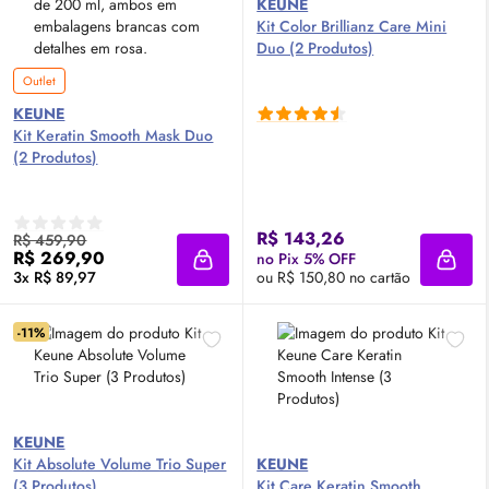
KEUNE
Kit Color Brillianz Care Mini
Duo (2 Produtos)
Outlet
KEUNE
Kit Keratin Smooth Mask Duo
(2 Produtos)
R$ 143,26
R$ 459,90
R$ 269,90
no Pix 5% OFF
Adicionar à sacola
Adici
3x R$ 89,97
ou R$ 150,80 no cartão
-11%
KEUNE
Kit Absolute Volume Trio Super
KEUNE
(3 Produtos)
Kit Care Keratin Smooth