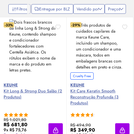
Filtros
Entregue por BLZ
Vendido por
Preços
-33%
-29%
Cruelty Free
KEUNE
KEUNE
Kit Long & Strong Duo Salão (2
Kit Care Keratin Smooth
Produtos)
Reconstrução Profunda (3
Produtos)
R$ 1.021,80
R$ 681,80
R$ 494,90
R$ 349,90
9x R$ 75,76
Adicionar à sacola
Adici