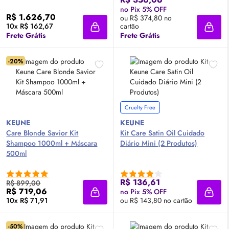
no Pix 5% OFF
R$ 1.626,70
ou R$ 374,80 no
10x R$ 162,67
cartão
Adicionar à sacola
Adici
Frete Grátis
Frete Grátis
-20%
Cruelty Free
KEUNE
KEUNE
Care Blonde Savior Kit
Kit Care Satin
Oil
Cuidado
Shampoo 1000ml + Máscara
Diário Mini (2 Produtos)
500ml
R$ 136,61
R$ 899,00
R$ 719,06
no Pix 5% OFF
Adicionar à sacola
Adici
10x R$ 71,91
ou R$ 143,80 no cartão
-50%