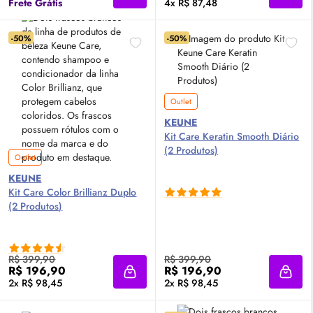
Frete Grátis
4x R$ 87,48
-50%
-50%
Outlet
KEUNE
Kit Care Keratin Smooth Diário
(2 Produtos)
Outlet
KEUNE
Kit Care Color Brillianz Duplo
(2 Produtos)
R$ 399,90
R$ 399,90
R$ 196,90
R$ 196,90
Adicionar à sacola
Adici
2x R$ 98,45
2x R$ 98,45