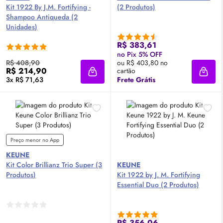
Kit 1922 By J.M. Fortifying -
(2 Produtos)
Shampoo Antiqueda (2
Unidades)
R$ 383,61
no Pix 5% OFF
R$ 408,90
ou R$ 403,80 no
R$ 214,90
cartão
Adicionar à sacola
Adici
3x R$ 71,63
Frete Grátis
Preço menor no App
KEUNE
Kit Color Brillianz Trio Super (3
KEUNE
Produtos)
Kit 1922 by J. M. Fortifying
Essential Duo (2 Produtos)
R$ 356,06