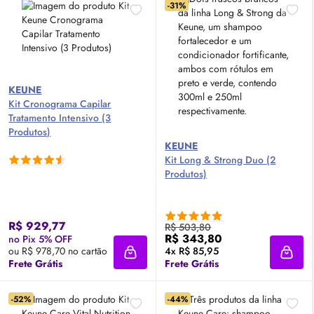
-31%
KEUNE
Kit Cronograma Capilar
Tratamento Intensivo (3
Produtos)
KEUNE
Kit Long & Strong Duo (2
Produtos)
R$ 929,77
R$ 503,80
R$ 343,80
no Pix 5% OFF
ou R$ 978,70 no cartão
4x R$ 85,95
Adicionar à sacola
Adici
Frete Grátis
Frete Grátis
-52%
-44%