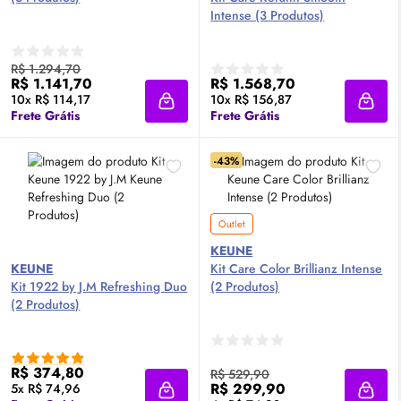
Intense (3 Produtos)
R$ 1.294,70
R$ 1.141,70
R$ 1.568,70
10x R$ 114,17
10x R$ 156,87
Adicionar à sacola
Adici
Frete Grátis
Frete Grátis
-43%
Outlet
KEUNE
KEUNE
Kit Care Color Brillianz Intense
Kit 1922 by J.M Refreshing Duo
(2 Produtos)
(2 Produtos)
R$ 374,80
R$ 529,90
R$ 299,90
5x R$ 74,96
Adicionar à sacola
Adici