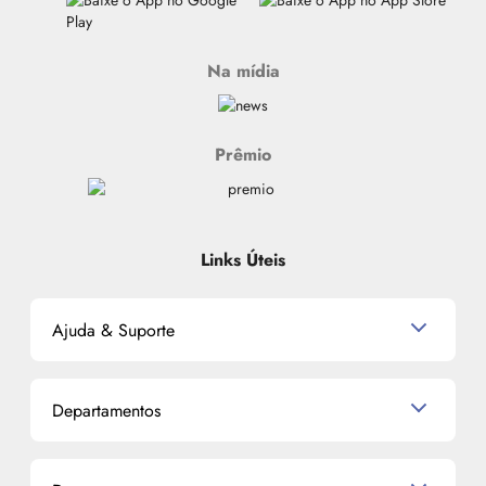
Na mídia
Prêmio
Links Úteis
Ajuda & Suporte
Relacionamento com o Cliente
Departamentos
Política de Devolução
Política de Privacidade
Produtos para Cabelo
Proteja-se Contra Fraudes