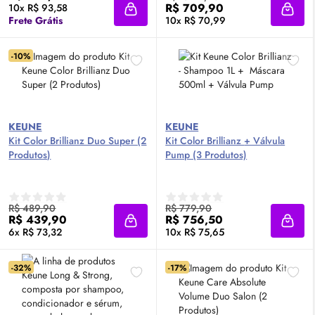
R$ 709,90
10x R$ 93,58
Adicionar à sacola
Adici
Frete Grátis
10x R$ 70,99
-10%
KEUNE
KEUNE
Kit Color Brillianz Duo Super (2
Kit Color Brillianz + Válvula
Produtos)
Pump (3 Produtos)
R$ 489,90
R$ 779,90
R$ 439,90
R$ 756,50
Adicionar à sacola
Adici
6x R$ 73,32
10x R$ 75,65
-32%
-17%