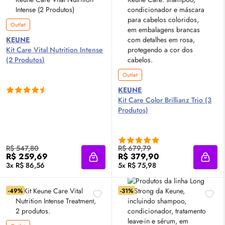
Outlet
KEUNE
Kit Care Vital Nutrition Intense
(2 Produtos)
Outlet
KEUNE
Kit Care Color Brillianz Trio (3
Produtos)
R$ 547,80
R$ 679,79
R$ 259,69
R$ 379,90
Adicionar à sacola
Adici
3x R$ 86,56
5x R$ 75,98
-49%
-31%