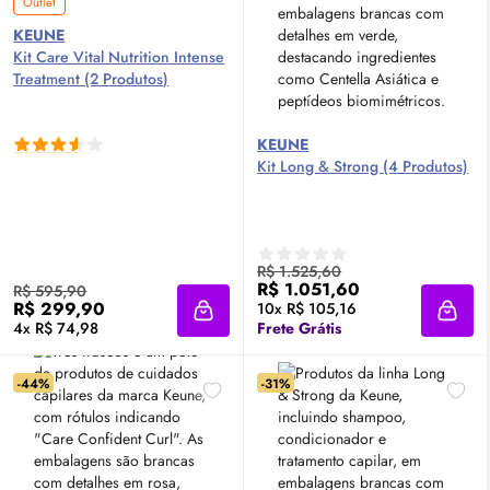
Outlet
KEUNE
Kit Care Vital Nutrition Intense
Treatment (2 Produtos)
KEUNE
Kit Long & Strong (4 Produtos)
R$ 1.525,60
R$ 1.051,60
R$ 595,90
R$ 299,90
10x R$ 105,16
Adicionar à sacola
Adici
4x R$ 74,98
Frete Grátis
-44%
-31%