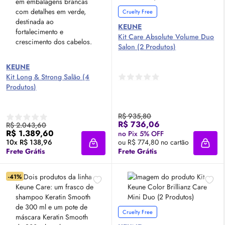
Cruelty Free
KEUNE
Kit Care Absolute Volume Duo
Salon (2 Produtos)
KEUNE
Kit Long & Strong Salão (4
Produtos)
R$ 935,80
R$ 736,06
R$ 2.043,60
R$ 1.389,60
no Pix 5% OFF
10x R$ 138,96
ou R$ 774,80 no cartão
Adicionar à sacola
Adici
Frete Grátis
Frete Grátis
-41%
Cruelty Free