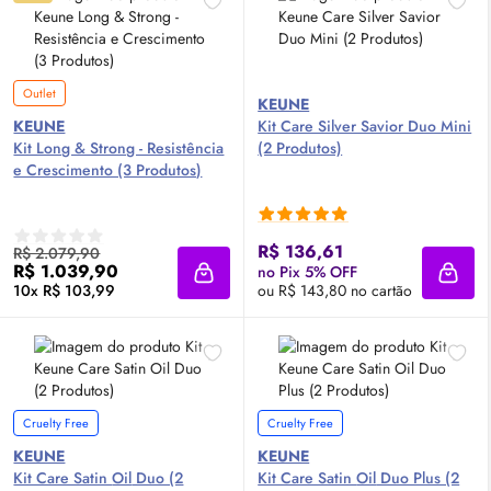
Outlet
KEUNE
KEUNE
Kit Care Silver Savior Duo Mini
Kit Long & Strong - Resistência
(2 Produtos)
e Crescimento (3 Produtos)
R$ 136,61
R$ 2.079,90
R$ 1.039,90
no Pix 5% OFF
Adicionar à sacola
Adici
10x R$ 103,99
ou R$ 143,80 no cartão
Cruelty Free
Cruelty Free
KEUNE
KEUNE
Kit Care Satin
Oil
Duo (2
Kit Care Satin
Oil
Duo Plus (2