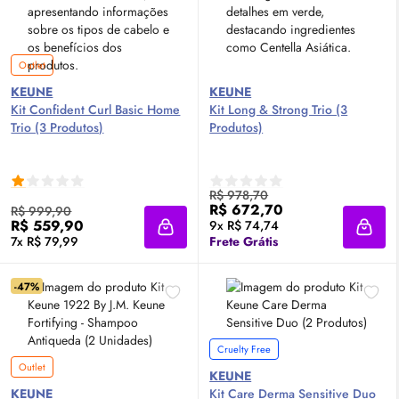
Outlet
KEUNE
KEUNE
Kit Confident Curl Basic Home
Kit Long & Strong Trio (3
Trio (3 Produtos)
Produtos)
R$ 978,70
R$ 672,70
R$ 999,90
R$ 559,90
9x R$ 74,74
Adicionar à sacola
Adici
7x R$ 79,99
Frete Grátis
-47%
Cruelty Free
Outlet
KEUNE
KEUNE
Kit Care Derma Sensitive Duo