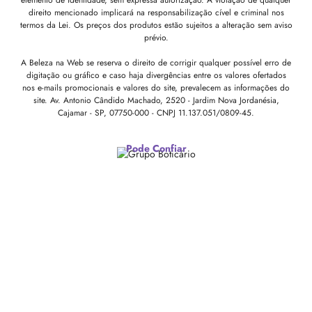
elemento de identidade, sem expressa autorização. A violação de qualquer
direito mencionado implicará na responsabilização cível e criminal nos
termos da Lei. Os preços dos produtos estão sujeitos a alteração sem aviso
prévio.
A Beleza na Web se reserva o direito de corrigir qualquer possível erro de
digitação ou gráfico e caso haja divergências entre os valores ofertados
nos e-mails promocionais e valores do site, prevalecem as informações do
site.
Av. Antonio Cândido Machado, 2520 - Jardim Nova Jordanésia,
Cajamar - SP, 07750-000 -
CNPJ 11.137.051/0809-45.
Pode Confiar