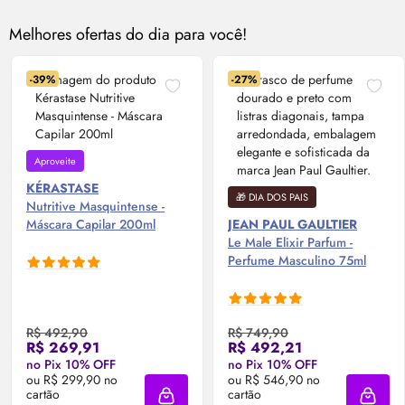
Melhores ofertas do dia para você!
-39%
-27%
Aproveite
KÉRASTASE
🎁 DIA DOS PAIS
Nutritive Masquintense -
Máscara Capilar 200ml
JEAN PAUL GAULTIER
Le Male Elixir
Parfum
-
Perfume Masculino 75ml
R$ 492,90
R$ 749,90
R$ 269,91
R$ 492,21
no Pix 10% OFF
no Pix 10% OFF
ou R$ 299,90 no
ou R$ 546,90 no
cartão
cartão
Adicionar à sacola
Adicio